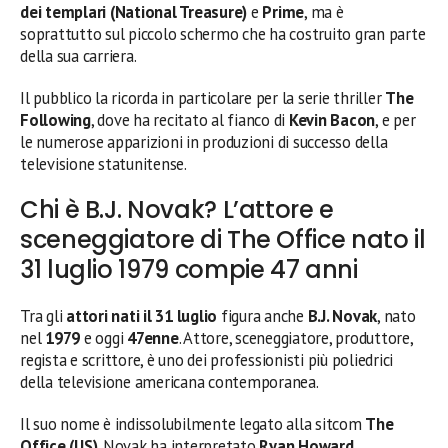
dei templari (National Treasure)
e
Prime
, ma è
soprattutto sul piccolo schermo che ha costruito gran parte
della sua carriera.
Il pubblico la ricorda in particolare per la serie thriller
The
Following
, dove ha recitato al fianco di
Kevin Bacon
, e per
le numerose apparizioni in produzioni di successo della
televisione statunitense.
Chi è B.J. Novak? L’attore e
sceneggiatore di The Office nato il
31 luglio 1979 compie 47 anni
Tra gli
attori nati il 31 luglio
figura anche
B.J. Novak
, nato
nel
1979
e oggi
47enne
. Attore, sceneggiatore, produttore,
regista e scrittore, è uno dei professionisti più poliedrici
della televisione americana contemporanea.
Il suo nome è indissolubilmente legato alla sitcom
The
Office (US)
. Novak ha interpretato
Ryan Howard
,