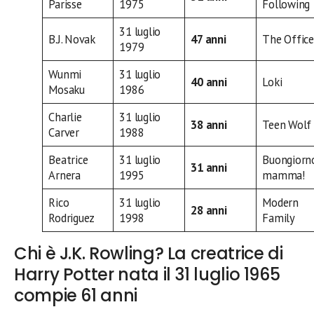
Parisse
1975
Following
31 luglio
B.J. Novak
47 anni
The Office
1979
Wunmi
31 luglio
40 anni
Loki
Mosaku
1986
Charlie
31 luglio
38 anni
Teen Wolf
Carver
1988
Beatrice
31 luglio
Buongiorn
31 anni
Arnera
1995
mamma!
Rico
31 luglio
Modern
28 anni
Rodriguez
1998
Family
Chi è J.K. Rowling? La creatrice di
Harry Potter nata il 31 luglio 1965
compie 61 anni