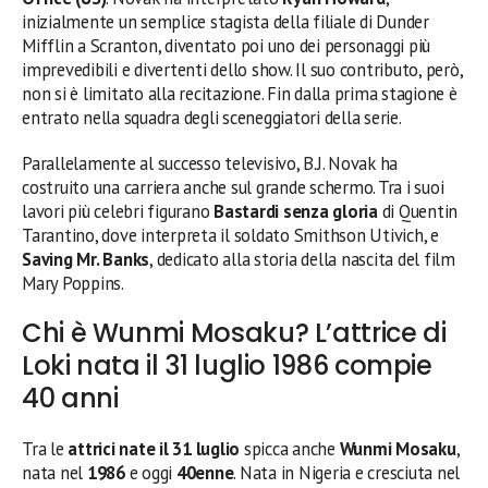
inizialmente un semplice stagista della filiale di Dunder
Mifflin a Scranton, diventato poi uno dei personaggi più
imprevedibili e divertenti dello show. Il suo contributo, però,
non si è limitato alla recitazione. Fin dalla prima stagione è
entrato nella squadra degli sceneggiatori della serie.
Parallelamente al successo televisivo, B.J. Novak ha
costruito una carriera anche sul grande schermo. Tra i suoi
lavori più celebri figurano
Bastardi senza gloria
di Quentin
Tarantino, dove interpreta il soldato Smithson Utivich, e
Saving Mr. Banks
, dedicato alla storia della nascita del film
Mary Poppins.
Chi è Wunmi Mosaku? L’attrice di
Loki nata il 31 luglio 1986 compie
40 anni
Tra le
attrici nate il 31 luglio
spicca anche
Wunmi Mosaku
,
nata nel
1986
e oggi
40enne
. Nata in Nigeria e cresciuta nel