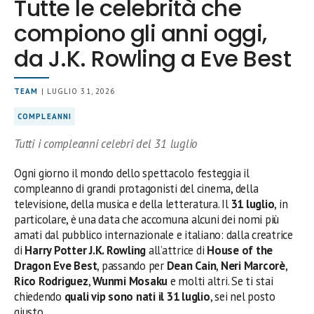
Tutte le celebrità che
compiono gli anni oggi,
da J.K. Rowling a Eve Best
TEAM
| LUGLIO 31, 2026
COMPLEANNI
Tutti i compleanni celebri del 31 luglio
Ogni giorno il mondo dello spettacolo festeggia il
compleanno di grandi protagonisti del cinema, della
televisione, della musica e della letteratura. Il
31 luglio
, in
particolare, è una data che accomuna alcuni dei nomi più
amati dal pubblico internazionale e italiano: dalla creatrice
di
Harry Potter
J.K. Rowling
all’attrice di
House of the
Dragon
Eve Best
, passando per
Dean Cain
,
Neri Marcorè
,
Rico Rodriguez
,
Wunmi Mosaku
e molti altri. Se ti stai
chiedendo
quali vip sono nati il 31 luglio
, sei nel posto
giusto.