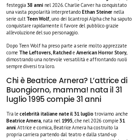
festeggia
38 anni
nel 2026. Charlie Carver ha conquistato
una vasta popolarità interpretando
Ethan Steiner
nella
serie cult
Teen Wolf
, uno dei licantropi Alpha che ha saputo
conquistare rapidamente il favore del pubblico grazie
all’evoluzione del suo personaggio.
Dopo Teen Wolf ha preso parte a serie molto apprezzate
come
The Leftovers
,
Ratched
e
American Horror Story
,
dimostrando una notevole versatilità e affrontando ruoli
sempre diversi tra loro.
Chi è Beatrice Arnera? L’attrice di
Buongiorno, mamma! nata il 31
luglio 1995 compie 31 anni
Tra le
celebrità italiane nate il 31 luglio
troviamo anche
Beatrice Arnera
, nata nel
1995
, che nel 2026 compie
31
anni
. Attrice e comica, Beatrice Arnera ha costruito la
propria carriera partendo dal teatro e dalla stand-up