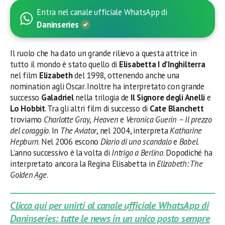
Entra nel canale ufficiale WhatsApp di
Daninseries
Il ruolo che ha dato un grande rilievo a questa attrice in
tutto il mondo è stato quello di
Elisabetta I d’Inghilterra
nel film
Elizabeth
del 1998, ottenendo anche una
nomination agli Oscar. Inoltre ha interpretato con grande
successo
Galadriel
nella trilogia de
Il Signore degli Anelli
e
Lo Hobbit
. Tra gli altri film di successo di
Cate Blanchett
troviamo
Charlotte Gray
,
Heaven
e
Veronica Guerin – Il prezzo
del coraggio
. In
The Aviator
, nel 2004, interpreta
Katharine
Hepburn
. Nel 2006 escono
Diario di uno scandalo
e
Babel
.
L’anno successivo è la volta di
Intrigo a Berlino
. Dopodiché ha
interpretato ancora la Regina Elisabetta in
Elizabeth: The
Golden Age
.
Clicca qui per unirti al canale ufficiale WhatsApp di
Daninseries: tutte le news in un unico posto sempre