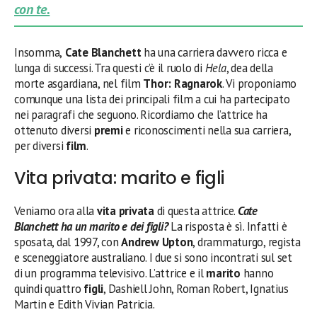
con te.
Insomma,
Cate Blanchett
ha una carriera davvero ricca e
lunga di successi. Tra questi c’è il ruolo di
Hela
, dea della
morte asgardiana, nel film
Thor: Ragnarok
. Vi proponiamo
comunque una lista dei principali film a cui ha partecipato
nei paragrafi che seguono. Ricordiamo che l’attrice ha
ottenuto diversi
premi
e riconoscimenti nella sua carriera,
per diversi
film
.
Vita privata: marito e figli
Veniamo ora alla
vita privata
di questa attrice.
Cate
Blanchett ha un marito e dei figli?
La risposta è sì. Infatti è
sposata, dal 1997, con
Andrew Upton
, drammaturgo, regista
e sceneggiatore australiano. I due si sono incontrati sul set
di un programma televisivo. L’attrice e il
marito
hanno
quindi quattro
figli
, Dashiell John, Roman Robert, Ignatius
Martin e Edith Vivian Patricia.