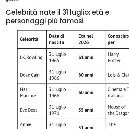
Celebrità nate il 31 luglio: età e
personaggi più famosi
Data di
Età nel
Conosciut
Celebrità
nascita
2026
per
31 luglio
Harry
J.K. Rowling
61 anni
1965
Potter
31 luglio
Dean Cain
60 anni
Lois & Cla
1966
Neri
31 luglio
Cinema e 
60 anni
Marcorè
1966
italiana
31 luglio
House of
Eve Best
55 anni
1971
the Drago
Annie
31 luglio
The
51 anni