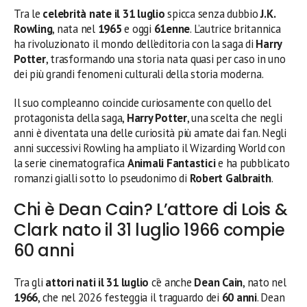
Tra le
celebrità nate il 31 luglio
spicca senza dubbio
J.K.
Rowling
, nata nel
1965
e oggi
61enne
. L’autrice britannica
ha rivoluzionato il mondo dell’editoria con la saga di
Harry
Potter
, trasformando una storia nata quasi per caso in uno
dei più grandi fenomeni culturali della storia moderna.
Il suo compleanno coincide curiosamente con quello del
protagonista della saga,
Harry Potter
, una scelta che negli
anni è diventata una delle curiosità più amate dai fan. Negli
anni successivi Rowling ha ampliato il Wizarding World con
la serie cinematografica
Animali Fantastici
e ha pubblicato
romanzi gialli sotto lo pseudonimo di
Robert Galbraith
.
Chi è Dean Cain? L’attore di Lois &
Clark nato il 31 luglio 1966 compie
60 anni
Tra gli
attori nati il 31 luglio
c’è anche
Dean Cain
, nato nel
1966
, che nel 2026 festeggia il traguardo dei
60 anni
. Dean