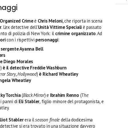
onaggi
 Organized Crime
è
Chris Meloni
, che riporta in scena
r
. L’ex detective dell’
Unità Vittime Speciali
è passato
to di polizia di New York: il
crimine organizzato
. Ad
ori
con i rispettivi
personaggi
:
l sergente Ayanna Bell
ers
ve Diego Morales
o
)
è il detective Freddie Washburn
ror Story
,
Hollywood
)
è Richard Wheatley
ngela Wheatley
cky Torchia
(
Black Mirror
) e
Ibrahim Renno
(
The
i panni di
Eli Stabler
, figlio minore del protagonista, e
atley.
lliot Stabler
era il
season finale
della dodicesima
Il detective si era trovato in una situazione davvero