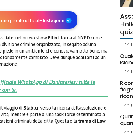
Ass
 mio profilo ufficiale
Instagram
Holl
quiz
lasciate, nel nuovo show
Elliot
torna al NYPD come
divisione crimine organizzato, in seguito ad una
TEAM |
e piede in un ambiente che conosceva molto bene, ma
Qual
è profondamente cambiato. Deve dunque adattarsi ad un
Islan
rmazione.
TEAM |
 ufficiale WhatsApp di Daninseries: tutte le
Rico
 con te.
flag?
ricon
TEAM |
il viaggio di
Stabler
verso la ricerca dell’assoluzione e
ia vita, mentre è parte di una task force determinata a
Quant
azioni criminali della città. Questa è la
trama di Law
quan
TEAM |