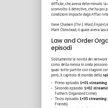
difficile, che aveva determinato la
sconvolto il detective, che ha poi p
condizioni imposte dagli Affari Inte
Ilene Chaiken (
The L Word, Empire
) 
Matt Olmstead, il quale aveva lascia
Law and Order Orga
episodi
Solitamente le novità dei network
corso della messa in onda posson
quasi tutte partite con stagioni c
però, il capitolo di esordio dello
sp
Primo episodio
1×01 streaming
Secondo episodio
1×02 streami
Father’s Organized Crime)
Terzo episodio
1×03 streaming
Friends)