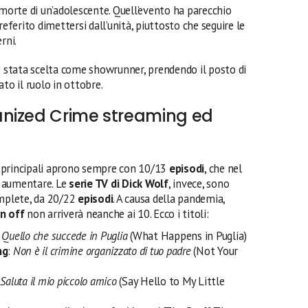
 morte di un’adolescente. Quell’evento ha parecchio
referito dimettersi dall’unità, piuttosto che seguire le
rni.
è stata scelta come showrunner, prendendo il posto di
to il ruolo in ottobre.
nized Crime streaming ed
 principali aprono sempre con 10/13
episodi
, che nel
o aumentare. Le
serie TV di Dick Wolf
, invece, sono
omplete, da 20/22
episodi
. A causa della pandemia,
in off
non arriverà neanche ai 10. Ecco i titoli:
:
Quello che succede in Puglia
(What Happens in Puglia)
ng
:
Non è il crimine organizzato di tuo padre
(Not Your
:
Saluta il mio piccolo amico
(Say Hello to My Little