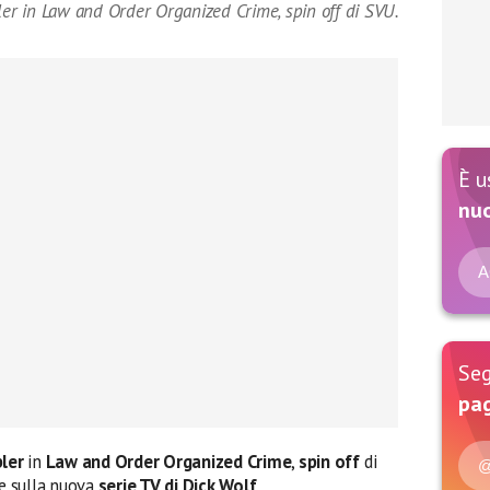
ler in Law and Order Organized Crime, spin off di SVU.
È u
nu
A
Seg
pag
bler
in
Law and Order Organized Crime
,
spin off
di
@
re sulla nuova
serie TV di Dick Wolf
.