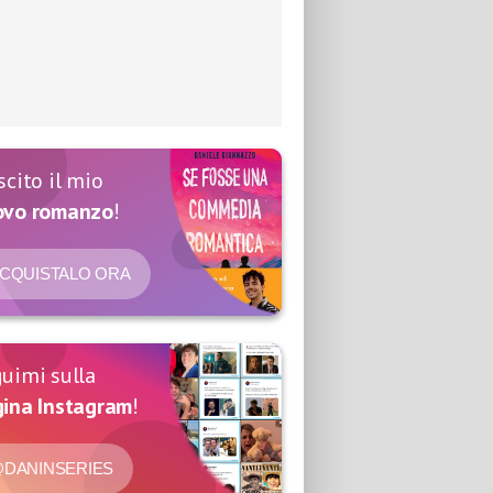
scito il mio
ovo romanzo
!
CQUISTALO ORA
uimi sulla
ina Instagram
!
DANINSERIES