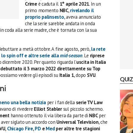
Crime
è caduta il
1° aprile 2021
. In un
primo momento
NBC
,
rivelando il
proprio palinsesto
, aveva annunciato
che la serie sarebbe andata in onda
 in coda alla serie madre, che è tornata con la sua
debuttare a metà ottobre. A fine agosto, però,
la rete
o spin off e altre serie alla
mid-season
. Le
riprese
o dicembre 2020. Per quanto riguarda l’
uscita in Italia
 debuttato il 3 marzo 2022 direttamente su Top
 possiamo vedere gli episodi su
Italia 1
, dopo
SVU
.
QUIZ
ni
meno una bella notizia
per i fan della
serie TV Law
tavano di rivedere
Elliot Stabler
sul piccolo schermo.
nment
hanno ottenuto il via libera da parte di
NBC
per
 aver siglato un accordo con
Universal Television
, che
SVU,
Chicago Fire
,
PD
e
Med
per altre tre stagioni