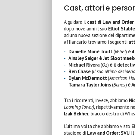
Cast, attori e pers
A guidare il
cast di Law and Order
dopo nove anni il suo
Elliot Stable
ad una nuova sezione del dipartimen
affiancarlo troviamo i seguenti
att
Danielle Moné Truitt
(
Rebel
)
è i
Ainsley Seiger è Jet Slootmaek
Michael Rivera
(
Oz
)
è il detecti
Ben Chase
(
Il suo ultimo desideri
Dylan McDermott
(
American Hor
Tamara Taylor Joins
(
Bones
)
è A
Tra i ricorrenti, invece, abbiamo
Ni
Looming Tower)
, rispettivamente ne
Izak Bekher
, braccio destro di Whe
L’ultima volta che abbiamo visto
E
stagione di
Law and Order: SVU
. 