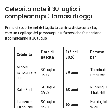
Celebrità nate il 30 luglio: i
compleanni più famosi di oggi
Prima di scoprire nel dettaglio la carriera di ciascuna star,
ecco un riepilogo dei personaggi più famosi che festeggiano
il compleanno il
30 luglio
.
Data di
Età nel
Famoso
Celebrità
nascita
2026
per
Arnold
30 luglio
Terminator
Schwarzene
79 anni
1947
Predator
gger
30 luglio
Running U
Kate Bush
68 anni
1958
That Hill
Laurence
30 luglio
Matrix, Jo
65 anni
Fishburne
1961
Wick