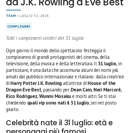
da J.K. Rowling a Eve Best
TEAM
| LUGLIO 31, 2026
COMPLEANNI
Tutti i compleanni celebri del 31 luglio
Ogni giorno il mondo dello spettacolo festeggia il
compleanno di grandi protagonisti del cinema, della
televisione, della musica e della letteratura. Il
31 luglio
, in
particolare, è una data che accomuna alcuni dei nomi più
amati dal pubblico internazionale e italiano: dalla creatrice
di
Harry Potter
J.K. Rowling
all’attrice di
House of the
Dragon
Eve Best
, passando per
Dean Cain
,
Neri Marcorè
,
Rico Rodriguez
,
Wunmi Mosaku
e molti altri. Se ti stai
chiedendo
quali vip sono nati il 31 luglio
, sei nel posto
giusto.
Celebrità nate il 31 luglio: età e
personaggi più famosi