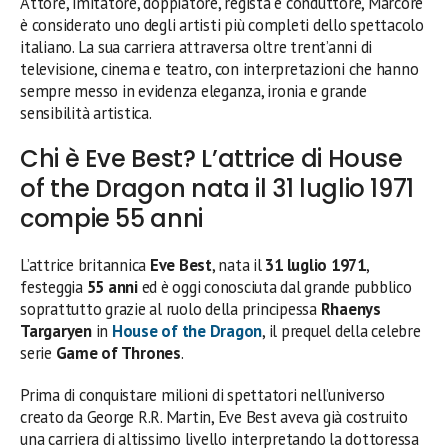
Attore, imitatore, doppiatore, regista e conduttore, Marcorè
è considerato uno degli artisti più completi dello spettacolo
italiano. La sua carriera attraversa oltre trent’anni di
televisione, cinema e teatro, con interpretazioni che hanno
sempre messo in evidenza eleganza, ironia e grande
sensibilità artistica.
Chi è Eve Best? L’attrice di House
of the Dragon nata il 31 luglio 1971
compie 55 anni
L’attrice britannica
Eve Best
, nata il
31 luglio 1971
,
festeggia
55 anni
ed è oggi conosciuta dal grande pubblico
soprattutto grazie al ruolo della principessa
Rhaenys
Targaryen
in
House of the Dragon
, il prequel della celebre
serie
Game of Thrones
.
Prima di conquistare milioni di spettatori nell’universo
creato da George R.R. Martin, Eve Best aveva già costruito
una carriera di altissimo livello interpretando la dottoressa