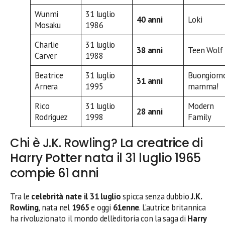
Wunmi
31 luglio
40 anni
Loki
Mosaku
1986
Charlie
31 luglio
38 anni
Teen Wolf
Carver
1988
Beatrice
31 luglio
Buongiorn
31 anni
Arnera
1995
mamma!
Rico
31 luglio
Modern
28 anni
Rodriguez
1998
Family
Chi è J.K. Rowling? La creatrice di
Harry Potter nata il 31 luglio 1965
compie 61 anni
Tra le
celebrità nate il 31 luglio
spicca senza dubbio
J.K.
Rowling
, nata nel
1965
e oggi
61enne
. L’autrice britannica
ha rivoluzionato il mondo dell’editoria con la saga di
Harry