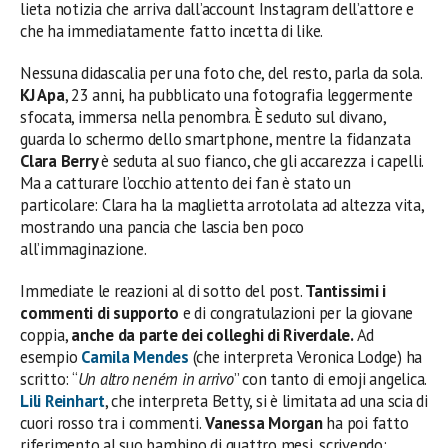
lieta notizia che arriva dall’account Instagram dell’attore e
che ha immediatamente fatto incetta di like.
Nessuna didascalia per una foto che, del resto, parla da sola.
KJ Apa
, 23 anni, ha pubblicato una fotografia leggermente
sfocata, immersa nella penombra. È seduto sul divano,
guarda lo schermo dello smartphone, mentre la fidanzata
Clara Berry
è seduta al suo fianco, che gli accarezza i capelli.
Ma a catturare l’occhio attento dei fan è stato un
particolare: Clara ha la maglietta arrotolata ad altezza vita,
mostrando una pancia che lascia ben poco
all’immaginazione.
Immediate le reazioni al di sotto del post.
Tantissimi i
commenti di supporto
e di congratulazioni per la giovane
coppia,
anche da parte dei colleghi di Riverdale.
Ad
esempio
Camila Mendes
(che interpreta Veronica Lodge) ha
scritto: “
Un altro neném in arrivo
” con tanto di emoji angelica.
Lili Reinhart
, che interpreta Betty, si è limitata ad una scia di
cuori rosso tra i commenti.
Vanessa Morgan
ha poi fatto
riferimento al suo bambino di quattro mesi, scrivendo: