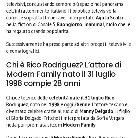
televisivi, conquistando sempre più spazio nel panorama
dell’intrattenimento italiano. Il pubblico televisivo la
conosce soprattutto per aver interpretato
Agata Scalzi
nella fiction di Canale 5
Buongiorno, mamma!
, ruolo che le
ha regalato grande popolarità.
Successivamente ha preso parte ad altri progetti televisivi e
cinematografici.
Chi è Rico Rodriguez? L’attore di
Modern Family nato il 31 luglio
1998 compie 28 anni
Chiude l’elenco delle
celebrità nate il 31 luglio
Rico
Rodriguez
, nato nel
1998
e oggi
28enne
. L’attore texano è
diventato celebre grazie al ruolo di
Manny Delgado
, il figlio
di Gloria Delgado-Pritchett interpretata da Sofía Vergara
nella pluripremiata sitcom
Modern Family
.
Dopo la conclusione di
Modern Family
, Rico Rodriguez ha