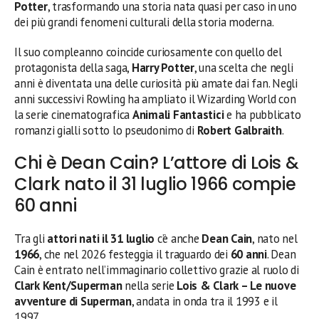
Potter
, trasformando una storia nata quasi per caso in uno
dei più grandi fenomeni culturali della storia moderna.
Il suo compleanno coincide curiosamente con quello del
protagonista della saga,
Harry Potter
, una scelta che negli
anni è diventata una delle curiosità più amate dai fan. Negli
anni successivi Rowling ha ampliato il Wizarding World con
la serie cinematografica
Animali Fantastici
e ha pubblicato
romanzi gialli sotto lo pseudonimo di
Robert Galbraith
.
Chi è Dean Cain? L’attore di Lois &
Clark nato il 31 luglio 1966 compie
60 anni
Tra gli
attori nati il 31 luglio
c’è anche
Dean Cain
, nato nel
1966
, che nel 2026 festeggia il traguardo dei
60 anni
. Dean
Cain è entrato nell’immaginario collettivo grazie al ruolo di
Clark Kent/Superman
nella serie
Lois & Clark – Le nuove
avventure di Superman
, andata in onda tra il 1993 e il
1997.