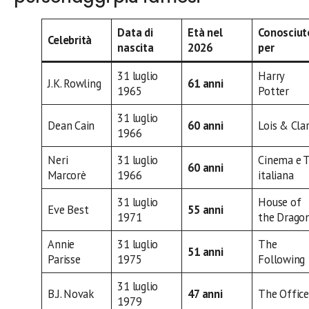
Data di
Età nel
Conosciut
Celebrità
nascita
2026
per
31 luglio
Harry
J.K. Rowling
61 anni
1965
Potter
31 luglio
Dean Cain
60 anni
Lois & Cla
1966
Neri
31 luglio
Cinema e 
60 anni
Marcorè
1966
italiana
31 luglio
House of
Eve Best
55 anni
1971
the Drago
Annie
31 luglio
The
51 anni
Parisse
1975
Following
31 luglio
B.J. Novak
47 anni
The Office
1979