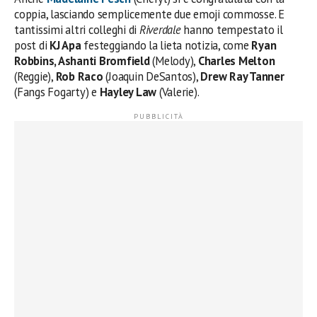
coppia, lasciando semplicemente due emoji commosse. E
tantissimi altri colleghi di
Riverdale
hanno tempestato il
post di
KJ Apa
festeggiando la lieta notizia, come
Ryan
Robbins, Ashanti Bromfield
(Melody),
Charles Melton
(Reggie),
Rob Raco
(Joaquin DeSantos),
Drew Ray Tanner
(Fangs Fogarty) e
Hayley Law
(Valerie).