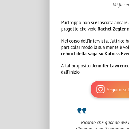
Mi fa se
Purtroppo non si è lasciata andare
progetto che vede
Rachel Zegler
n
Nel corso dell’intervista, l’attrice 
particolar modo la sua mente è vola
reboot della saga su Katniss Ev
A tal proposito,
Jennifer Lawrenc
dall’inizio:
Seguimi sul
Ricordo che quando avev
rifaranno e realizzeranno u