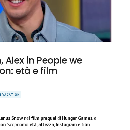
, Alex in People we
n: età e film
N VACATION
lanus
Snow
nel
film prequel
di
Hunger Games
. e
ion
. Scopriamo
età
,
altezza
,
Instagram
e
film
.