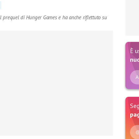
l prequel di Hunger Games e ha anche riflettuto su
È u
nu
A
Seg
pag
@