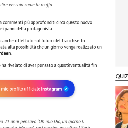
ntire vecchia come la muffa.
 a commenti più approfonditi circa questo nuovo
ei panni della protagonista.
ha anche riflettuto sul futuro del franchise. In
ta alla possibilità che un giorno venga realizzato un
erdeen
.
e
ha rivelato di aver pensato a quest’eventualità fin
QUIZ
 mio profilo ufficiale
Instagram
o 21 anni pensavo “Oh mio Dio, un giorno li
n remake. Ma sarò così vecchia per allora! Sarò