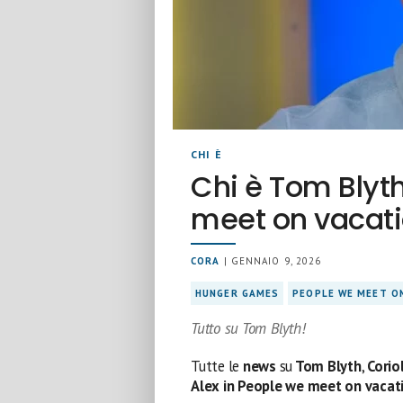
CHI È
Chi è Tom Blyth
meet on vacatio
CORA
| GENNAIO 9, 2026
HUNGER GAMES
PEOPLE WE MEET O
Tutto su Tom Blyth!
Tutte le
news
su
Tom Blyth
,
Corio
Alex in People we meet on vacat