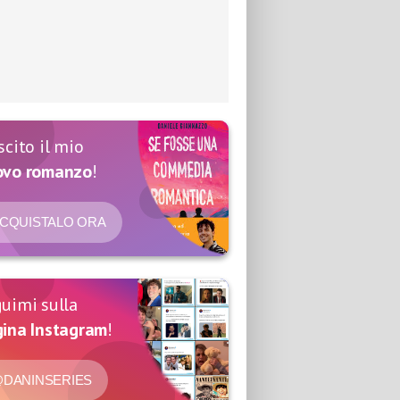
scito il mio
ovo romanzo
!
CQUISTALO ORA
uimi sulla
ina Instagram
!
DANINSERIES