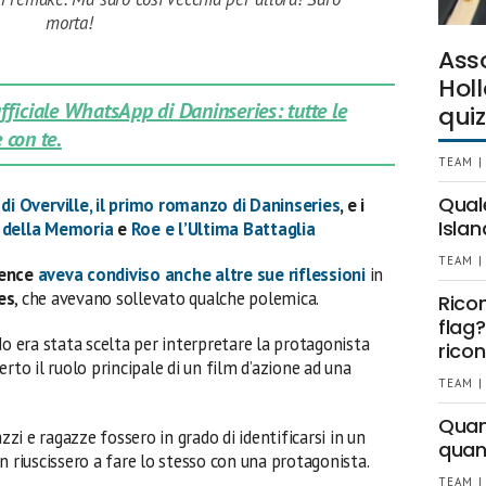
morta!
Ass
Holl
 ufficiale WhatsApp di Daninseries: tutte le
quiz
 con te.
TEAM |
Qual
 di Overville, il primo romanzo di Daninseries
, e i
Islan
o della Memoria
e
Roe e l’Ultima Battaglia
TEAM |
rence
aveva condiviso anche altre sue riflessioni
in
es
, che avevano sollevato qualche polemica.
Rico
flag?
do era stata scelta per interpretare la protagonista
ricon
rto il ruolo principale di un film d’azione ad una
TEAM |
Quant
zzi e ragazze fossero in grado di identificarsi in un
quan
n riuscissero a fare lo stesso con una protagonista.
TEAM |