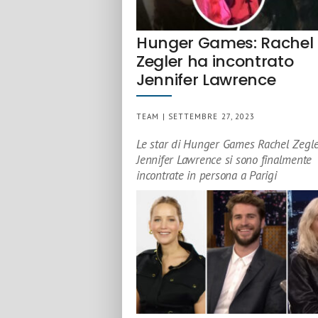
Hunger Games: Rachel
Zegler ha incontrato
Jennifer Lawrence
TEAM | SETTEMBRE 27, 2023
Le star di Hunger Games Rachel Zegle
Jennifer Lawrence si sono finalmente
incontrate in persona a Parigi