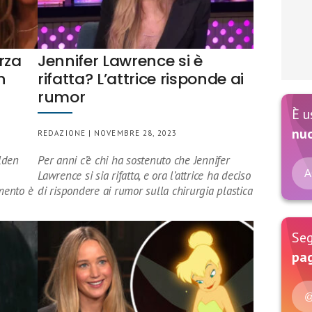
rza
Jennifer Lawrence si è
n
rifatta? L’attrice risponde ai
rumor
È u
nu
REDAZIONE | NOVEMBRE 28, 2023
lden
Per anni c’è chi ha sostenuto che Jennifer
A
Lawrence si sia rifatta, e ora l’attrice ha deciso
mento è
di rispondere ai rumor sulla chirurgia plastica
Seg
pag
@