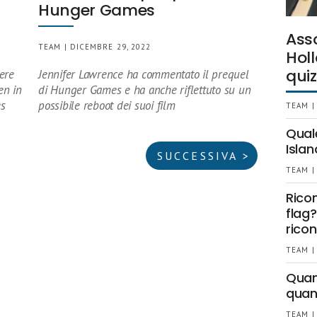
Hunger Games
Ass
TEAM | DICEMBRE 29, 2022
Holl
quiz
ere
Jennifer Lawrence ha commentato il prequel
en in
di Hunger Games e ha anche riflettuto su un
es
possibile reboot dei suoi film
TEAM |
Qual
Islan
SUCCESSIVA >
TEAM |
Rico
flag?
ricon
TEAM |
Quant
quan
TEAM |