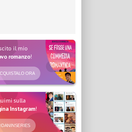
scito il mio
ovo romanzo
!
CQUISTALO ORA
uimi sulla
ina Instagram
!
DANINSERIES