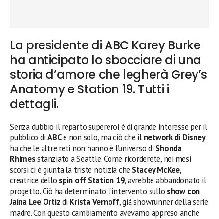
La presidente di ABC Karey Burke
ha anticipato lo sbocciare di una
storia d’amore che legherà Grey’s
Anatomy e Station 19. Tutti i
dettagli.
Senza dubbio il reparto supereroi è di grande interesse per il
pubblico di
ABC
e non solo, ma ciò che il
network di Disney
ha che le altre reti non hanno è l’universo di
Shonda
Rhimes
stanziato a Seattle. Come ricorderete, nei mesi
scorsi ci è giunta la triste notizia che
Stacey McKee
,
creatrice dello
spin off Station 19
, avrebbe abbandonato il
progetto. Ciò ha determinato l’intervento sullo
show con
Jaina Lee Ortiz
di
Krista Vernoff
, già showrunner della serie
madre. Con questo cambiamento avevamo appreso anche