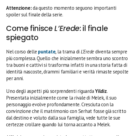
Attenzione:
da questo momento seguono importanti
spoiler sul finale della serie.
Come finisce
L’Erede
: il finale
spiegato
Nel corso delle
puntate
, la trama di
L’Erede
diventa sempre
più complessa. Quello che inizialmente sembra uno scontro
tra buoni e cattivi si trasforma infatti in una storia fatta di
identità nascoste, drammi familiari e verità rimaste sepolte
per anni.
Uno degli aspetti più sorprendenti riguarda
Yildiz
.
Presentata inizialmente come la rivale di Melek, il suo
personaggio evolve profondamente. Cresciuta con la
convinzione che il matrimonio con Serhat fosse già scritto
dal destino e voluto dalla sua famiglia, vede tutte le sue
certezze crollare quando lui torna accanto a Melek.