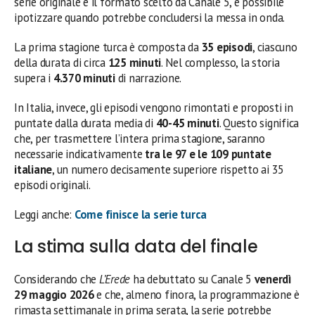
serie originale e il formato scelto da Canale 5, è possibile
ipotizzare quando potrebbe concludersi la messa in onda.
La prima stagione turca è composta da
35 episodi
, ciascuno
della durata di circa
125 minuti
. Nel complesso, la storia
supera i
4.370 minuti
di narrazione.
In Italia, invece, gli episodi vengono rimontati e proposti in
puntate dalla durata media di
40-45 minuti
. Questo significa
che, per trasmettere l’intera prima stagione, saranno
necessarie indicativamente
tra le 97 e le 109 puntate
italiane
, un numero decisamente superiore rispetto ai 35
episodi originali.
Leggi anche:
Come finisce la serie turca
La stima sulla data del finale
Considerando che
L’Erede
ha debuttato su Canale 5
venerdì
29 maggio 2026
e che, almeno finora, la programmazione è
rimasta settimanale in prima serata, la serie potrebbe