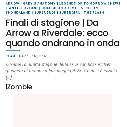
ARROW
|
GREY'S ANATOMY
|
LEGENDS OF TOMORROW
|
NEWS
E ANTICIPAZIONI
|
ONCE UPON A TIME
|
SERIE TV
|
SHONDALAND
|
SUPEREROI
|
SUPERGIRL
|
THE FLASH
Finali di stagione | Da
Arrow a Riverdale: ecco
quando andranno in onda
TEAM
| MARZO 18, 2018
iZombie La quarta stagione della serie con Rose McIver
giungerà al termine a fine maggio, il 28. iZombie è iniziata
[…]
iZombie