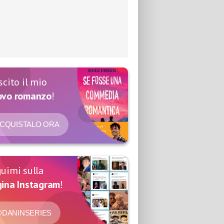
scito il mio
ovo romanzo
!
CQUISTALO ORA
uimi sulla
ina Instagram
!
DANINSERIES