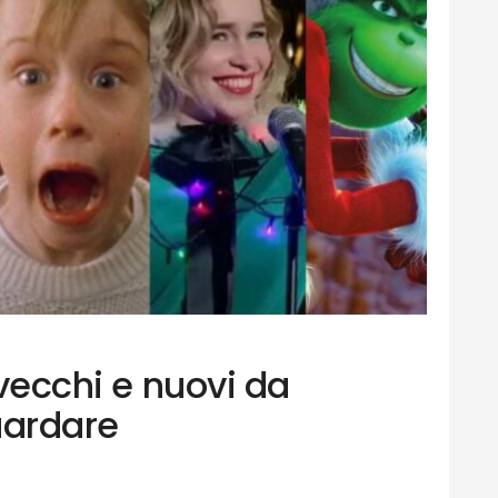
 vecchi e nuovi da
uardare