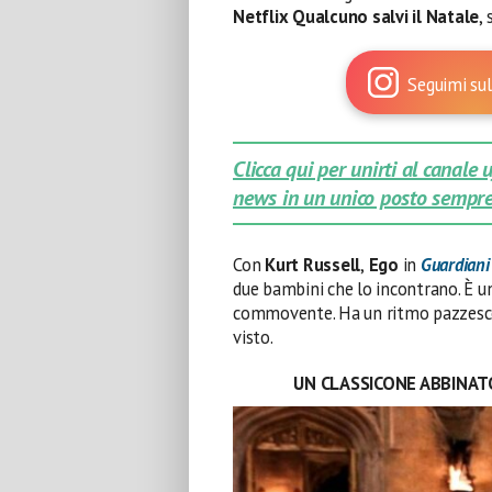
Netflix
Qualcuno salvi il Natale
,
Seguimi sul
Clicca qui per unirti al canale
news in un unico posto sempre
Con
Kurt Russell
,
Ego
in
Guardiani 
due bambini che lo incontrano. È un 
commovente. Ha un ritmo pazzesco
visto.
UN CLASSICONE ABBINAT