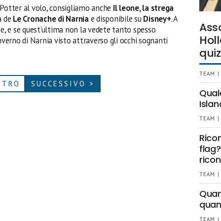
 Potter al volo, consigliamo anche
Il leone, la strega
a de
Le Cronache di Narnia
e disponibile su
Disney+
. A
Ass
ve, e se quest’ultima non la vedete tanto spesso
Holl
nverno di Narnia visto attraverso gli occhi sognanti
quiz
TEAM |
ETRO
SUCCESSIVO >
Qual
Islan
TEAM |
Rico
flag?
ricon
TEAM |
Quant
quan
TEAM |