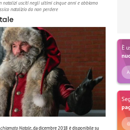
 natalizi usciti negli ultimi cinque anni e abbiamo
ssico natalizio da non perdere
tale
È u
nu
A
Seg
pag
@
chiamato Natale
, da dicembre 2018 è disponibile su