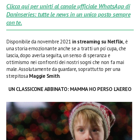
Clicca qui per unirti al canale ufficiale WhatsApp di
Daninseries: tutte le news in un unico posto sempre
con te.
Disponibile da novembre 2021
in streaming su
Netflix
, è
una storia emozionante anche se a tratti un po’ cupa, che
lascia, dopo averla seguita, un senso di speranza e
ottimismo nei confronti dei nostri sogni che non fa mai
male. Assolutamente da guardare, soprattutto per una
strepitosa
Maggie Smith
.
UN CLASSICONE ABBINATO: MAMMA HO PERSO L’AEREO