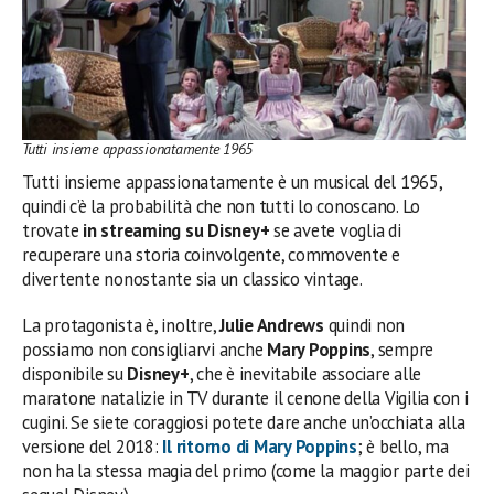
Tutti insieme appassionatamente 1965
Tutti insieme appassionatamente è un musical del 1965,
quindi c’è la probabilità che non tutti lo conoscano. Lo
trovate
in streaming su
Disney+
se avete voglia di
recuperare una storia coinvolgente, commovente e
divertente nonostante sia un classico vintage.
La protagonista è, inoltre,
Julie Andrews
quindi non
possiamo non consigliarvi anche
Mary Poppins
, sempre
disponibile su
Disney+
, che è inevitabile associare alle
maratone natalizie in TV durante il cenone della Vigilia con i
cugini. Se siete coraggiosi potete dare anche un’occhiata alla
versione del 2018:
Il ritorno di Mary Poppins
; è bello, ma
non ha la stessa magia del primo (come la maggior parte dei