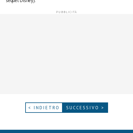
sequel Disney).
< INDIETRO
SUCCESSIVO >