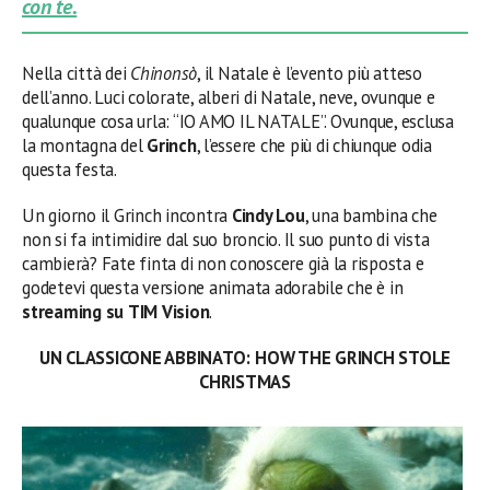
con te.
Nella città dei
Chinonsò
, il Natale è l’evento più atteso
dell’anno. Luci colorate, alberi di Natale, neve, ovunque e
qualunque cosa urla: “IO AMO IL NATALE”. Ovunque, esclusa
la montagna del
Grinch
, l’essere che più di chiunque odia
questa festa.
Un giorno il Grinch incontra
Cindy Lou
, una bambina che
non si fa intimidire dal suo broncio. Il suo punto di vista
cambierà? Fate finta di non conoscere già la risposta e
godetevi questa versione animata adorabile che è in
streaming su
TIM Vision
.
UN CLASSICONE ABBINATO: HOW THE GRINCH STOLE
CHRISTMAS