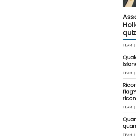
Ass
Holl
quiz
TEAM |
Qual
Islan
TEAM |
Rico
flag?
ricon
TEAM |
Quant
quan
TEAM |