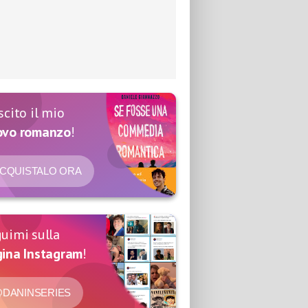
scito il mio
ovo romanzo
!
CQUISTALO ORA
uimi sulla
ina Instagram
!
DANINSERIES