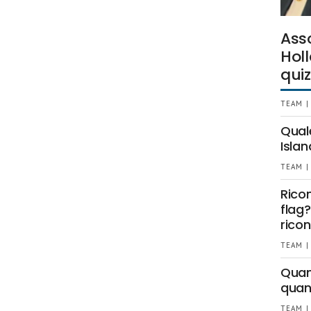
Ass
Holl
quiz
TEAM |
Qual
Islan
TEAM |
Rico
flag?
ricon
TEAM |
Quant
quan
TEAM |