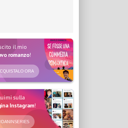
scito il mio
ovo romanzo
!
CQUISTALO ORA
uimi sulla
ina Instagram
!
DANINSERIES