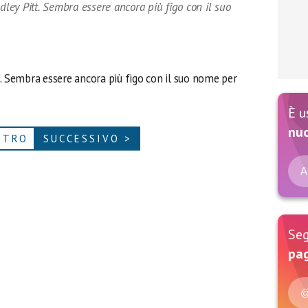
adley Pitt. Sembra essere ancora più figo con il suo
t
. Sembra essere ancora più figo con il suo nome per
È u
nu
ETRO
SUCCESSIVO >
A
Seg
pag
@