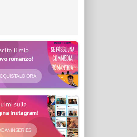
scito il mio
ovo romanzo
!
CQUISTALO ORA
uimi sulla
ina Instagram
!
DANINSERIES