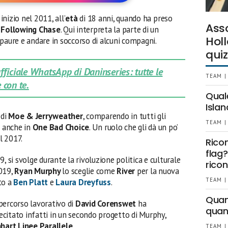
inizio nel 2011, all’
età
di 18 anni, quando ha preso
Ass
o
Following Chase
. Qui interpreta la parte di un
Holl
paure e andare in soccorso di alcuni compagni.
quiz
 ufficiale WhatsApp di Daninseries: tutte le
TEAM |
 con te.
Qual
Islan
 di
Moe & Jerryweather
, comparendo in tutti gli
TEAM |
a anche in
One Bad Choice
. Un ruolo che gli dà un po’
el 2017.
Rico
flag?
, si svolge durante la rivoluzione politica e culturale
ricon
2019,
Ryan Murphy
lo sceglie come
River
per la nuova
TEAM |
to a
Ben Platt
e
Laura Dreyfuss
.
Quant
l percorso lavorativo di
David Corenswet
ha
quan
recitato infatti in un secondo progetto di Murphy,
nhart
Linee Parallele
.
TEAM |