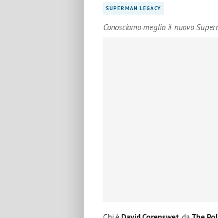
SUPERMAN LEGACY
Conosciamo meglio il nuovo Super
Chi è
David Corenswet
, da
The Poli