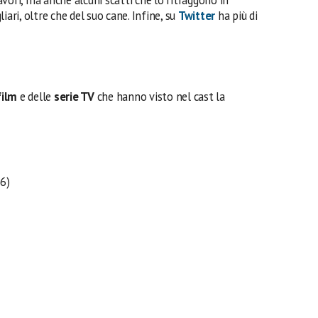
vori, ma anche alcuni scatti che lo ritraggono in
iari, oltre che del suo cane. Infine, su
Twitter
ha più di
film
e delle
serie TV
che hanno visto nel cast la
6)