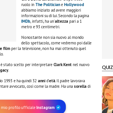
ruolo in
The Politician
e
Hollywood
abbiamo iniziato ad avere maggiori
informazioni su di lui. Secondo la pagina
IMDb
, infatti, ha un’
altezza
pari a 1
metro e 93 centimetri.
Nonostante non sia nuovo al mondo
dello spettacolo, come vedremo poi dalle
e film
per la televisione, non ha mai ottenuto quel
lo.
è stato scelto per interpretare
Clark Kent
nel nuovo
QUIZ
egacy
.
io 1993 e ha quindi 32
anni
d’
età
. Il padre lavorava
entare avvocato, così come la madre. Ha una
sorella
di
 mio profilo ufficiale
Instagram