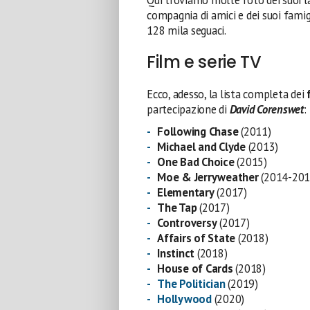
Qui troviamo molte foto dei suoi la
compagnia di amici e dei suoi famigl
128 mila seguaci.
Film e serie TV
Ecco, adesso, la lista completa dei
partecipazione di
David Corenswet
:
Following Chase
(2011)
Michael and Clyde
(2013)
One Bad Choice
(2015)
Moe & Jerryweather
(2014-201
Elementary
(2017)
The Tap
(2017)
Controversy
(2017)
Affairs of State
(2018)
Instinct
(2018)
House of Cards
(2018)
The Politician
(2019)
Hollywood
(2020)