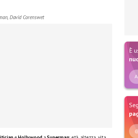
man, David Corenswet
È u
nu
A
Seg
pag
@
tician
e
Hollywood
a
Superman
: età, altezza, vita