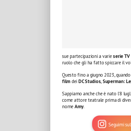
sue partecipazioni a varie
serie TV 
ruolo che gli ha fatto spiccare il vo
Questo fino a giugno 2023, quando 
film
dei
DC Studios
,
Superman: L
Sappiamo anche che è nato l’8 lugl
come attore teatrale prima di div
nome
Amy
.
Seguimi sul