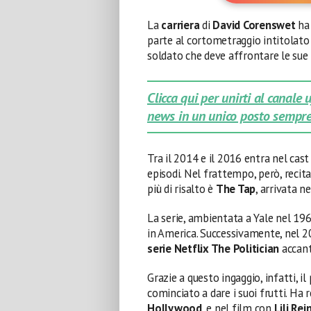
La
carriera
di
David Corenswet
ha 
parte al cortometraggio intitolat
soldato che deve affrontare le sue 
Clicca qui per unirti al canale
news in un unico posto sempre
Tra il 2014 e il 2016 entra nel cast
episodi. Nel frattempo, però, recit
più di risalto è
The Tap
, arrivata n
La serie, ambientata a Yale nel 1969
in America. Successivamente, nel 
serie Netflix The Politician
accan
Grazie a questo ingaggio, infatti, i
cominciato a dare i suoi frutti. Ha 
Hollywood
, e nel film con
Lili Rei