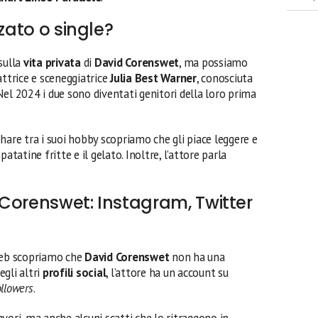
nzato o single?
sulla
vita privata
di
David Corenswet
, ma possiamo
attrice e sceneggiatrice
Julia Best Warner
, conosciuta
el 2024 i due sono diventati genitori della loro prima
hare tra i suoi hobby scopriamo che gli piace leggere e
 patatine fritte e il gelato. Inoltre, l’attore parla
Corenswet: Instagram, Twitter
 web scopriamo che
David Corenswet
non ha una
egli altri
profili social
, l’attore ha un account su
ollowers
.