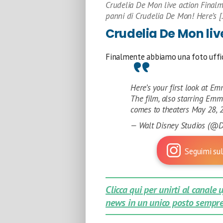
Crudelia De Mon live action Final
panni di Crudelia De Mon! Here’s [
Crudelia De Mon liv
Finalmente abbiamo una foto uffic
Here’s your first look at Em
The film, also starring Emm
comes to theaters May 28, 
— Walt Disney Studios (@D
Seguimi sul
Clicca qui per unirti al canale
news in un unico posto sempre