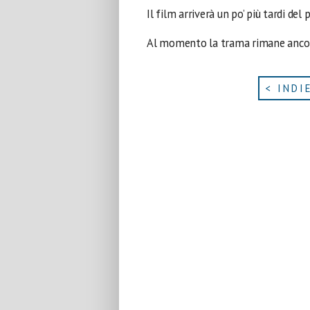
Il film arriverà un po’ più tardi de
Al momento la trama rimane ancor
< INDI