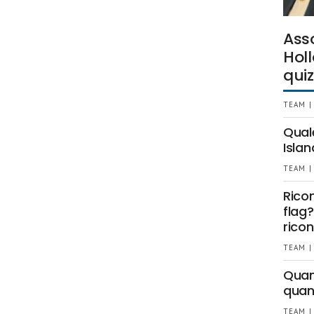
Ass
Holl
quiz
TEAM |
Qual
Islan
TEAM |
Rico
flag?
ricon
TEAM |
Quant
quan
TEAM |