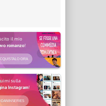
scito il mio
ovo romanzo
!
CQUISTALO ORA
uimi sulla
ina Instagram
!
DANINSERIES