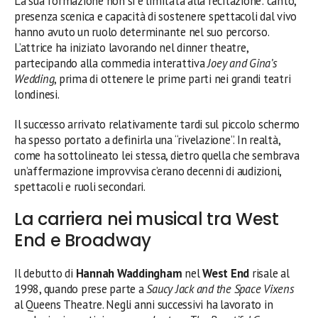
La sua formazione non si è limitata alla recitazione: canto,
presenza scenica e capacità di sostenere spettacoli dal vivo
hanno avuto un ruolo determinante nel suo percorso.
L’attrice ha iniziato lavorando nel dinner theatre,
partecipando alla commedia interattiva
Joey and Gina’s
Wedding
, prima di ottenere le prime parti nei grandi teatri
londinesi.
Il successo arrivato relativamente tardi sul piccolo schermo
ha spesso portato a definirla una “rivelazione”. In realtà,
come ha sottolineato lei stessa, dietro quella che sembrava
un’affermazione improvvisa c’erano decenni di audizioni,
spettacoli e ruoli secondari.
La carriera nei musical tra West
End e Broadway
Il debutto di
Hannah Waddingham
nel
West End
risale al
1998, quando prese parte a
Saucy Jack and the Space Vixens
al Queens Theatre. Negli anni successivi ha lavorato in