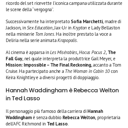
ricordo del set ricevette l’iconica campana utilizzata durante
le scene della “vergogna”.
Successivamente ha interpretato
Sofia Marchetti
, madre di
Jackson, in
Sex Education
, Jax-Ur in
Krypton
e Lady Bellaston
nella miniserie
Tom Jones
. Ha inoltre prestato la voce a
Deliria nella serie animata
Krapopolis
.
Al cinema è apparsa in
Les Misérables
,
Hocus Pocus 2
,
The
Fall Guy
, nel quale interpreta la produttrice Gail Meyer, e
Mission: Impossible – The Final Reckoning
, accanto a Tom
Cruise. Ha partecipato anche a
The Woman in Cabin 10
con
Keira Knightley e a diversi progetti di doppiaggio.
Hannah Waddingham è Rebecca Welton
in Ted Lasso
Il personaggio più famoso della carriera di
Hannah
Waddingham
è senza dubbio
Rebecca Welton
, proprietaria
dell’AFC Richmond in
Ted Lasso
.