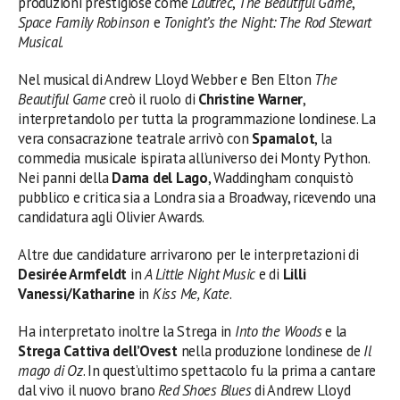
produzioni prestigiose come
Lautrec
,
The Beautiful Game
,
Space Family Robinson
e
Tonight’s the Night: The Rod Stewart
Musical
.
Nel musical di Andrew Lloyd Webber e Ben Elton
The
Beautiful Game
creò il ruolo di
Christine Warner
,
interpretandolo per tutta la programmazione londinese. La
vera consacrazione teatrale arrivò con
Spamalot
, la
commedia musicale ispirata all’universo dei Monty Python.
Nei panni della
Dama del Lago
, Waddingham conquistò
pubblico e critica sia a Londra sia a Broadway, ricevendo una
candidatura agli Olivier Awards.
Altre due candidature arrivarono per le interpretazioni di
Desirée Armfeldt
in
A Little Night Music
e di
Lilli
Vanessi/Katharine
in
Kiss Me, Kate
.
Ha interpretato inoltre la Strega in
Into the Woods
e la
Strega Cattiva dell’Ovest
nella produzione londinese de
Il
mago di Oz
. In quest’ultimo spettacolo fu la prima a cantare
dal vivo il nuovo brano
Red Shoes Blues
di Andrew Lloyd