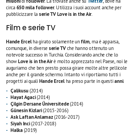
milioni
di
follower
. La trovate anche su
Twitter
, dove ha
circa
650 mila follower
. Utilizza i suoi account anche per
pubblicizzare la
serie TV
Love is in the Air
.
Film e serie TV
Hande Ercel
ha girato solamente un
film
, ma è apparsa,
comunque, in diverse
serie TV
che hanno ottenuto un
notevole successo in Turchia. Considerando anche che lo
show
Love is in the Air
è molto apprezzato nel Paese, noi le
auguriamo che ben presto possa girare molte altre pellicole
anche per il grande schermo. Intanto vi riportiamo tutti i
progetti ai quali
Hande Ercel
ha preso parte in questi
anni
.
Çalikusu
(2014)
Hayat Agaci
(2014)
Çilgin Dersane Üniversitede
(2014)
Günesin Kizlari
(2015-2016)
Ask Laftan Anlamaz
(2016-2017)
Siyah Inci
(2017-2018)
Halka
(2019)