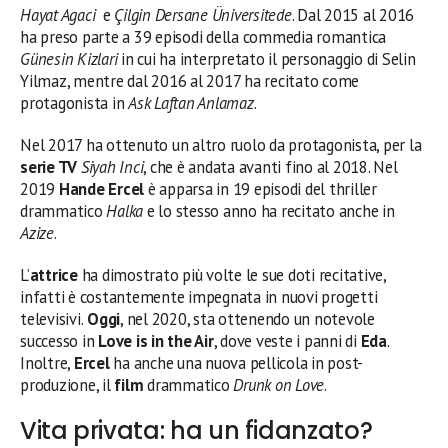
Hayat Agaci
e
Çilgin Dersane Üniversitede
. Dal 2015 al 2016
ha preso parte a 39 episodi della commedia romantica
Günesin Kizlari
in cui ha interpretato il personaggio di Selin
Yilmaz, mentre dal 2016 al 2017 ha recitato come
protagonista in
Ask Laftan Anlamaz
.
Nel 2017 ha ottenuto un altro ruolo da protagonista, per la
serie TV
Siyah Inci
, che è andata avanti fino al 2018. Nel
2019
Hande Ercel
è apparsa in 19 episodi del thriller
drammatico
Halka
e lo stesso anno ha recitato anche in
Azize
.
L’
attrice
ha dimostrato più volte le sue doti recitative,
infatti è costantemente impegnata in nuovi progetti
televisivi.
Oggi
, nel 2020, sta ottenendo un notevole
successo in
Love is in the Air
, dove veste i panni di
Eda
.
Inoltre,
Ercel
ha anche una nuova pellicola in post-
produzione, il
film
drammatico
Drunk on Love
.
Vita privata: ha un fidanzato?