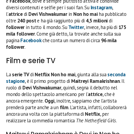
e
Facebook
, dove è sempre piuttosto attiva e condivide
diversi contenuti e selfie per i suoi fan. Su
Instagram
,
l’
attrice
di
Devi Vishwakumar
in
Non ho mai
ha pubblicato
oltre
240 post
e ha già raggiunto più di
4,5 milioni
di
follower
in tutto il mondo. Su
Twitter
, invece, ha più di
175
mila follower
. Come già detto, la trovate anche sulla sua
pagina
Facebook
che conta un numero di circa
96 mila
follower
.
Film e serie TV
La
serie TV
di
Netflix Non ho mai
, giunta alla sua
seconda
stagione
, è il primo progetto di
Maitreyi Ramakrishnan
. Il
ruolo di
Devi Vishwakumar
, quindi, segna il debutto nel
mondo dello spettacolo americano per l’
attrice
, che è
ancora emergente.
Oggi
, inoltre, sappiamo che l’artista
prenderà parte anche a un
film
. L’artista, infatti, collaborerà
ancora una volta con la piattaforma di
Netflix
, per
realizzare la commedia romantica
The Netherfield Girls
.
Maitreyi Ramakrishnan è Devi in Non ho