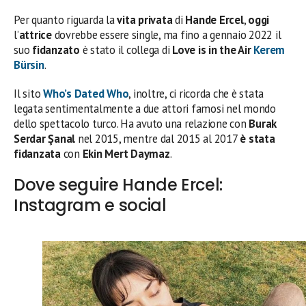
Per quanto riguarda la
vita privata
di
Hande Ercel
,
oggi
l’
attrice
dovrebbe essere single, ma fino a gennaio 2022 il
suo
fidanzato
è stato il collega di
Love is in the Air
Kerem
Bürsin
.
Il sito
Who’s Dated Who
, inoltre, ci ricorda che è stata
legata sentimentalmente a due attori famosi nel mondo
dello spettacolo turco. Ha avuto una relazione con
Burak
Serdar Şanal
nel 2015, mentre dal 2015 al 2017
è stata
fidanzata
con
Ekin Mert Daymaz
.
Dove seguire Hande Ercel:
Instagram e social