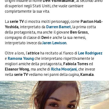
origini indiane di nome
Devi Vishwakumar
, al secondo anno
di superiori negli Stati Uniti, che vuole cambiare
completamente la sua vita.
La
serie TV
ci mostra molti personaggi, come
Paxton Hall-
Yoshida
, interpretato da
Darren Barnet
, la prima cotta
della protagonista, ma anche il giovane
Ben Gross
,
compagno di classe di
Devi
e anche la sua nemesi,
interpretato invece da
Jaren Lewison
.
Oltre a loro, l’
attrice
ha recitato al fianco di
Lee Rodriguez
e
Ramona Young
che interpretano rispettivamente le
migliori amiche della protagonista,
Fabiola Torres
ed
Eleanor Wong
, ma anche di
Richa Moorjani
, che invece
nella
serie TV
vediamo nei panni della cugina,
Kamala
.