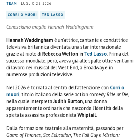
TEAM
| LUGLIO 28, 2026
CORRI O MUORI
TED LASSO
Conosciamo meglio Hannah Waddingham
Hannah Waddingham
è un’attrice, cantante e conduttrice
televisiva britannica diventata una star internazionale
grazie al ruolo di
Rebecca Welton in
Ted Lasso
. Prima del
successo mondiale, però, aveva già alle spalle oltre vent’anni
di lavoro nei musical del West End, a Broadway e in
numerose produzioni televisive.
Nel 2026 è tornata al centro dell’attenzione con
Corri o
muori
, titolo italiano della serie action comedy
Ride or Die
,
nella quale interpreta
Judith Burton
, una donna
apparentemente ordinaria che nasconde l’identità della
spietata assassina professionista
Whiptail
.
Dalla formazione teatrale alla maternità, passando per
Game of Thrones
,
Sex Education
,
The Fall Guy
e
Mission: