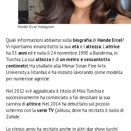
Hande Ercel Instagram
Quali informazioni abbiamo sulla
biografia
di
Hande Ercel
?
Vi riportiamo innanzitutto la sua
età
e l’
altezza
. L’
attrice
ha 33
anni
ed è nata il 24 novembre 1993 a Bandirma, in
Turchia. La sua
altezza
è di
un metro e sessantotto
centimetri
. Ha studiato alla Mimar Sinan Fine Arts
University a Istanbul e ha iniziato lavorando come modella
per numerose agenzie.
Nel 2012 si è aggiudicata il titolo di Miss Turchia e
successivamente ha cominciato a far decollare la sua
carriera di
attrice
. Nel 2014 ha debuttato sul piccolo
schermo con la
serie TV
Çalikusu
, dove ha recitato il ruolo di
Zahide.
Lo stesso anno ha recitato anche in altri due show turchi