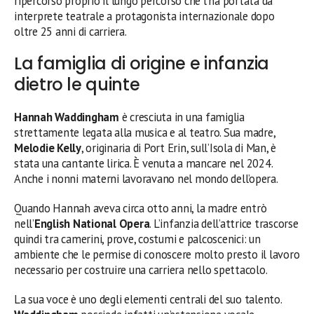
ripercorso proprio il lungo percorso che l’ha portata da
interprete teatrale a protagonista internazionale dopo
oltre 25 anni di carriera.
La famiglia di origine e infanzia
dietro le quinte
Hannah Waddingham
è cresciuta in una famiglia
strettamente legata alla musica e al teatro. Sua madre,
Melodie Kelly
, originaria di Port Erin, sull’Isola di Man, è
stata una cantante lirica. È venuta a mancare nel 2024.
Anche i nonni materni lavoravano nel mondo dell’opera.
Quando Hannah aveva circa otto anni, la madre entrò
nell’
English National Opera
. L’infanzia dell’attrice trascorse
quindi tra camerini, prove, costumi e palcoscenici: un
ambiente che le permise di conoscere molto presto il lavoro
necessario per costruire una carriera nello spettacolo.
La sua voce è uno degli elementi centrali del suo talento.