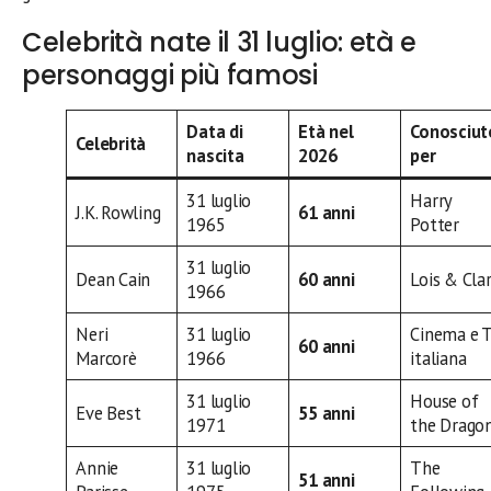
Celebrità nate il 31 luglio: età e
personaggi più famosi
Data di
Età nel
Conosciut
Celebrità
nascita
2026
per
31 luglio
Harry
J.K. Rowling
61 anni
1965
Potter
31 luglio
Dean Cain
60 anni
Lois & Cla
1966
Neri
31 luglio
Cinema e 
60 anni
Marcorè
1966
italiana
31 luglio
House of
Eve Best
55 anni
1971
the Drago
Annie
31 luglio
The
51 anni