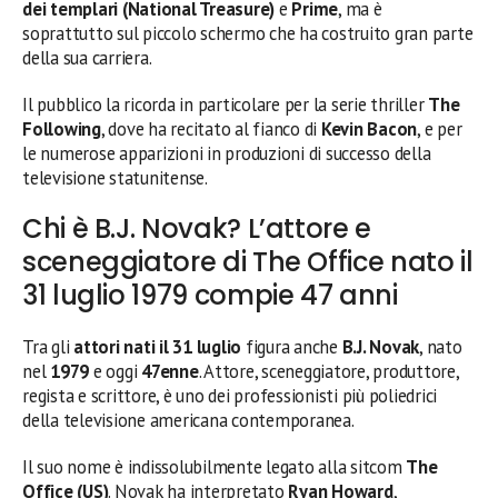
dei templari (National Treasure)
e
Prime
, ma è
soprattutto sul piccolo schermo che ha costruito gran parte
della sua carriera.
Il pubblico la ricorda in particolare per la serie thriller
The
Following
, dove ha recitato al fianco di
Kevin Bacon
, e per
le numerose apparizioni in produzioni di successo della
televisione statunitense.
Chi è B.J. Novak? L’attore e
sceneggiatore di The Office nato il
31 luglio 1979 compie 47 anni
Tra gli
attori nati il 31 luglio
figura anche
B.J. Novak
, nato
nel
1979
e oggi
47enne
. Attore, sceneggiatore, produttore,
regista e scrittore, è uno dei professionisti più poliedrici
della televisione americana contemporanea.
Il suo nome è indissolubilmente legato alla sitcom
The
Office (US)
. Novak ha interpretato
Ryan Howard
,