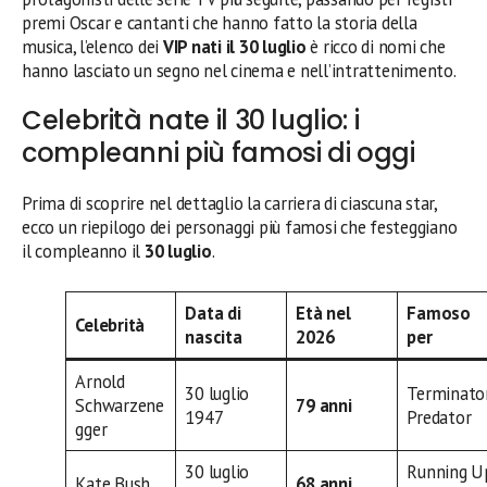
premi Oscar e cantanti che hanno fatto la storia della
musica, l’elenco dei
VIP nati il 30 luglio
è ricco di nomi che
hanno lasciato un segno nel cinema e nell’intrattenimento.
Celebrità nate il 30 luglio: i
compleanni più famosi di oggi
Prima di scoprire nel dettaglio la carriera di ciascuna star,
ecco un riepilogo dei personaggi più famosi che festeggiano
il compleanno il
30 luglio
.
Data di
Età nel
Famoso
Celebrità
nascita
2026
per
Arnold
30 luglio
Terminator
Schwarzene
79 anni
1947
Predator
gger
30 luglio
Running U
Kate Bush
68 anni