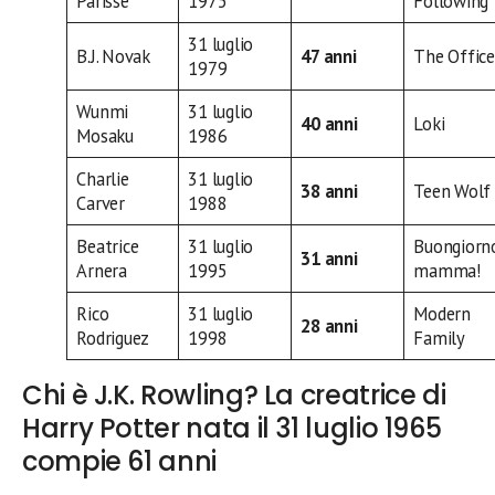
Parisse
1975
Following
31 luglio
B.J. Novak
47 anni
The Office
1979
Wunmi
31 luglio
40 anni
Loki
Mosaku
1986
Charlie
31 luglio
38 anni
Teen Wolf
Carver
1988
Beatrice
31 luglio
Buongiorn
31 anni
Arnera
1995
mamma!
Rico
31 luglio
Modern
28 anni
Rodriguez
1998
Family
Chi è J.K. Rowling? La creatrice di
Harry Potter nata il 31 luglio 1965
compie 61 anni