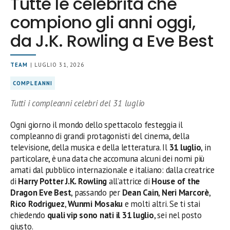
Tutte le celebrità che
compiono gli anni oggi,
da J.K. Rowling a Eve Best
TEAM
| LUGLIO 31, 2026
COMPLEANNI
Tutti i compleanni celebri del 31 luglio
Ogni giorno il mondo dello spettacolo festeggia il
compleanno di grandi protagonisti del cinema, della
televisione, della musica e della letteratura. Il
31 luglio
, in
particolare, è una data che accomuna alcuni dei nomi più
amati dal pubblico internazionale e italiano: dalla creatrice
di
Harry Potter
J.K. Rowling
all’attrice di
House of the
Dragon
Eve Best
, passando per
Dean Cain
,
Neri Marcorè
,
Rico Rodriguez
,
Wunmi Mosaku
e molti altri. Se ti stai
chiedendo
quali vip sono nati il 31 luglio
, sei nel posto
giusto.