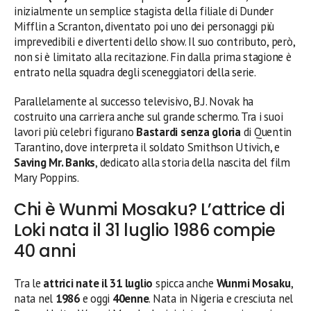
inizialmente un semplice stagista della filiale di Dunder
Mifflin a Scranton, diventato poi uno dei personaggi più
imprevedibili e divertenti dello show. Il suo contributo, però,
non si è limitato alla recitazione. Fin dalla prima stagione è
entrato nella squadra degli sceneggiatori della serie.
Parallelamente al successo televisivo, B.J. Novak ha
costruito una carriera anche sul grande schermo. Tra i suoi
lavori più celebri figurano
Bastardi senza gloria
di Quentin
Tarantino, dove interpreta il soldato Smithson Utivich, e
Saving Mr. Banks
, dedicato alla storia della nascita del film
Mary Poppins.
Chi è Wunmi Mosaku? L’attrice di
Loki nata il 31 luglio 1986 compie
40 anni
Tra le
attrici nate il 31 luglio
spicca anche
Wunmi Mosaku
,
nata nel
1986
e oggi
40enne
. Nata in Nigeria e cresciuta nel