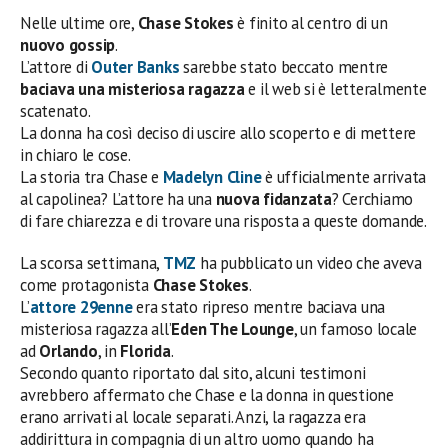
Nelle ultime ore,
Chase Stokes
è finito al centro di un
nuovo gossip
.
L’attore di
Outer Banks
sarebbe stato beccato mentre
baciava una misteriosa ragazza
e il web si è letteralmente
scatenato.
La donna ha così deciso di uscire allo scoperto e di mettere
in chiaro le cose.
La storia tra Chase e
Madelyn Cline
è ufficialmente arrivata
al capolinea? L’attore ha una
nuova fidanzata
? Cerchiamo
di fare chiarezza e di trovare una risposta a queste domande.
La scorsa settimana,
TMZ
ha pubblicato un video che aveva
come protagonista
Chase Stokes
.
L’
attore 29enne
era stato ripreso mentre baciava una
misteriosa ragazza all’
Eden The Lounge
, un famoso locale
ad
Orlando
, in
Florida
.
Secondo quanto riportato dal sito, alcuni testimoni
avrebbero affermato che Chase e la donna in questione
erano arrivati al locale separati. Anzi, la ragazza era
addirittura in compagnia di un altro uomo quando ha