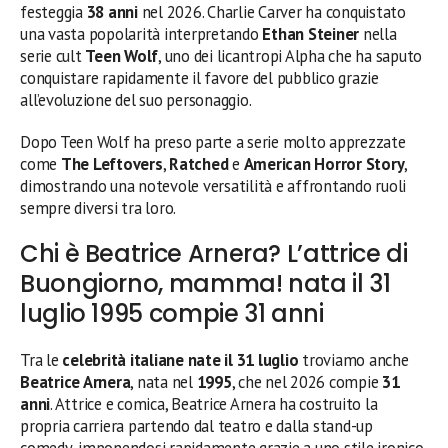
festeggia
38 anni
nel 2026. Charlie Carver ha conquistato
una vasta popolarità interpretando
Ethan Steiner
nella
serie cult
Teen Wolf
, uno dei licantropi Alpha che ha saputo
conquistare rapidamente il favore del pubblico grazie
all’evoluzione del suo personaggio.
Dopo Teen Wolf ha preso parte a serie molto apprezzate
come
The Leftovers
,
Ratched
e
American Horror Story
,
dimostrando una notevole versatilità e affrontando ruoli
sempre diversi tra loro.
Chi è Beatrice Arnera? L’attrice di
Buongiorno, mamma! nata il 31
luglio 1995 compie 31 anni
Tra le
celebrità italiane nate il 31 luglio
troviamo anche
Beatrice Arnera
, nata nel
1995
, che nel 2026 compie
31
anni
. Attrice e comica, Beatrice Arnera ha costruito la
propria carriera partendo dal teatro e dalla stand-up
comedy, imponendosi rapidamente grazie a uno stile ironico,