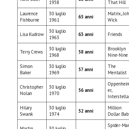
1958
That Hill
Laurence
30 luglio
Matrix, Jo
65 anni
Fishburne
1961
Wick
30 luglio
Lisa Kudrow
63 anni
Friends
1963
30 luglio
Brooklyn
Terry Crews
58 anni
1968
Nine-Nine
Simon
30 luglio
The
57 anni
Baker
1969
Mentalist
Oppenhei
Christopher
30 luglio
56 anni
er,
Nolan
1970
Interstella
Hilary
30 luglio
Million
52 anni
Swank
1974
Dollar Bab
Spider-Ma
Martin
30 luglio