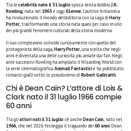
Tra le
celebrità nate il 31 luglio
spicca senza dubbio
J.K.
Rowling
, nata nel
1965
e oggi
61enne
. L’autrice britannica
ha rivoluzionato il mondo dell’editoria con la saga di
Harry
Potter
, trasformando una storia nata quasi per caso in uno
dei più grandi fenomeni culturali della storia moderna.
Il suo compleanno coincide curiosamente con quello del
protagonista della saga,
Harry Potter
, una scelta che negli
anni è diventata una delle curiosità più amate dai fan. Negli
anni successivi Rowling ha ampliato il Wizarding World con
la serie cinematografica
Animali Fantastici
e ha pubblicato
romanzi gialli sotto lo pseudonimo di
Robert Galbraith
.
Chi è Dean Cain? L’attore di Lois &
Clark nato il 31 luglio 1966 compie
60 anni
Tra gli
attori nati il 31 luglio
c’è anche
Dean Cain
, nato nel
1966
, che nel 2026 festeggia il traguardo dei
60 anni
. Dean