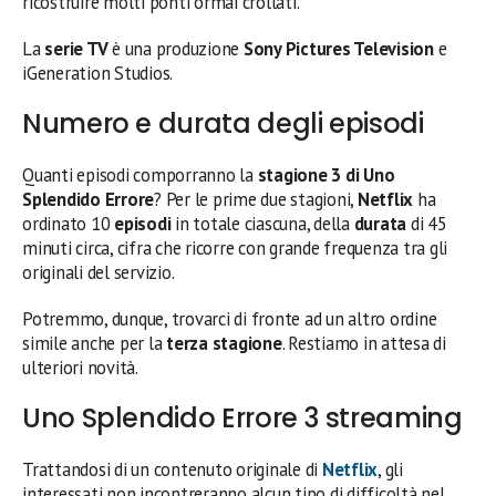
ricostruire molti ponti ormai crollati.
La
serie TV
è una produzione
Sony Pictures Television
e
iGeneration Studios.
Numero e durata degli episodi
Quanti episodi comporranno la
stagione 3 di Uno
Splendido Errore
? Per le prime due stagioni,
Netflix
ha
ordinato 10
episodi
in totale ciascuna, della
durata
di 45
minuti circa, cifra che ricorre con grande frequenza tra gli
originali del servizio.
Potremmo, dunque, trovarci di fronte ad un altro ordine
simile anche per la
terza stagione
. Restiamo in attesa di
ulteriori novità.
Uno Splendido Errore 3 streaming
Trattandosi di un contenuto originale di
Netflix
, gli
interessati non incontreranno alcun tipo di difficoltà nel