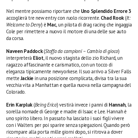
Nel mentre possiamo riportare che
Uno Splendido Errore 3
accoglierà tre new entry con ruolo ricorrente.
Chad Rook
(
It:
Welcome to Derry
) è
Mac
, un pilota di drag racing che ingaggia
Cole per rimettere a nuovo il motore di una delle sue auto
da corsa.
Naveen Paddock
(
Stoffa da campioni – Cambio di gioco
)
interpreterà
Eliot
, il nuovo stagista dello zio Richard, un
ragazzo affascinante e carismatico, con un tocco di
eleganza tipicamente newyorkese. Il suo arrivo a Silver Falls
mette
Jackie
in una posizione complicata, divisa tra la sua
vecchia vita a Manhattan e quella nuova nella campagna del
Colorado.
Erin Karpluk
(
Being Erica
) vestirà invece i panni di
Hannah
, la
sorella nomade di George e madre di Isaac e Lee. Hannah è
uno spirito libero. In passato ha lasciato i suoi figli vivere
con i Walters per poi sparire senza spiegazioni. Quando però
ricompare alla porta mille giorni dopo, si ritrova a dover