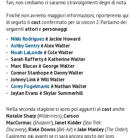
fan, non crediamo ci saranno stravolgimenti degni di nota.
Finché non avremo maggiori informazioni, riporteremo qui
di seguito il
cast
confermato per la
season
2. Parliamo dei
seguenti
attori
e
personaggi
:
Nikki Rodriguez
è Jackie Howard
Ashby Gentry
è Alex Walter
Noah LaLonde
è Cole Walter
Sarah Rafferty è Katherine Walter
Marc Blucas è George Walter
Connor Stanhope è Danny Walter
Johnny Link è Will Walter
Corey Fogelmanis
è Nathan Walter
Jaylan Evans è Skylar Summerhill
Nella seconda stagione si sono poi aggiunti al
cast
anche
Natalie Sharp
(
Wilderness
),
Carson
MacCormac
(
Shazam!
),
Janet Kidder
(
Star Trek:
Discovery
),
Riele Downs
(
Bel-Air
) e
Jake Manley
(
The Order
).
Capiremo più avanti se ci sarà ancora posto per loro.