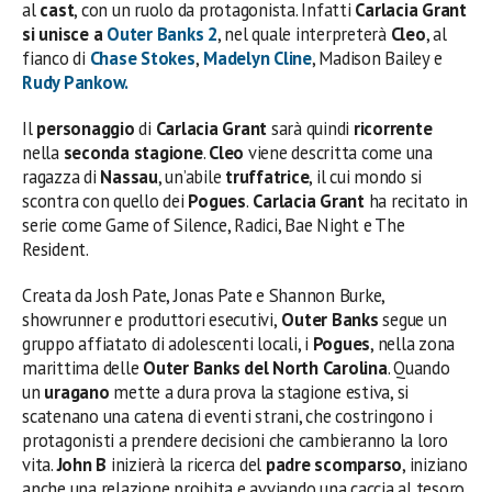
al
cast
, con un ruolo da protagonista. Infatti
Carlacia Grant
si unisce a
Outer Banks 2
, nel quale interpreterà
Cleo
, al
fianco di
Chase Stokes
,
Madelyn Cline
, Madison Bailey e
Rudy Pankow.
Il
personaggio
di
Carlacia Grant
sarà quindi
ricorrente
nella
seconda stagione
.
Cleo
viene descritta come una
ragazza di
Nassau
, un’abile
truffatrice
, il cui mondo si
scontra con quello dei
Pogues
.
Carlacia Grant
ha recitato in
serie come Game of Silence, Radici, Bae Night e The
Resident.
Creata da Josh Pate, Jonas Pate e Shannon Burke,
showrunner e produttori esecutivi,
Outer Banks
segue un
gruppo affiatato di adolescenti locali, i
Pogues
, nella zona
marittima delle
Outer Banks del North Carolina
. Quando
un
uragano
mette a dura prova la stagione estiva, si
scatenano una catena di eventi strani, che costringono i
protagonisti a prendere decisioni che cambieranno la loro
vita.
John B
inizierà la ricerca del
padre scomparso
, iniziano
anche una relazione proibita e avviando una caccia al tesoro