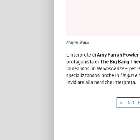
Mayim Bialik
L’interprete di
Amy Farrah Fowler
protagonista di
The Big Bang The
laureandosi in
Neuroscienze
– per l
specializzandosi anche in
Lingua e S
invidiare alla nerd che interpreta.
< INDI