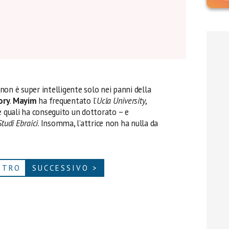
non è super intelligente solo nei panni della
ory
.
Mayim
ha frequentato l’
Ucla University
,
e quali ha conseguito un dottorato – e
tudi Ebraici
. Insomma, l’attrice non ha nulla da
ETRO
SUCCESSIVO >