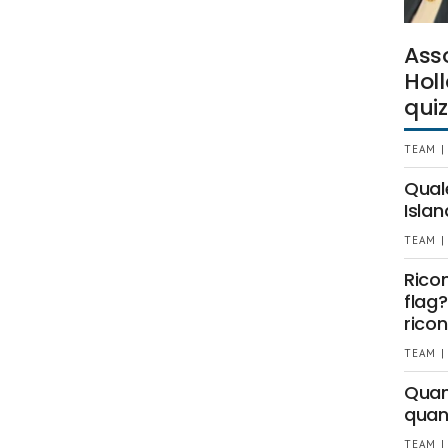
Ass
Holl
quiz
TEAM |
Qual
Islan
TEAM |
Rico
flag?
ricon
TEAM |
Quant
quan
TEAM |