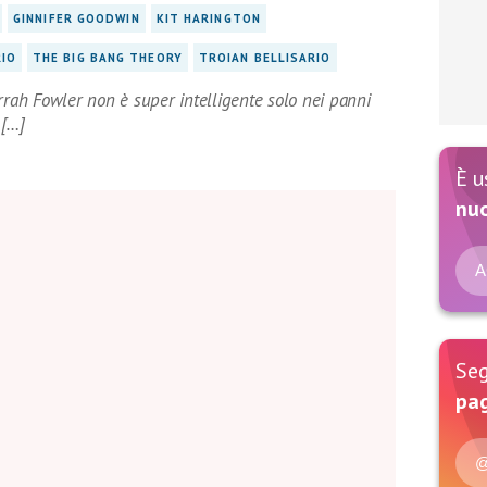
GINNIFER GOODWIN
KIT HARINGTON
IO
THE BIG BANG THEORY
TROIAN BELLISARIO
rrah Fowler non è super intelligente solo nei panni
 […]
È u
nu
A
Seg
pag
@