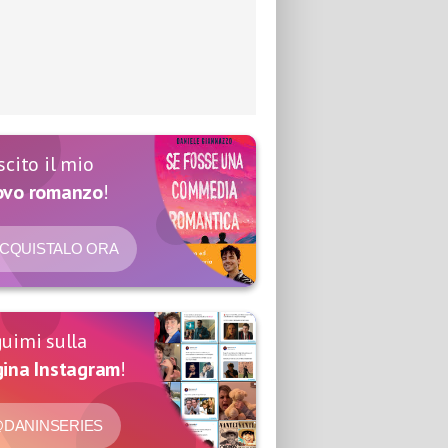
scito il mio
ovo romanzo
!
CQUISTALO ORA
uimi sulla
ina Instagram
!
DANINSERIES