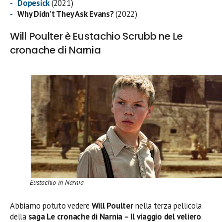
Dopesick
(2021)
Why Didn’t They Ask Evans?
(2022)
Will Poulter è Eustachio Scrubb ne Le
cronache di Narnia
Eustachio in Narnia
Abbiamo potuto vedere
Will Poulter
nella terza pellicola
della
saga Le cronache di Narnia – Il viaggio del veliero
.