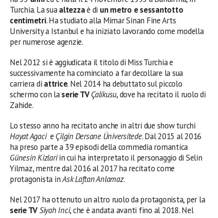
Turchia. La sua
altezza
è di
un metro e sessantotto
centimetri
. Ha studiato alla Mimar Sinan Fine Arts
University a Istanbul e ha iniziato lavorando come modella
per numerose agenzie.
Nel 2012 si è aggiudicata il titolo di Miss Turchia e
successivamente ha cominciato a far decollare la sua
carriera di
attrice
. Nel 2014 ha debuttato sul piccolo
schermo con la
serie TV
Çalikusu
, dove ha recitato il ruolo di
Zahide.
Lo stesso anno ha recitato anche in altri due show turchi
Hayat Agaci
e
Çilgin Dersane Üniversitede
. Dal 2015 al 2016
ha preso parte a 39 episodi della commedia romantica
Günesin Kizlari
in cui ha interpretato il personaggio di Selin
Yilmaz, mentre dal 2016 al 2017 ha recitato come
protagonista in
Ask Laftan Anlamaz
.
Nel 2017 ha ottenuto un altro ruolo da protagonista, per la
serie TV
Siyah Inci
, che è andata avanti fino al 2018. Nel