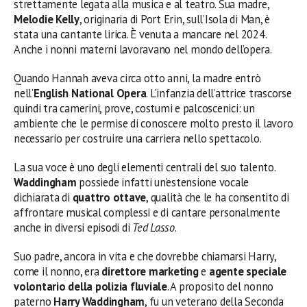
strettamente legata alla musica e al teatro. Sua madre,
Melodie Kelly
, originaria di Port Erin, sull’Isola di Man, è
stata una cantante lirica. È venuta a mancare nel 2024.
Anche i nonni materni lavoravano nel mondo dell’opera.
Quando Hannah aveva circa otto anni, la madre entrò
nell’
English National Opera
. L’infanzia dell’attrice trascorse
quindi tra camerini, prove, costumi e palcoscenici: un
ambiente che le permise di conoscere molto presto il lavoro
necessario per costruire una carriera nello spettacolo.
La sua voce è uno degli elementi centrali del suo talento.
Waddingham
possiede infatti un’estensione vocale
dichiarata di
quattro ottave
, qualità che le ha consentito di
affrontare musical complessi e di cantare personalmente
anche in diversi episodi di
Ted Lasso
.
Suo padre, ancora in vita e che dovrebbe chiamarsi Harry,
come il nonno, era
direttore marketing
e
agente speciale
volontario della polizia fluviale
. A proposito del nonno
paterno
Harry Waddingham
, fu un veterano della Seconda