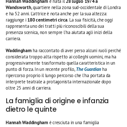
Hannah Waddingham
è nata il
28 luglio 1974 a
Wandsworth
, quartiere nella zona sud-occidentale di Londra
e ha 52 anni. L’attrice è nota anche per la sua altezza:
raggiunge i
180 centimetri circa
. La sua fisicità, che oggi
rappresenta uno dei tratti più riconoscibili della sua
presenza scenica, non sempre l’ha aiutata agli inizi della
carriera.
Waddingham
ha raccontato di aver perso alcuni ruoli perché
considerata troppo alta rispetto ai colleghi uomini, ma ha
progressivamente trasformato quella caratteristica in un
punto di forza. In un recente profilo,
The Guardian
ha
ripercorso proprio il lungo percorso che l’ha portata da
interprete teatrale a protagonista internazionale dopo
oltre 25 anni di carriera.
La famiglia di origine e infanzia
dietro le quinte
Hannah Waddingham
è cresciuta in una famiglia