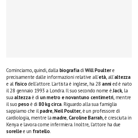
Cominciamo, quindi, dalla
biografia
di
Will Poulter
e
precisamente dalle informazioni relative all’
età
, all’
altezza
e al
fisico
dell’attore. L’artista è inglese, ha 28
anni
ed è nato
il 28 gennaio 1993 a Londra. Il suo secondo nome è
Jack
, la
sua
altezza
è di
un metro e novantuno centimetri
, mentre
il suo
peso
è di
80 kg circa
. Riguardo alla sua famiglia
sappiamo che il
padre
,
Neil Poulter
, è un professore di
cardiologia, mentre la
madre
,
Caroline Barrah
, è cresciuta in
Kenya e lavora come infermiera. Inoltre, l’attore ha due
sorelle
e un
fratello
.