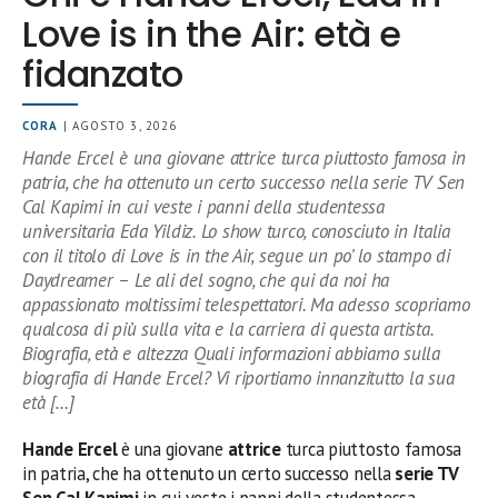
Love is in the Air: età e
fidanzato
CORA
| AGOSTO 3, 2026
Hande Ercel è una giovane attrice turca piuttosto famosa in
patria, che ha ottenuto un certo successo nella serie TV Sen
Cal Kapimi in cui veste i panni della studentessa
universitaria Eda Yildiz. Lo show turco, conosciuto in Italia
con il titolo di Love is in the Air, segue un po’ lo stampo di
Daydreamer – Le ali del sogno, che qui da noi ha
appassionato moltissimi telespettatori. Ma adesso scopriamo
qualcosa di più sulla vita e la carriera di questa artista.
Biografia, età e altezza Quali informazioni abbiamo sulla
biografia di Hande Ercel? Vi riportiamo innanzitutto la sua
età […]
Hande Ercel
è una giovane
attrice
turca piuttosto famosa
in patria, che ha ottenuto un certo successo nella
serie TV
Sen Cal Kapimi
in cui veste i panni della studentessa