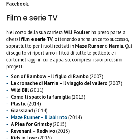
Facebook
.
Film e serie TV
Nel corso della sua carriera
Will Poulter
ha preso parte a
diversi
film
e serie TV
, ottenendo anche un certo successo,
soprattutto per i ruoli recitati in
Maze Runner
o
Narnia
. Qui
di seguito vi riportiamo i titoli di tutte le pellicole e i
cortometraggi in cui è apparso, compresi i suoi prossimi
progetti.
Son of Rambow – Il figlio di Rambo
(2007)
Le cronache di Narnia – Il viaggio del veliero
(2007)
Wild Bill
(2011)
Come ti spaccio la famiglia
(2013)
Plastic
(2014)
Glassland
(2014)
Maze Runner – Il labirinto
(2014)
A Plea for Grimsby
(2015)
Revenant – Redivivo
(2015)
Kids in Love
(2016)