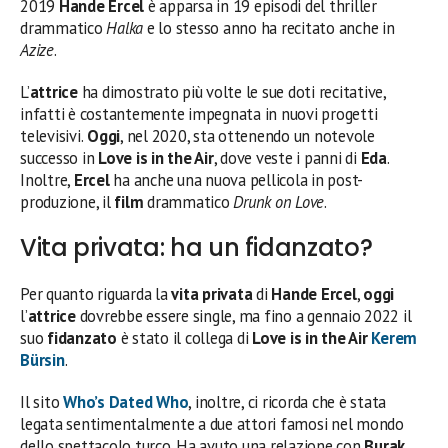
2019
Hande Ercel
è apparsa in 19 episodi del thriller
drammatico
Halka
e lo stesso anno ha recitato anche in
Azize
.
L’
attrice
ha dimostrato più volte le sue doti recitative,
infatti è costantemente impegnata in nuovi progetti
televisivi.
Oggi
, nel 2020, sta ottenendo un notevole
successo in
Love is in the Air
, dove veste i panni di
Eda
.
Inoltre,
Ercel
ha anche una nuova pellicola in post-
produzione, il
film
drammatico
Drunk on Love
.
Vita privata: ha un fidanzato?
Per quanto riguarda la
vita privata
di
Hande Ercel
,
oggi
l’
attrice
dovrebbe essere single, ma fino a gennaio 2022 il
suo
fidanzato
è stato il collega di
Love is in the Air
Kerem
Bürsin
.
Il sito
Who’s Dated Who
, inoltre, ci ricorda che è stata
legata sentimentalmente a due attori famosi nel mondo
dello spettacolo turco. Ha avuto una relazione con
Burak