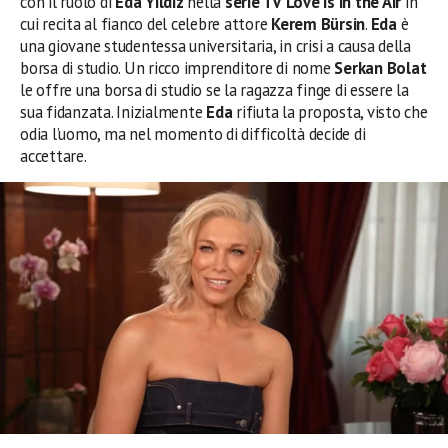
con il ruolo di
Eda Yildiz
nella
serie TV Love is in the Air
in
cui recita al fianco del celebre attore
Kerem Bürsin
.
Eda
è
una giovane studentessa universitaria, in crisi a causa della
borsa di studio. Un ricco imprenditore di nome
Serkan Bolat
le offre una borsa di studio se la ragazza finge di essere la
sua fidanzata. Inizialmente
Eda
rifiuta la proposta, visto che
odia l’uomo, ma nel momento di difficoltà decide di
accettare.