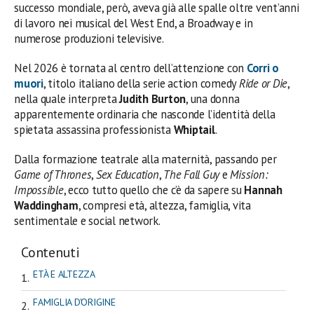
successo mondiale, però, aveva già alle spalle oltre vent’anni
di lavoro nei musical del West End, a Broadway e in
numerose produzioni televisive.
Nel 2026 è tornata al centro dell’attenzione con
Corri o
muori
, titolo italiano della serie action comedy
Ride or Die
,
nella quale interpreta
Judith Burton
, una donna
apparentemente ordinaria che nasconde l’identità della
spietata assassina professionista
Whiptail
.
Dalla formazione teatrale alla maternità, passando per
Game of Thrones
,
Sex Education
,
The Fall Guy
e
Mission:
Impossible
, ecco tutto quello che c’è da sapere su
Hannah
Waddingham
, compresi età, altezza, famiglia, vita
sentimentale e social network.
Contenuti
ETÀ E ALTEZZA
FAMIGLIA D'ORIGINE