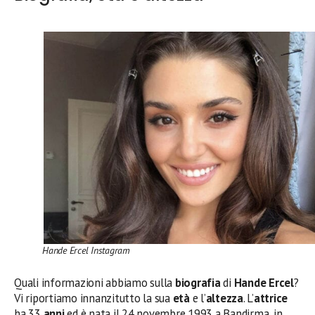
Hande Ercel Instagram
Quali informazioni abbiamo sulla
biografia
di
Hande Ercel
?
Vi riportiamo innanzitutto la sua
età
e l’
altezza
. L’
attrice
ha 33
anni
ed è nata il 24 novembre 1993 a Bandirma, in