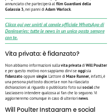
annunciato che parteciperà al
film Guardiani della
Galassia 3
, nei panni di
Adam Warlock
.
Clicca qui per unirti al canale ufficiale WhatsApp di
Daninseries: tutte le news in un unico posto sempre
con te.
Vita privata: è fidanzato?
Non abbiamo informazioni sulla
vita privata
di
Will Poulter
e per questo motivo non sappiamo dirvi se
oggi
sia
fidanzato
oppure
single
. L’attore di
Maze Runner
, infatti, è
una persona piuttosto discreta e non ha rilasciato
dichiarazioni al riguardo o pubblicato foto sui
social
che
lasciassero intendere qualcosa ai fan che lo seguono. Vi
aggiorneremo comunque in caso di ulteriori
news
.
Will Poulter Instagram e social