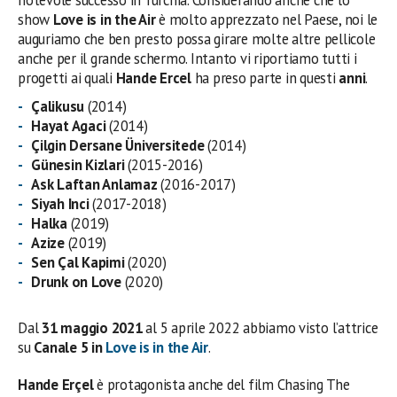
notevole successo in Turchia. Considerando anche che lo
show
Love is in the Air
è molto apprezzato nel Paese, noi le
auguriamo che ben presto possa girare molte altre pellicole
anche per il grande schermo. Intanto vi riportiamo tutti i
progetti ai quali
Hande Ercel
ha preso parte in questi
anni
.
Çalikusu
(2014)
Hayat Agaci
(2014)
Çilgin Dersane Üniversitede
(2014)
Günesin Kizlari
(2015-2016)
Ask Laftan Anlamaz
(2016-2017)
Siyah Inci
(2017-2018)
Halka
(2019)
Azize
(2019)
Sen Çal Kapimi
(2020)
Drunk on Love
(2020)
Dal
31 maggio 2021
al 5 aprile 2022 abbiamo visto l’attrice
su
Canale 5 in
Love is in the Air
.
Hande Erçel
è protagonista anche del film Chasing The