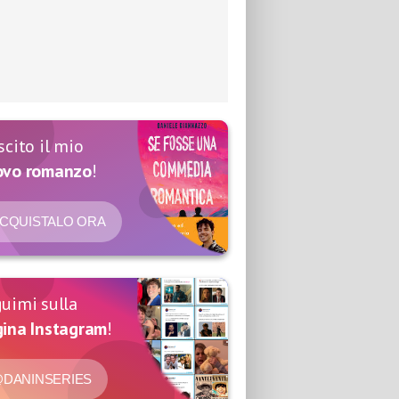
scito il mio
ovo romanzo
!
CQUISTALO ORA
uimi sulla
ina Instagram
!
DANINSERIES