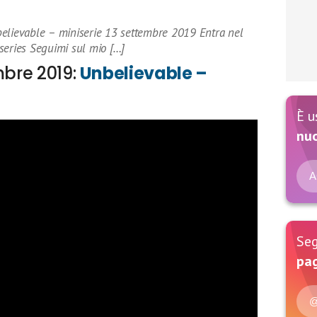
believable – miniserie 13 settembre 2019 Entra nel
series Seguimi sul mio […]
mbre 2019:
Unbelievable –
È u
nu
A
Seg
pag
@