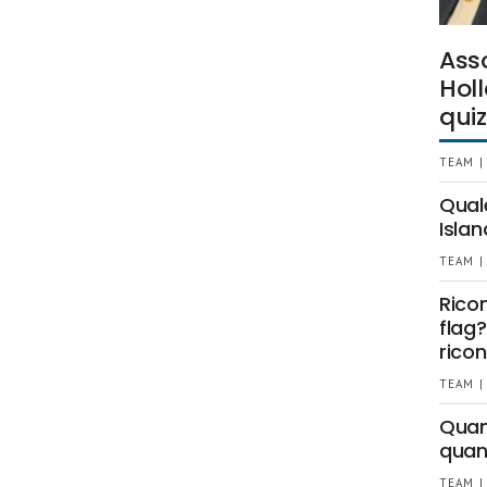
Ass
Holl
quiz
TEAM |
Qual
Islan
TEAM |
Rico
flag?
ricon
TEAM |
Quant
quan
TEAM |