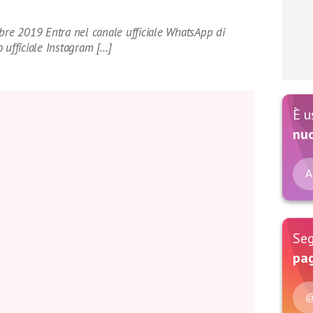
mbre 2019 Entra nel canale ufficiale WhatsApp di
 ufficiale Instagram […]
È u
nu
A
Seg
pag
@