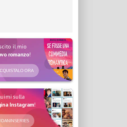
scito il mio
ovo romanzo
!
CQUISTALO ORA
uimi sulla
ina Instagram
!
DANINSERIES