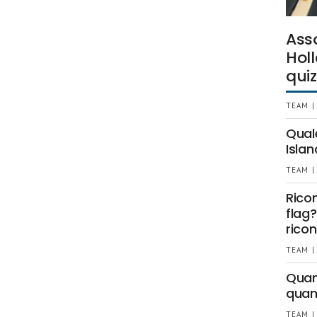
Ass
Holl
quiz
TEAM |
Qual
Islan
TEAM |
Rico
flag?
ricon
TEAM |
Quant
quan
TEAM |