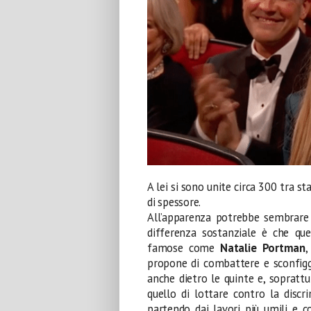
A lei si sono unite circa 300 tra s
di spessore.
All’apparenza potrebbe sembrare
differenza sostanziale è che qu
famose come
Natalie Portman
propone di combattere e sconfigge
anche dietro le quinte e, sopratt
quello di lottare contro la discr
partendo dai lavori più umili e 