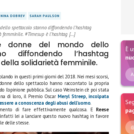
NINA DOBREV
SARAH PAULSON
ello spettacolo stanno diffondendo l’hashtag
tà femminile. #Timesup è l’hashtag […]
e donne del mondo dello
È u
no diffondendo l’hashtag
nu
della solidarietà femminile.
A
lando in questi primi giorni del 2018. Nei mesi scorsi,
donne dello spettacolo hanno raccontato la propria
do l’opinione pubblica. Sul caso Weinstein c’è poi stata
una di loro, il Premio Oscar
Meryl Streep, incolpata
Seg
ssere a conoscenza degli abusi dell’uomo
.
omento di fare effettivamente qualcosa. E
Reese
pag
 infatti lei a lanciare questo nuovo hashtag in favore
le delle stesse.
@