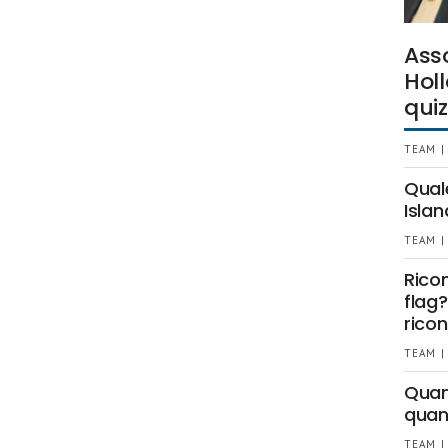
Ass
Holl
quiz
TEAM |
Qual
Islan
TEAM |
Rico
flag?
ricon
TEAM |
Quant
quan
TEAM |