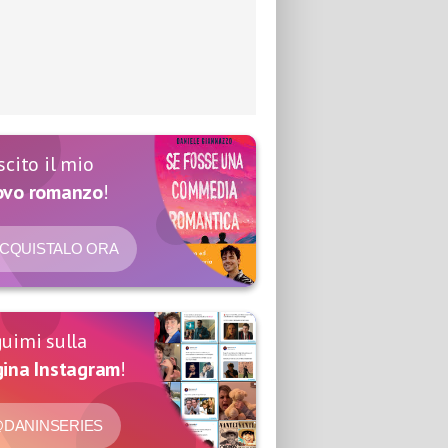
scito il mio
ovo romanzo
!
CQUISTALO ORA
uimi sulla
ina Instagram
!
DANINSERIES