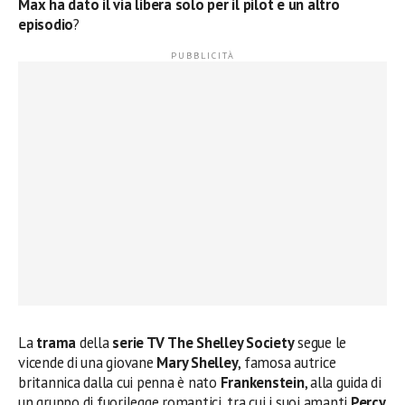
Max ha dato il via libera solo per il pilot e un altro
episodio
?
La
trama
della
serie TV
The Shelley Society
segue le
vicende di una giovane
Mary Shelley
, famosa autrice
britannica dalla cui penna è nato
Frankenstein
, alla guida di
un gruppo di fuorilegge romantici, tra cui i suoi amanti
Percy