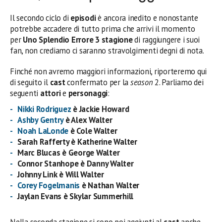
Il secondo ciclo di
episodi
è ancora inedito e nonostante
potrebbe accadere di tutto prima che arrivi il momento
per
Uno Splendio Errore 3 stagione
di raggiungere i suoi
fan, non crediamo ci saranno stravolgimenti degni di nota.
Finché non avremo maggiori informazioni, riporteremo qui
di seguito il
cast
confermato per la
season
2. Parliamo dei
seguenti
attori
e
personaggi
:
Nikki Rodriguez
è Jackie Howard
Ashby Gentry
è Alex Walter
Noah LaLonde
è Cole Walter
Sarah Rafferty è Katherine Walter
Marc Blucas è George Walter
Connor Stanhope è Danny Walter
Johnny Link è Will Walter
Corey Fogelmanis
è Nathan Walter
Jaylan Evans è Skylar Summerhill
Nella seconda stagione si sono poi aggiunti al
cast
anche