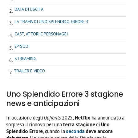
DATA DI USCITA
LA TRAMA DI UNO SPLENDIDO ERRORE 3
CAST, ATTORI E PERSONAGGI
EPISODI
STREAMING
TRAILER E VIDEO
Uno Splendido Errore 3 stagione
news e anticipazioni
In occasione degli
Upfronts
2025,
Netflix
ha annunciato a
sorpresa il rinnovo per una
terza stagione
di
Uno
Splendido Errore
, quando la
seconda
deve ancora
debuttare
. Un segnale chiaro della fiducia che la