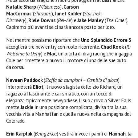
Natalie Sharp
(
Wilderness
),
Carson
MacCormac
(
Shazam!
),
Janet Kidder
(
Star Trek:
Discovery
),
Riele Downs
(
Bel-Air
) e
Jake Manley
(
The Order
).
Capiremo più avanti se ci sarà ancora posto per loro.
Nel mentre possiamo riportare che
Uno Splendido Errore 3
accoglierà tre new entry con ruolo ricorrente.
Chad Rook
(
It:
Welcome to Derry
) è
Mac
, un pilota di drag racing che ingaggia
Cole per rimettere a nuovo il motore di una delle sue auto
da corsa.
Naveen Paddock
(
Stoffa da campioni – Cambio di gioco
)
interpreterà
Eliot
, il nuovo stagista dello zio Richard, un
ragazzo affascinante e carismatico, con un tocco di
eleganza tipicamente newyorkese. Il suo arrivo a Silver Falls
mette
Jackie
in una posizione complicata, divisa tra la sua
vecchia vita a Manhattan e quella nuova nella campagna del
Colorado.
Erin Karpluk
(
Being Erica
) vestirà invece i panni di
Hannah
, la