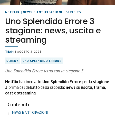
NETFLIX
|
NEWS E ANTICIPAZIONI
|
SERIE TV
Uno Splendido Errore 3
stagione: news, uscita e
streaming
TEAM
| AGOSTO 5, 2026
SCHEDA
UNO SPLENDIDO ERRORE
Uno Splendido Errore torna con la stagione 3
Netflix
ha rinnovato
Uno Splendido Errore
per la
stagione
3
prima del debutto della seconda:
news
su
uscita
,
trama
,
cast
e
streaming
.
Contenuti
NEWS E ANTICIPAZIONI