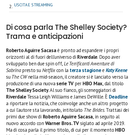
USCITA E STREAMING
Di cosa parla The Shelley Society?
Trama e anticipazioni
Roberto Aguirre Sacasa
è pronto ad espandere i propri
orizzonti al di fuori dell’universo di
Riverdale
. Dopo aver
sviluppato ben due spin off,
Le Terrificanti Avventure di
Sabrina
presto su
Netflix
con la
terza stagione
e
Katy Keene
su
The CW
nella mid-season, il creatore si è lanciato verso la
produzione di una nuova
serie TV
per
HBO Max
, dal titolo
The Shelley Society
. Al suo fianco, gli sceneggiatori di
Riverdale
Tessa Leigh Williams e James DeWille. È
Deadline
a riportare la notizia, che coinvolge anche un altro progetto
a cui l’autore sta lavorando, intitolato
The Brides
. Trattasi dei
primi due show di
Roberto Aguirre Sacasa
, in seguito al
nuovo accordo con
Warner Bros. TV
siglato ad aprile 2019.
Ma di cosa parla il primo titolo, di cui per il momento
HBO