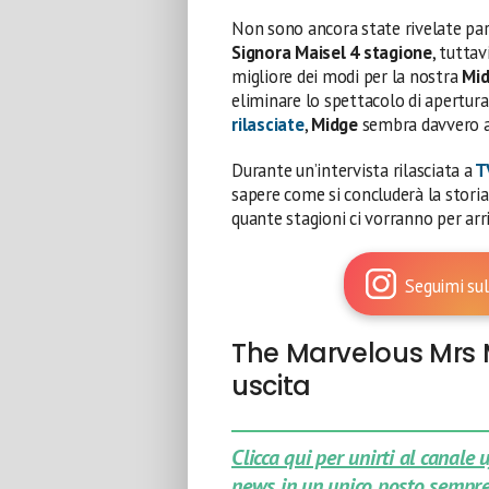
Non sono ancora state rivelate par
Signora Maisel 4 stagione
, tutta
migliore dei modi per la nostra
Mi
eliminare lo spettacolo di apertura
rilasciate
,
Midge
sembra davvero av
Durante un’intervista rilasciata a
T
sapere come si concluderà la storia
quante stagioni ci vorranno per ar
Seguimi sul
The Marvelous Mrs M
uscita
Clicca qui per unirti al canale
news in un unico posto sempre