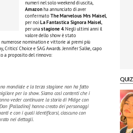
numeri nel solo weekend di uscita,
Amazon
ha annunciato di aver
confermato
The Marvelous Mrs Maisel
,
per noi
La Fantastica Signora Maisel
,
per una
stagione 4
. Negli ultimi anni il
valore dello show è stato
 numerose nomination e vittorie ai premi più
 Critics’ Choice e SAG Awards. Jennifer Salke, capo
ato a proposito del rinnovo:
QUIZ
no mondiale e la terza stagione non ha fatto
migliore per lo show. Siamo così contenti che i
ranno veder continuare la storia di Midge con
 Dan [Palladino] hanno creato dei personaggi
anti e con i quali identificarsi, ciascuno con
urato nei dettagli.