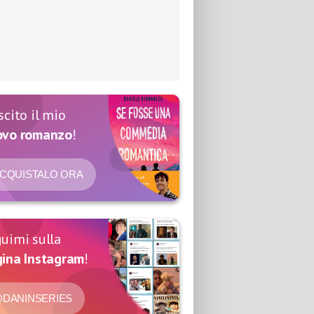
scito il mio
ovo romanzo
!
CQUISTALO ORA
uimi sulla
ina Instagram
!
DANINSERIES