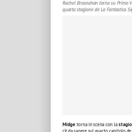
Rachel Brosnahan torna su Prime V
quarta stagione de La Fantastica S
Midge
torna in scena con la
stagio
c’è da sapere sul quarto capitolo d