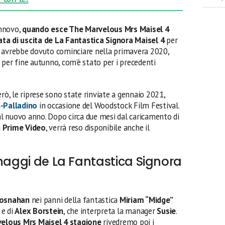
innovo,
quando esce The Marvelous Mrs Maisel 4
ata di uscita de La Fantastica Signora Maisel 4
per
e avrebbe dovuto cominciare nella primavera 2020,
per fine autunno, com’è stato per i precedenti
erò, le riprese sono state rinviate a gennaio 2021,
-Palladino
in occasione del Woodstock Film Festival.
 al nuovo anno. Dopo circa due mesi dal caricamento di
u
Prime Video
, verrà reso disponibile anche il
onaggi de La Fantastica Signora
rosnahan
nei panni della fantastica
Miriam “Midge”
e di
Alex Borstein
, che interpreta la manager
Susie
.
elous Mrs Maisel 4 stagione
rivedremo poi i