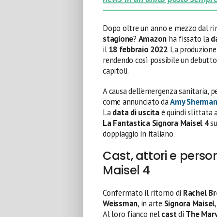
Dopo oltre un anno e mezzo dal r
stagione
?
Amazon
ha fissato la
d
il
18 febbraio 2022
. La produzion
rendendo così possibile un debutto 
capitoli.
A causa dell’emergenza sanitaria, p
come annunciato da
Amy Sherman
La
data di uscita
è quindi slittata
La Fantastica Signora Maisel 4
s
doppiaggio in italiano.
Cast, attori e pers
Maisel 4
Confermato il ritorno di
Rachel B
Weissman
, in arte
Signora Maisel
,
Al loro fianco nel
cast
di
The Marv