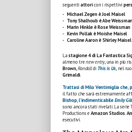
seguenti
attori
con i rispettivi
per
Michael Zegen è Joel Maisel
Tony Shalhoub è Abe Weissma
Marin Hinkle è Rose Weissman
Kevin Pollak è Moishe Maisel
Caroline Aaron è Shirley Maisel
La
stagione 4 di La Fantastica S
almeno tre
new entry
, una in più r
Brown
,
Randall
di
This is Us
, nel ru
Grimaldi
.
Trattasi di
Milo Ventimiglia
che, 
il fatto che sarà estremamente aff
Bishop
, l’indimenticabile
Emily Gi
sono ancora stati rivelati. La ser
Productions e
Amazon Studios
.
Am
esecutivi.