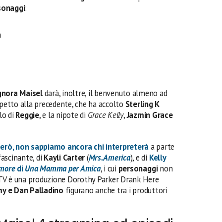
sonaggi
:
n
ignora Maisel
darà, inoltre, il benvenuto almeno ad
ispetto alla precedente, che ha accolto
Sterling K
olo di
Reggie
, e la nipote di
Grace Kelly
,
Jazmin Grace
però, non sappiamo ancora chi interpreterà
a parte
ascinante, di
Kayli Carter
(
Mrs. America
), e di
Kelly
lmore
di
Una Mamma per Amica
, i cui
personaggi
non
ie TV è una produzione Dorothy Parker Drank Here
y e Dan Palladino
figurano anche tra i produttori