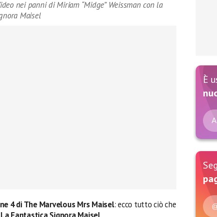
ideo nei panni di Miriam “Midge” Weissman con la
ignora Maisel
È u
nu
A
Seg
pag
ne 4 di The Marvelous Mrs Maisel
: ecco tutto ciò che
@
e
La Fantastica Signora Maisel
.