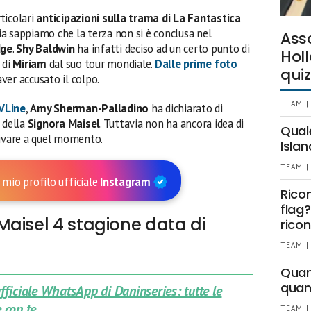
ticolari
anticipazioni sulla trama di La Fantastica
via sappiamo che la terza non si è conclusa nel
Ass
dge
.
Shy Baldwin
ha infatti deciso ad un certo punto di
Holl
 di
Miriam
dal suo tour mondiale.
Dalle prime foto
quiz
er accusato il colpo.
TEAM |
VLine
,
Amy Sherman-Palladino
ha dichiarato di
 della
Signora Maisel
. Tuttavia non ha ancora idea di
Qual
rivare a quel momento.
Islan
TEAM |
 mio profilo ufficiale
Instagram
Rico
flag?
aisel 4 stagione data di
ricon
TEAM |
Quant
quan
 ufficiale WhatsApp di Daninseries: tutte le
 con te.
TEAM |