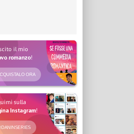
scito il mio
ovo romanzo
!
CQUISTALO ORA
uimi sulla
ina Instagram
!
DANINSERIES