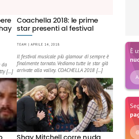
pere
Coachella 2018: le prime
Shay
star presenti al festival
TEAM | APRILE 14, 2018
È u
Il festival musicale più glamour di sempre è
nu
finalmente tornato. Vediamo tutte le star già
è da
arrivate alla valley. COACHELLA 2018 […]
tty […]
A
Seg
pag
@
o
Shay Mitchell corre nuda