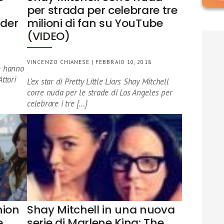
per strada per celebrare tre
lder
milioni di fan su YouTube
(VIDEO)
VINCENZO CHIANESE | FEBBRAIO 10, 2018
he hanno
Attori
L’ex star di Pretty Little Liars Shay Mitchell
corre nuda per le strade di Los Angeles per
celebrare i tre […]
union
Shay Mitchell in una nuova
e
serie di Marlene King: The