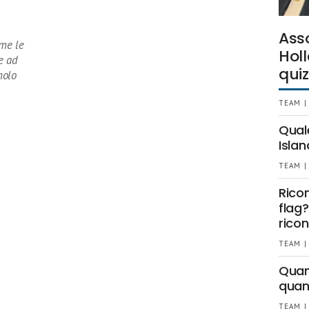
Ass
me le
Holl
e ad
quiz
molo
TEAM |
Qual
Islan
TEAM |
Rico
flag?
ricon
TEAM |
Quant
quan
TEAM |