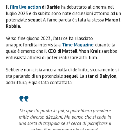
Il
film live action
di Barbie
ha debuttato al cinema nel
luglio 2023 e da subito sono nate discussioni attorno ad un
potenziale
sequel
. A farne parola è stata la stessa
Margot
Robbie
.
Verso fine giugno 2023, l’attrice ha rilasciato
un’approfondita intervista a
Time Magazine
, durante la
quale è emerso che il
CEO di Mattell Ynon Kreiz
sarebbe
entusiasta all’idea di poter realizzare altri film.
Sebbene non ci sia ancora nulla di definito, sicuramente si
sta parlando di un potenziale
sequel
. La
star di Babylon
,
addirittura, è già stata contattata:
Da questo punto in poi, si potrebbero prendere
mille diverse direzioni. Ma penso che si cada in
una sorta di trappola se si cerca di pianificare il
primo film pensando già ai sequel.