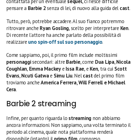
contattata per un eventuale
sequel
, ci riesce difficile
pensare a
Barbie 2
senza di lei, di nuovo alla guida del
cast
.
Tutto, però, potrebbe accadere. Al suo fianco potremmo
ritrovare anche
Ryan Gosling
, scelto per interpretare
Ken
.
Di recente l’attore ha anche parlato della possibilità di
realizzare
uno spin-off sul suo personaggio
.
Come sappiamo, poi, il primo film include moltissimi
personaggi
secondari: altre
Barbie
, come
Dua Lipa
,
Nicola
Coughlan
,
Emma
Mackey
e
Issa Rae
, e
Ken
, tra cui
Scott
Evans
,
Ncuti Gatwa
e
Simu Liu
. Nel
cast
del primo film
troviamo anche
America Ferrera, Will Ferrell e Michael
Cera
.
Barbie 2 streaming
Infine, per quanto riguarda lo
streaming
non abbiamo
ancora informazioni. Non sappiamo, una volta terminato il
periodo al cinema, quale nota piattaforma renderà
disponibile (intanto) il
primo film
, compreso