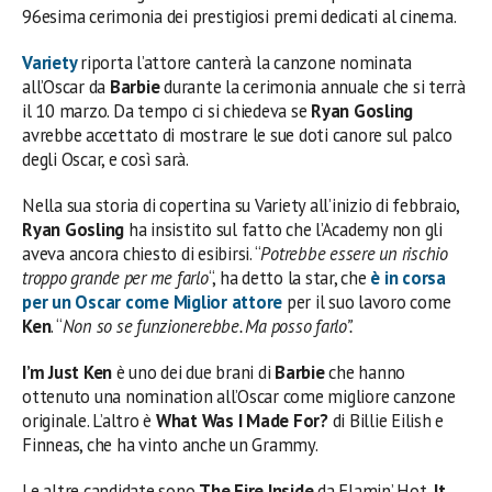
96esima cerimonia dei prestigiosi premi dedicati al cinema.
Variety
riporta l’attore canterà la canzone nominata
all’Oscar da
Barbie
durante la cerimonia annuale che si terrà
il 10 marzo. Da tempo ci si chiedeva se
Ryan Gosling
avrebbe accettato di mostrare le sue doti canore sul palco
degli Oscar, e così sarà.
Nella sua storia di copertina su Variety all’inizio di febbraio,
Ryan Gosling
ha insistito sul fatto che l’Academy non gli
aveva ancora chiesto di esibirsi. “
Potrebbe essere un rischio
troppo grande per me farlo
“, ha detto la star, che
è in corsa
per un Oscar come Miglior attore
per il suo lavoro come
Ken
. “
Non so se funzionerebbe. Ma posso farlo”.
I’m Just Ken
è uno dei due brani di
Barbie
che hanno
ottenuto una nomination all’Oscar come migliore canzone
originale. L’altro è
What Was I Made For?
di Billie Eilish e
Finneas, che ha vinto anche un Grammy.
Le altre candidate sono
The Fire Inside
da Flamin’ Hot,
It