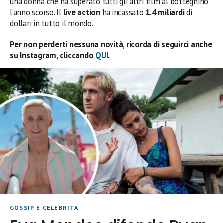
una donna che ha superato tutti gli altri film al botteghino
l’anno scorso. Il
live action
ha incassato
1.4 miliardi
di
dollari in tutto il mondo.
Per non perderti nessuna novità, ricorda di seguirci anche
su Instagram, cliccando
QUI
.
GOSSIP E CELEBRITÀ