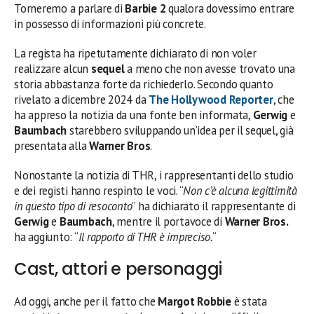
Torneremo a parlare di
Barbie 2
qualora dovessimo entrare
in possesso di informazioni più concrete.
La regista ha ripetutamente dichiarato di non voler
realizzare alcun
sequel
a meno che non avesse trovato una
storia abbastanza forte da richiederlo. Secondo quanto
rivelato a dicembre 2024 da
The Hollywood Reporter
, che
ha appreso la notizia da una fonte ben informata,
Gerwig
e
Baumbach
starebbero sviluppando un’idea per il sequel, già
presentata alla
Warner Bros
.
Nonostante la notizia di THR, i rappresentanti dello studio
e dei registi hanno respinto le voci. “
Non c’è alcuna legittimità
in questo tipo di resoconto
” ha dichiarato il rappresentante di
Gerwig
e
Baumbach
, mentre il portavoce di
Warner Bros.
ha aggiunto: “
Il rapporto di THR è impreciso.
“
Cast, attori e personaggi
Ad oggi, anche per il fatto che
Margot Robbie
è stata