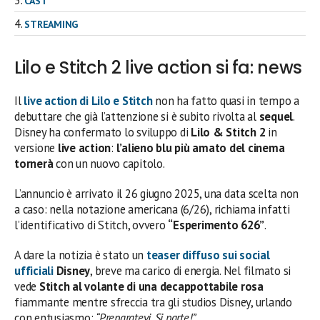
CAST
STREAMING
Lilo e Stitch 2 live action si fa: news
Il
live action di Lilo e Stitch
non ha fatto quasi in tempo a
debuttare che già l’attenzione si è subito rivolta al
sequel
.
Disney ha confermato lo sviluppo di
Lilo & Stitch 2
in
versione
live action
:
l’alieno blu più amato del cinema
tornerà
con un nuovo capitolo.
L’annuncio è arrivato il 26 giugno 2025, una data scelta non
a caso: nella notazione americana (6/26), richiama infatti
l’identificativo di Stitch, ovvero
“Esperimento 626”
.
A dare la notizia è stato un
teaser diffuso sui social
ufficiali
Disney
, breve ma carico di energia. Nel filmato si
vede
Stitch al volante di una decappottabile rosa
fiammante mentre sfreccia tra gli studios Disney, urlando
con entusiasmo:
“Preparatevi. Si parte!”