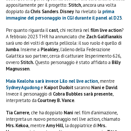
appositamente per il progetto:
Stitch
, ancora una volta
doppiato da
Chris Sanders
.
Disney
ha rivelato la
prima
immagine del personaggio in CGI durante il panel al D23
.
Per quanto riguarda il
cast
, chi reciterà nel
film live action
?
A febbraio 2023 THR ha annunciato che
Zach Galifianakis
sarà uno dei volti di questa pellicola: il suo ruolo è quello di
Jumba
. Insieme a
Pleakley
, l’alieno della Federazione
Galattica suo partner, cerca di catturare l’esperimento 626,
ovvero
Stitch.
Questo personaggio è stato affidato a
Billy
Magnussen
.
Maia Kealoha
sarà invece
Lilo
nel live action
, mentre
Sydney Agudong
e
Kaipot
Dudoit
saranno
Nani e David
.
Invece il personaggio di
Cobra Bubbles sarà presente
,
interpretato da
Courtney B. Vance
.
Tia Carrere
, che ha doppiato
Nani
nel film d’animazione,
interpreta un nuovo personaggio nel live action, chiamato
Mrs. Kekoa
, mentre
Amy Hill
, la doppiatrice di
Mrs.