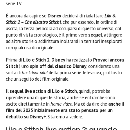
serie TV.
È ancora da capire se
Disney
deciderà di riadattare
Lilo &
Stitch 2 – Che disastro Stitch!
, che pur essendo, in ordine di
uscita, la terza pellicola ad occuparsi di questo universo, dal
punto di vista cronologico, è il primo vero
sequel
, attingere
ad altre storie o addirittura inoltrarsi in territori inesplorati
con qualcosa di originale.
Prima di
Lilo e Stich 2
,
Disney
ha realizzato
Provaci ancora
Stitch!
, uno
spin off del classico Disney
, considerato una
sorta di
backdoor pilot
della prima serie televisiva, piuttosto
che un seguito del film originale.
Il
sequel live action di Lilo e Stitch
, quindi, potrebbe
riprendere una di queste storia, anche se entrambe sono
uscite direttamente in
home video
. Ma c’è da dire che
anche il
film del 2025 inizialmente era stato pensato per un
debutto su Disney+
. Staremo a vedere.
Lilo e Stitch live action 2: quando