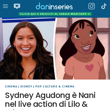
CLICCA QUI E UNISCITI AL CANALE WHATSAPP
✔
CINEMA
|
DISNEY
|
POP CULTURE & CINEMA
Sydney Agudong è Nani
nel live action di Lilo &