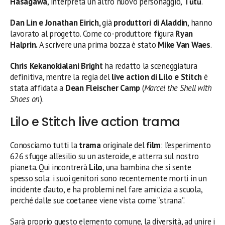
Hasagawa
, interpreta un altro nuovo personaggio,
Tūtū
.
Dan Lin e Jonathan Eirich,
già
produttori di Aladdin
, hanno
lavorato al progetto. Come co-produttore figura
Ryan
Halprin.
A scrivere una prima bozza è stato
Mike Van Waes
.
Chris Kekanokialani Bright
ha redatto la sceneggiatura
definitiva, mentre la regia del
live action di Lilo e Stitch
è
stata affidata a
Dean Fleischer Camp
(
Marcel the Shell with
Shoes on
).
Lilo e Stitch live action trama
Conosciamo tutti la
trama
originale del
film
: l’esperimento
626 sfugge all’esilio su un asteroide, e atterra sul nostro
pianeta. Qui incontrerà
Lilo
, una bambina che si sente
spesso sola: i suoi genitori sono recentemente morti in un
incidente d’auto, e ha problemi nel fare amicizia a scuola,
perché dalle sue coetanee viene vista come “strana”.
Sarà proprio questo elemento comune, la diversità, ad unire i