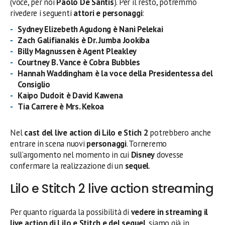
(voce, per noi
Paolo De Santis
). Per il resto, potremmo
rivedere i seguenti
attori e personaggi
:
Sydney Elizebeth Agudong è Nani Pelekai
Zach Galifianakis è Dr. Jumba Jookiba
Billy Magnussen è Agent Pleakley
Courtney B. Vance è Cobra Bubbles
Hannah Waddingham è la voce della Presidentessa del
Consiglio
Kaipo Dudoit è David Kawena
Tia Carrere è Mrs. Kekoa
Nel
cast del live action di Lilo e Stich 2
potrebbero anche
entrare in scena nuovi
personaggi
. Torneremo
sull’argomento nel momento in cui
Disney
dovesse
confermare la realizzazione di un
sequel
.
Lilo e Stitch 2 live action streaming
Per quanto riguarda la possibilità di
vedere in streaming il
live action di Lilo e Stitch e del sequel
, siamo già in