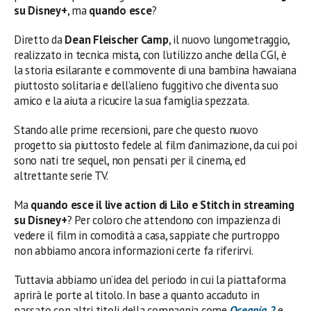
su Disney+
, ma
quando
esce
?
Diretto da
Dean Fleischer Camp
, il nuovo lungometraggio,
realizzato
in tecnica mista, con l’utilizzo anche della CGI, è
la storia esilarante e commovente di una bambina hawaiana
piuttosto solitaria e dell’alieno fuggitivo che diventa suo
amico e la aiuta a ricucire la sua famiglia spezzata.
Stando alle prime recensioni, pare che questo nuovo
progetto sia piuttosto fedele al film d’animazione, da cui poi
sono nati tre sequel, non pensati per il cinema, ed
altrettante serie TV.
Ma
quando esce il live action di Lilo e Stitch in streaming
su Disney+
? Per coloro che attendono con impazienza di
vedere il film in comodità a casa, sappiate che purtroppo
non abbiamo ancora informazioni certe fa riferirvi.
Tuttavia abbiamo un’idea del periodo in cui la piattaforma
aprirà le porte al titolo. In base a quanto accaduto in
passato con altri titoli della compagnia come
Oceania 2
e