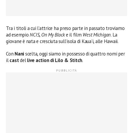
Tra i titoli a cui l’attrice ha preso parte in passato troviamo
ad esempio
NCIS
,
On My Block
e il film
West Michigan
. La
giovane è nata e cresciuta sull’isola di Kaua’i, alle Hawaii.
Con
Nani
scelta, oggi siamo in possesso di quattro nomi per
il
cast
del
live action di Lilo & Stitch
.