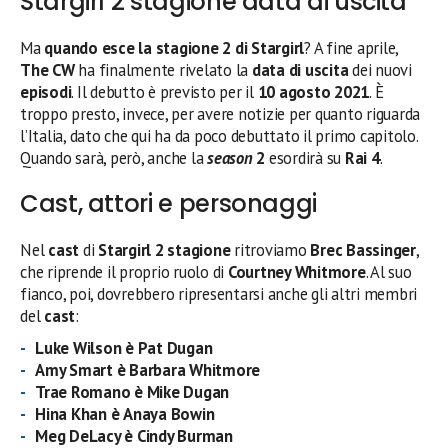
Stargirl 2 stagione data di uscita
Ma
quando esce la stagione 2 di Stargirl
? A fine aprile,
The CW
ha finalmente rivelato la
data di uscita
dei nuovi
episodi
. Il debutto è previsto per il
10 agosto 2021
. È
troppo presto, invece, per avere notizie per quanto riguarda
l’Italia, dato che qui ha da poco debuttato il primo capitolo.
Quando sarà, però, anche la
season
2
esordirà su
Rai 4
.
Cast, attori e personaggi
Nel
cast
di
Stargirl 2 stagione
ritroviamo
Brec Bassinger
,
che riprende il proprio ruolo di
Courtney Whitmore
. Al suo
fianco, poi, dovrebbero ripresentarsi anche gli altri membri
del
cast
:
Luke Wilson
è
Pat Dugan
Amy Smart è
Barbara Whitmore
Trae Romano è
Mike Dugan
Hina Khan è
Anaya Bowin
Meg DeLacy è
Cindy Burman