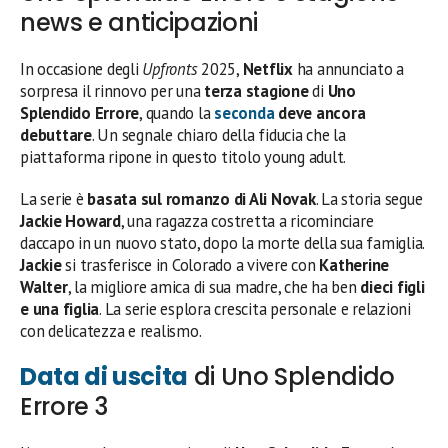
news e anticipazioni
In occasione degli
Upfronts
2025,
Netflix
ha annunciato a
sorpresa il rinnovo per una
terza stagione
di
Uno
Splendido Errore
, quando la
seconda
deve ancora
debuttare
. Un segnale chiaro della fiducia che la
piattaforma ripone in questo titolo young adult.
La serie è
basata sul romanzo di Ali Novak
. La storia segue
Jackie Howard
, una ragazza costretta a ricominciare
daccapo in un nuovo stato, dopo la morte della sua famiglia.
Jackie
si trasferisce in Colorado a vivere con
Katherine
Walter
, la migliore amica di sua madre, che ha ben
dieci figli
e una figlia
. La serie esplora crescita personale e relazioni
con delicatezza e realismo.
Data di uscita
di Uno Splendido
Errore 3