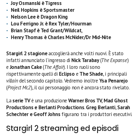
Joy Osmanski è Tigress
Neil Hopkins è
Sportsmaster
Nelson Lee è Dragon King
Lou Ferrigno Jr. è Rex Tyler/Hourman
Brian Stapf è Ted Grant/Wildcat,
Henry Thomas è Charles McNider/Dr Mid-Nite
Stargirl 2 stagione
accoglierà anche volti nuovi. È stato
infatti annunciato l’ingresso di
Nick Tarabay
(
The Expanse
)
e
Jonathan Cake
(
The Affair
). I loro ruoli sono
rispettivamente quelli di
Eclipso
e
The Shade
, i principali
villain
del secondo capitolo. Vedremo inoltre
Ysa Penarejo
(
Project Mc2
), il cui personaggio non è ancora stato rivelato.
La
serie TV
è una produzione
Warner Bros TV, Mad Ghost
Productions e Berlanti Productions
.
Greg Berlanti
,
Sarah
Schechter e Geoff Johns
figurano tra i produttori esecutivi.
Stargirl 2 streaming ed episodi