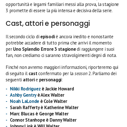
opportunità e legami familiari messi alla prova, la stagione
3 promette di essere la più intensa e decisiva della serie.
Cast, attori e personaggi
Il secondo ciclo di
episodi
è ancora inedito e nonostante
potrebbe accadere di tutto prima che arrivi il momento
per
Uno Splendio Errore 3 stagione
di raggiungere i suoi
fan, non crediamo ci saranno stravolgimenti degni di nota.
Finché non avremo maggiori informazioni, riporteremo qui
di seguito il
cast
confermato per la
season
2. Parliamo dei
seguenti
attori
e
personaggi
:
Nikki Rodriguez
è Jackie Howard
Ashby Gentry
è Alex Walter
Noah LaLonde
è Cole Walter
Sarah Rafferty è Katherine Walter
Marc Blucas è George Walter
Connor Stanhope è Danny Walter
Johnny Link è Will Walter