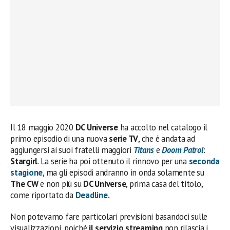
Il 18 maggio 2020
DC Universe
ha accolto nel catalogo il
primo episodio di una nuova
serie TV
, che è andata ad
aggiungersi ai suoi fratelli maggiori
Titans
e
Doom Patrol
:
Stargirl
. La serie ha poi ottenuto il rinnovo per una
seconda
stagione
, ma gli episodi andranno in onda solamente su
The CW
e non più su
DC Universe
, prima casa del titolo,
come riportato da
Deadline.
Non potevamo fare particolari previsioni basandoci sulle
visualizzazioni, poiché
il servizio streaming
non rilascia i