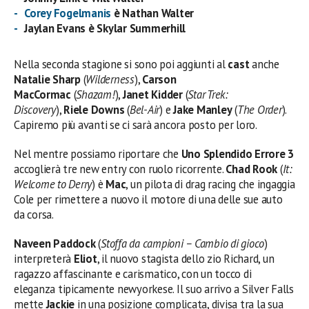
Corey Fogelmanis
è Nathan Walter
Jaylan Evans è Skylar Summerhill
Nella seconda stagione si sono poi aggiunti al
cast
anche
Natalie Sharp
(
Wilderness
),
Carson
MacCormac
(
Shazam!
),
Janet Kidder
(
Star Trek:
Discovery
),
Riele Downs
(
Bel-Air
) e
Jake Manley
(
The Order
).
Capiremo più avanti se ci sarà ancora posto per loro.
Nel mentre possiamo riportare che
Uno Splendido Errore 3
accoglierà tre new entry con ruolo ricorrente.
Chad Rook
(
It:
Welcome to Derry
) è
Mac
, un pilota di drag racing che ingaggia
Cole per rimettere a nuovo il motore di una delle sue auto
da corsa.
Naveen Paddock
(
Stoffa da campioni – Cambio di gioco
)
interpreterà
Eliot
, il nuovo stagista dello zio Richard, un
ragazzo affascinante e carismatico, con un tocco di
eleganza tipicamente newyorkese. Il suo arrivo a Silver Falls
mette
Jackie
in una posizione complicata, divisa tra la sua