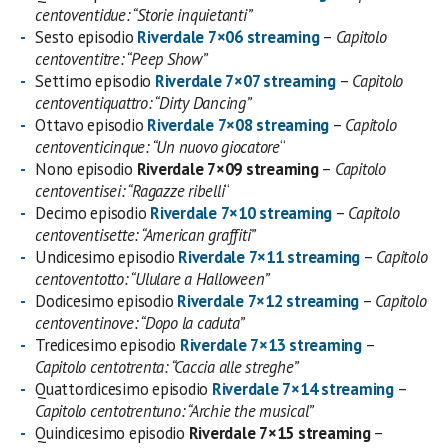
centoventidue: “Storie inquietanti”
Sesto episodio
Riverdale 7×06 streaming
–
Capitolo
centoventitre: “Peep Show”
Settimo episodio
Riverdale 7×07 streaming
–
Capitolo
centoventiquattro: “Dirty Dancing”
Ottavo episodio
Riverdale 7×08 streaming
–
Capitolo
centoventicinque: “Un nuovo giocatore
“
Nono episodio
Riverdale 7×09 streaming
–
Capitolo
centoventisei: “Ragazze ribelli
“
Decimo episodio
Riverdale 7×10 streaming
–
Capitolo
centoventisette: “American graffiti”
Undicesimo episodio
Riverdale 7×11 streaming
–
Capitolo
centoventotto: “Ululare a Halloween”
Dodicesimo episodio
Riverdale 7×12 streaming
–
Capitolo
centoventinove: “Dopo la caduta”
Tredicesimo episodio
Riverdale 7×13 streaming
–
Capitolo centotrenta: “Caccia alle streghe”
Quattordicesimo episodio
Riverdale 7×14 streaming
–
Capitolo centotrentuno: “Archie the musical”
Quindicesimo episodio
Riverdale 7×15 streaming
–