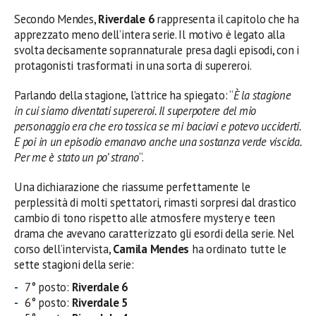
Secondo Mendes,
Riverdale 6
rappresenta il capitolo che ha
apprezzato meno dell’intera serie. Il motivo è legato alla
svolta decisamente soprannaturale presa dagli episodi, con i
protagonisti trasformati in una sorta di supereroi.
Parlando della stagione, l’attrice ha spiegato: “
È la stagione
in cui siamo diventati supereroi. Il superpotere del mio
personaggio era che ero tossica se mi baciavi e potevo ucciderti.
E poi in un episodio emanavo anche una sostanza verde viscida.
Per me è stato un po’ strano
“.
Una dichiarazione che riassume perfettamente le
perplessità di molti spettatori, rimasti sorpresi dal drastico
cambio di tono rispetto alle atmosfere mystery e teen
drama che avevano caratterizzato gli esordi della serie. Nel
corso dell’intervista,
Camila Mendes
ha ordinato tutte le
sette stagioni della serie:
7° posto:
Riverdale 6
6° posto:
Riverdale 5