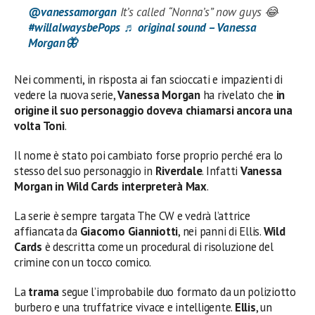
@vanessamorgan
It’s called “Nonna’s” now guys 😂
#willalwaysbePops
♬ original sound – Vanessa
Morgan🦋
Nei commenti, in risposta ai fan scioccati e impazienti di
vedere la nuova serie,
Vanessa Morgan
ha rivelato che
in
origine il suo personaggio doveva chiamarsi ancora una
volta Toni
.
Il nome è stato poi cambiato forse proprio perché era lo
stesso del suo personaggio in
Riverdale
. Infatti
Vanessa
Morgan in Wild Cards interpreterà Max
.
La serie è sempre targata The CW e vedrà l’attrice
affiancata da
Giacomo Gianniotti
, nei panni di Ellis.
Wild
Cards
è descritta come un procedural di risoluzione del
crimine con un tocco comico.
La
trama
segue l’improbabile duo formato da un poliziotto
burbero e una truffatrice vivace e intelligente.
Ellis
, un