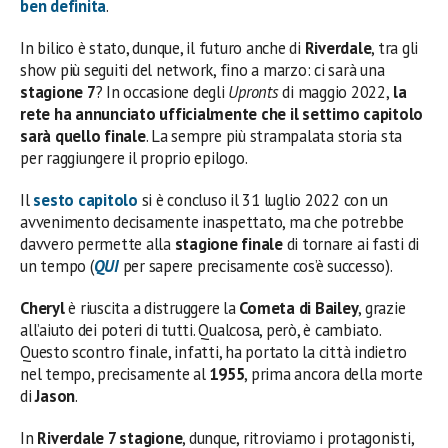
ben definita
.
In bilico è stato, dunque, il futuro anche di
Riverdale
, tra gli
show più seguiti del network, fino a marzo: ci sarà una
stagione 7
? In occasione degli
Upronts
di maggio 2022,
la
rete ha annunciato ufficialmente che il settimo capitolo
sarà quello finale
. La sempre più strampalata storia sta
per raggiungere il proprio epilogo.
Il
sesto capitolo
si è concluso il 31 luglio 2022 con un
avvenimento decisamente inaspettato, ma che potrebbe
davvero permette alla
stagione finale
di tornare ai fasti di
un tempo (
QUI
per sapere precisamente cos’è successo).
Cheryl
è riuscita a distruggere la
Cometa di Bailey
, grazie
all’aiuto dei poteri di tutti. Qualcosa, però, è cambiato.
Questo scontro finale, infatti, ha portato la città indietro
nel tempo, precisamente al
1955
, prima ancora della morte
di
Jason
.
In
Riverdale 7 stagione
, dunque, ritroviamo i protagonisti,