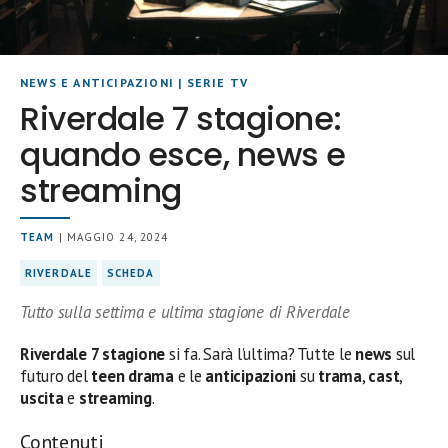
NEWS E ANTICIPAZIONI
|
SERIE TV
Riverdale 7 stagione:
quando esce, news e
streaming
TEAM
| MAGGIO 24, 2024
RIVERDALE
SCHEDA
Tutto sulla settima e ultima stagione di Riverdale
Riverdale 7 stagione
si fa. Sarà l’ultima? Tutte le
news
sul
futuro del
teen drama
e le
anticipazioni
su
trama
,
cast
,
uscita
e
streaming
.
Contenuti