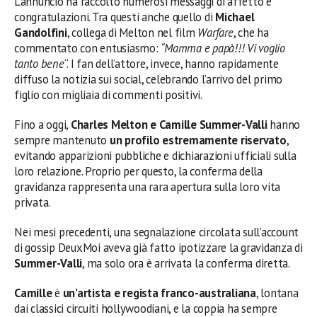
L’annuncio ha raccolto numerosi messaggi di affetto e
congratulazioni. Tra questi anche quello di
Michael
Gandolfini
, collega di Melton nel film
Warfare
, che ha
commentato con entusiasmo:
“Mamma e papà!!! Vi voglio
tanto bene
“. I fan dell’attore, invece, hanno rapidamente
diffuso la notizia sui social, celebrando l’arrivo del primo
figlio con migliaia di commenti positivi.
Fino a oggi,
Charles Melton e Camille Summer-Valli
hanno
sempre mantenuto
un profilo estremamente riservato
,
evitando apparizioni pubbliche e dichiarazioni ufficiali sulla
loro relazione. Proprio per questo, la conferma della
gravidanza rappresenta una rara apertura sulla loro vita
privata.
Nei mesi precedenti, una segnalazione circolata sull’account
di gossip DeuxMoi aveva già fatto ipotizzare la gravidanza di
Summer-Valli
, ma solo ora è arrivata la conferma diretta.
Camille
è
un’artista e regista franco-australiana
, lontana
dai classici circuiti hollywoodiani, e la coppia ha sempre