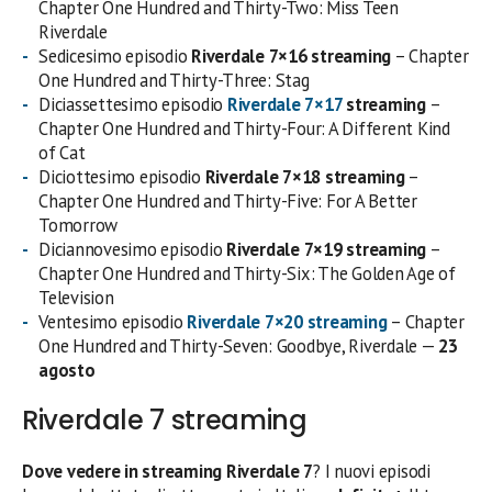
Chapter One Hundred and Thirty-Two: Miss Teen
Riverdale
Sedicesimo episodio
Riverdale 7×16
streaming
– Chapter
One Hundred and Thirty-Three: Stag
Diciassettesimo episodio
Riverdale 7×17
streaming
–
Chapter One Hundred and Thirty-Four: A Different Kind
of Cat
Diciottesimo episodio
Riverdale 7×18
streaming
–
Chapter One Hundred and Thirty-Five: For A Better
Tomorrow
Diciannovesimo episodio
Riverdale 7×19
streaming
–
Chapter One Hundred and Thirty-Six: The Golden Age of
Television
Ventesimo episodio
Riverdale 7×20
streaming
– Chapter
One Hundred and Thirty-Seven: Goodbye, Riverdale —
23
agosto
Riverdale 7 streaming
Dove vedere in streaming Riverdale 7
? I nuovi episodi