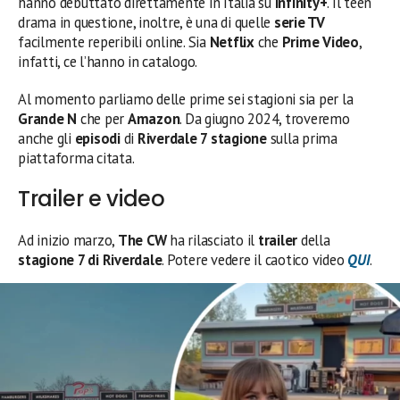
hanno debuttato direttamente in Italia su
Infinity+
. Il teen
drama in questione, inoltre, è una di quelle
serie TV
facilmente reperibili online. Sia
Netflix
che
Prime Video
,
infatti, ce l’hanno in catalogo.
Al momento parliamo delle prime sei stagioni sia per la
Grande N
che per
Amazon
. Da giugno 2024, troveremo
anche gli
episodi
di
Riverdale 7 stagione
sulla prima
piattaforma citata.
Trailer e video
Ad inizio marzo,
The CW
ha rilasciato il
trailer
della
stagione 7 di Riverdale
. Potere vedere il caotico video
QUI
.