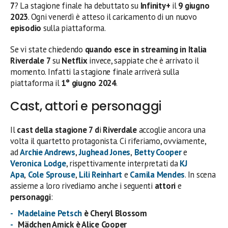
7
? La stagione finale ha debuttato su
Infinity+
il
9 giugno
2023
. Ogni venerdì è atteso il caricamento di un nuovo
episodio
sulla piattaforma.
Se vi state chiedendo
quando esce in streaming in Italia
Riverdale 7
su
Netflix
invece, sappiate che è arrivato il
momento. Infatti la stagione finale arriverà sulla
piattaforma
il
1° giugno 2024
.
Cast, attori e personaggi
Il
cast della stagione 7 d
i
Riverdale
accoglie ancora una
volta il quartetto protagonista. Ci riferiamo, ovviamente,
ad
Archie Andrews
,
Jughead Jones
,
Betty Cooper
e
Veronica Lodge
, rispettivamente interpretati da
KJ
Apa
,
Cole Sprouse
,
Lili Reinhart
e
Camila Mendes
. In scena
assieme a loro rivediamo anche i seguenti
attori
e
personaggi
:
Madelaine Petsch
è Cheryl Blossom
Mädchen Amick è Alice Cooper