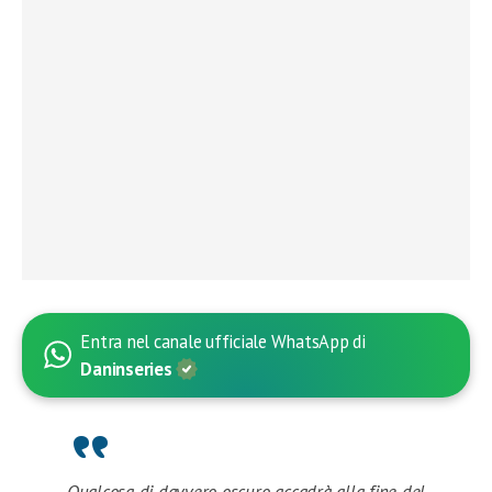
Entra nel canale ufficiale WhatsApp di
Daninseries
Qualcosa di davvero oscuro accadrà alla fine del