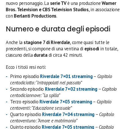
nuovo personaggio. La
serie TV
è una produzione
Warner
Bros. Television e CBS Television Studios
, in associazione
con
Berlanti Productions
.
Numero e durata degli episodi
Anche la
stagione 7 di Riverdale
, come quasi tutte le
precedenti, si compone di una ventina di
episodi
in totale,
ciascuno della
durata
di circa 42 minuti.
Ecco i titoli resi noti:
Primo episodio
Riverdale 7×01 streaming
–
Capitolo
centodiciotto: “Intrappolati nel passato”
Secondo episodio
Riverdale 7×02 streaming
–
Capitolo
centodiciannove: “La spilla”
Terzo episodio
Riverdale 7×03 streaming
–
Capitolo
centoventi: “Educazione sessuale”
Quarto episodio
Riverdale 7×04 streaming
–
Capitolo
centoventuno: “Amore e matrimonio”
Quinto episodio
Riverdale 7×05 streaming
–
Capitolo