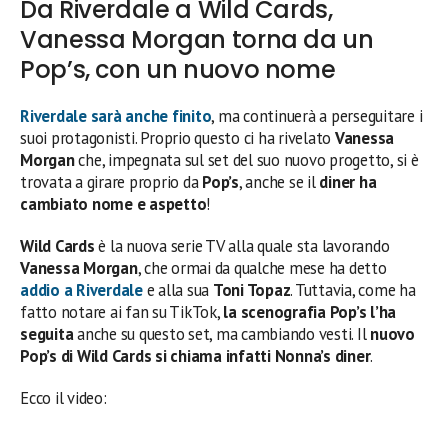
Da Riverdale a Wild Cards,
Vanessa Morgan torna da un
Pop’s, con un nuovo nome
Riverdale sarà anche finito
, ma continuerà a perseguitare i
suoi protagonisti. Proprio questo ci ha rivelato
Vanessa
Morgan
che, impegnata sul set del suo nuovo progetto, si è
trovata a girare proprio da
Pop’s
, anche se il
diner ha
cambiato nome e aspetto
!
Wild Cards
è la nuova serie TV alla quale sta lavorando
Vanessa Morgan
, che ormai da qualche mese ha detto
addio a
Riverdale
e alla sua
Toni Topaz
. Tuttavia, come ha
fatto notare ai fan su TikTok,
la scenografia Pop’s l’ha
seguita
anche su questo set, ma cambiando vesti. Il
nuovo
Pop’s di Wild Cards si chiama infatti Nonna’s diner
.
Ecco il video: