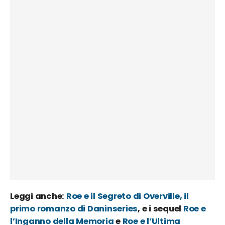
Leggi anche:
Roe e il Segreto di Overville, il
primo romanzo di Daninseries
, e i sequel
Roe e
l’Inganno della Memoria
e
Roe e l’Ultima