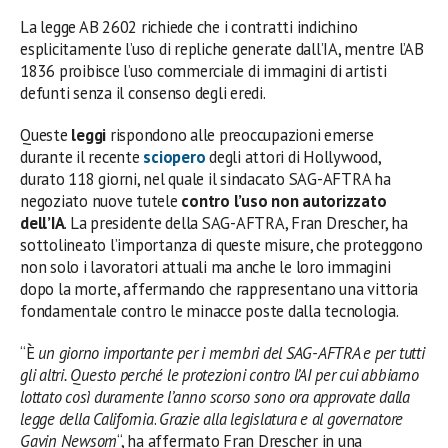
La legge AB 2602 richiede che i contratti indichino
esplicitamente l’uso di repliche generate dall’IA, mentre l’AB
1836 proibisce l’uso commerciale di immagini di artisti
defunti senza il consenso degli eredi.
Queste
leggi
rispondono alle preoccupazioni emerse
durante il recente
sciopero
degli attori di Hollywood,
durato 118 giorni, nel quale il sindacato SAG-AFTRA ha
negoziato nuove tutele
contro l’uso non autorizzato
dell’IA
. La presidente della SAG-AFTRA, Fran Drescher, ha
sottolineato l’importanza di queste misure, che proteggono
non solo i lavoratori attuali ma anche le loro immagini
dopo la morte, affermando che rappresentano una vittoria
fondamentale contro le minacce poste dalla tecnologia.
“È
un giorno importante per i membri del SAG-AFTRA e per tutti
gli altri.
Questo perché le protezioni contro l’AI per cui abbiamo
lottato così duramente l’anno scorso sono ora approvate dalla
legge della California
.
Grazie alla legislatura e al governatore
Gavin Newsom
“, ha affermato Fran Drescher in una