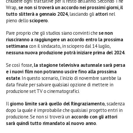
chiudere ogni trattative per il resto dell’anno. Secondo The
Wrap,
se non si troverà un accordo nei prossimi giorni, il
tutto slitterà a gennaio 2024
, lasciando gli
attori
nel
pieno dello
sciopero
.
Pare proprio che gli studios siano convinti che
se non
riusciranno a raggiungere un accordo entro la prossima
settimana
con il sindacato, in sciopero dal 14 luglio,
nessuna nuova produzione potrà iniziare prima del 2024
.
Se così fosse,
la stagione televisiva autunnale sarà persa
e i nuovi film non potranno uscire fino alla prossima
estate
. In questo scenario, l’inizio di novembre sarebbe la
data finale per salvare qualsiasi opzione di mettere in
produzione set TV o cinematografici.
Il
giorno limite sarà quello del Ringraziamento
, scadenza
dopo la quale è improbabile che qualsiasi progetto entri in
produzione. Se non si troverà un
accordo con gli attori
sarà quindi tutto rimandato al nuovo anno
.