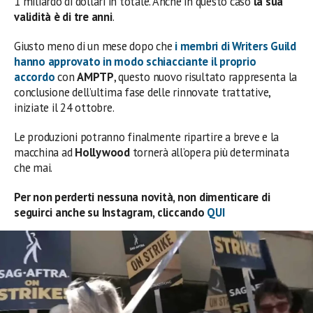
1 miliardo di dollari in totale. Anche in questo caso
la sua
validità è di tre anni
.
Giusto meno di un mese dopo che
i membri di Writers Guild
hanno approvato in modo schiacciante il proprio
accordo
con
AMPTP
, questo nuovo risultato rappresenta la
conclusione dell’ultima fase delle rinnovate trattative,
iniziate il 24 ottobre.
Le produzioni potranno finalmente ripartire a breve e la
macchina ad
Hollywood
tornerà all’opera più determinata
che mai.
Per non perderti nessuna novità, non dimenticare di
seguirci anche su Instagram, cliccando
QUI