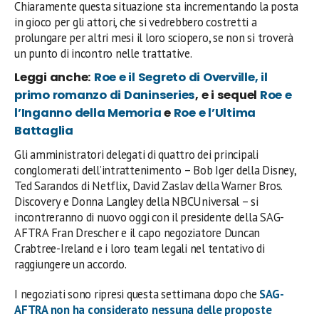
Chiaramente questa situazione sta incrementando la posta
in gioco per gli attori, che si vedrebbero costretti a
prolungare per altri mesi il loro sciopero, se non si troverà
un punto di incontro nelle trattative.
Leggi anche:
Roe e il Segreto di Overville, il
primo romanzo di Daninseries
, e i sequel
Roe e
l’Inganno della Memoria
e
Roe e l’Ultima
Battaglia
Gli amministratori delegati di quattro dei principali
conglomerati dell’intrattenimento – Bob Iger della Disney,
Ted Sarandos di Netflix, David Zaslav della Warner Bros.
Discovery e Donna Langley della NBCUniversal – si
incontreranno di nuovo oggi con il presidente della SAG-
AFTRA Fran Drescher e il capo negoziatore Duncan
Crabtree-Ireland e i loro team legali nel tentativo di
raggiungere un accordo.
I negoziati sono ripresi questa settimana dopo che
SAG-
AFTRA non ha considerato nessuna delle proposte