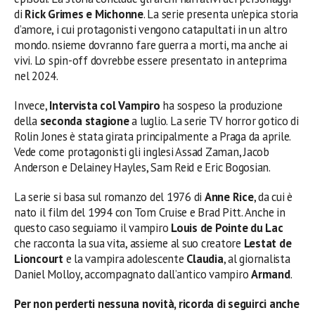
di
Rick Grimes e Michonne
. La serie presenta un’epica storia
d’amore, i cui protagonisti vengono catapultati in un altro
mondo. nsieme dovranno fare guerra a morti, ma anche ai
vivi. Lo spin-off dovrebbe essere presentato in anteprima
nel 2024.
Invece,
Intervista col Vampiro
ha sospeso la produzione
della
seconda stagione
a luglio. La serie TV horror gotico di
Rolin Jones è stata girata principalmente a Praga da aprile.
Vede come protagonisti gli inglesi Assad Zaman, Jacob
Anderson e Delainey Hayles, Sam Reid e Eric Bogosian.
La serie si basa sul romanzo del 1976 di
Anne Rice
, da cui è
nato il film del 1994 con Tom Cruise e Brad Pitt. Anche in
questo caso seguiamo il vampiro
Louis de Pointe du Lac
che racconta la sua vita, assieme al suo creatore
Lestat de
Lioncourt
e la vampira adolescente
Claudia
, al giornalista
Daniel Molloy, accompagnato dall’antico vampiro
Armand
.
Per non perderti nessuna novità, ricorda di seguirci anche