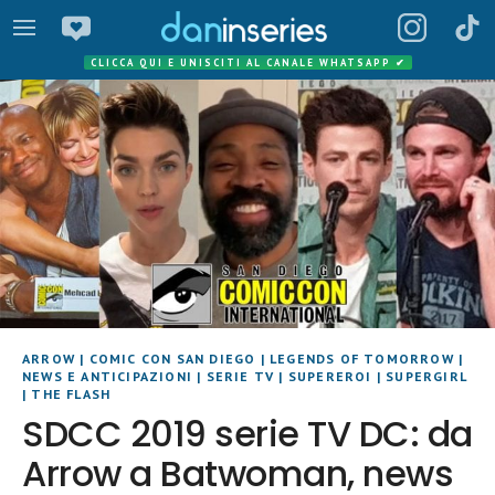
CLICCA QUI E UNISCITI AL CANALE WHATSAPP
✔
ARROW
|
COMIC CON SAN DIEGO
|
LEGENDS OF TOMORROW
|
NEWS E ANTICIPAZIONI
|
SERIE TV
|
SUPEREROI
|
SUPERGIRL
|
THE FLASH
SDCC 2019 serie TV DC: da
Arrow a Batwoman, news