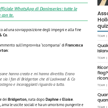
 ufficiale WhatsApp di Daninseries: tutte le
Ass
 con te.
Holl
quiz
o ad una sovrapposizione degli impegni e alla fine
& Co
.
TEAM |
commento sull’improvvisa “scomparsa” di
Francesca
Qual
erton
:
Islan
TEAM |
Rico
flag?
sone hanno creato e mi hanno divertito. Erano
ricon
e sia i fan di Bridgerton che di Lockwood & Co
sostegno e incoraggianti riguardo a tutto.
TEAM |
Quant
e dei
Bridgerton
, nata dopo
Daphne
e
Eloise
.
quan
, ama le uscite sociali e ha un umorismo pungente e
TEAM |