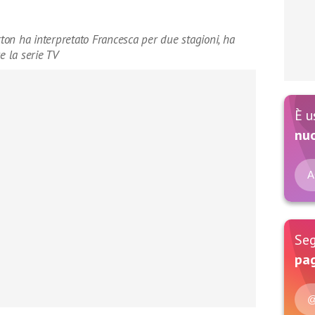
rton ha interpretato Francesca per due stagioni, ha
e la serie TV
È u
nu
A
Seg
pag
@