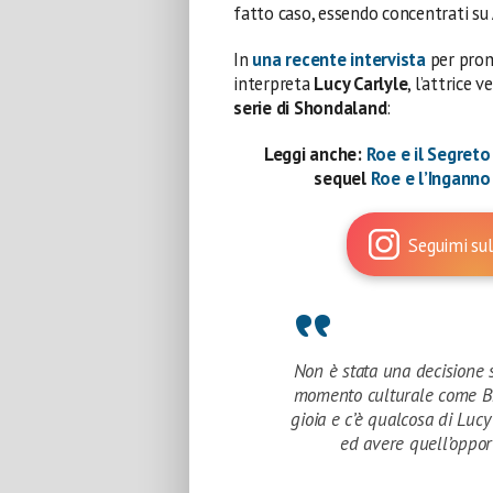
fatto caso, essendo concentrati su
In
una recente intervista
per prom
interpreta
Lucy Carlyle
, l’attrice 
serie di Shondaland
:
Leggi anche:
Roe e il Segreto
sequel
Roe e l’Ingann
Seguimi sul
Non è stata una decisione s
momento culturale come Bri
gioia e c’è qualcosa di Luc
ed avere quell’opport