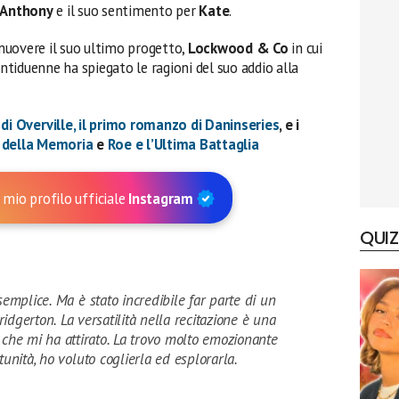
Anthony
e il suo sentimento per
Kate
.
uovere il suo ultimo progetto,
Lockwood & Co
in cui
ventiduenne ha spiegato le ragioni del suo addio alla
 di Overville, il primo romanzo di Daninseries
, e i
o della Memoria
e
Roe e l’Ultima Battaglia
 mio profilo ufficiale
Instagram
QUIZ
emplice. Ma è stato incredibile far parte di un
dgerton. La versatilità nella recitazione è una
y che mi ha attirato. La trovo molto emozionante
unità, ho voluto coglierla ed esplorarla.