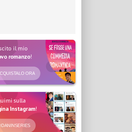
scito il mio
ovo romanzo
!
CQUISTALO ORA
uimi sulla
ina Instagram
!
DANINSERIES