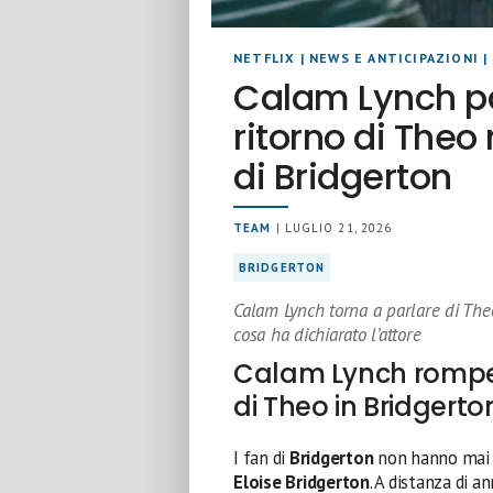
NETFLIX
|
NEWS E ANTICIPAZIONI
|
Calam Lynch pa
ritorno di Theo
di Bridgerton
TEAM
| LUGLIO 21, 2026
BRIDGERTON
Calam Lynch torna a parlare di Theo
cosa ha dichiarato l’attore
Calam Lynch rompe il
di Theo in Bridgerto
I fan di
Bridgerton
non hanno mai d
Eloise Bridgerton
. A distanza di 