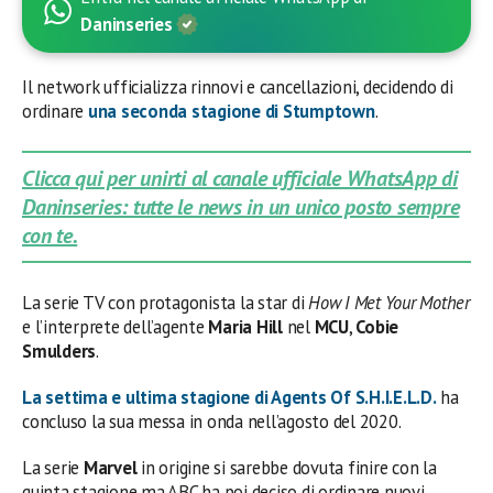
Daninseries
Il network ufficializza rinnovi e cancellazioni, decidendo di
ordinare
una seconda stagione di
Stumptown
.
Clicca qui per unirti al canale ufficiale WhatsApp di
Daninseries: tutte le news in un unico posto sempre
con te.
La serie TV con protagonista la star di
How I Met Your Mother
e l’interprete dell’agente
Maria Hill
nel
MCU
,
Cobie
Smulders
.
La settima e ultima stagione di
Agents Of S.H.I.E.L.D.
ha
concluso la sua messa in onda nell’agosto del 2020.
La serie
Marvel
in origine si sarebbe dovuta finire con la
quinta stagione ma ABC ha poi deciso di ordinare nuovi