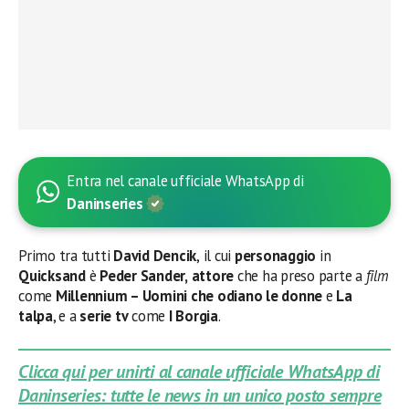
Entra nel canale ufficiale WhatsApp di
Daninseries
Primo tra tutti
David Dencik
,
il cui
personaggio
in
Quicksand
è
Peder Sander,
attore
che ha preso parte a
film
come
Millennium – Uomini che odiano le donne
e
La
talpa
, e a
serie tv
come
I Borgia
.
Clicca qui per unirti al canale ufficiale WhatsApp di
Daninseries: tutte le news in un unico posto sempre