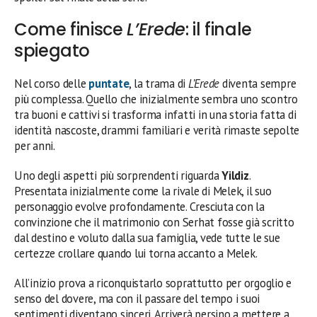
Come finisce
L’Erede
: il finale
spiegato
Nel corso delle
puntate
, la trama di
L’Erede
diventa sempre
più complessa. Quello che inizialmente sembra uno scontro
tra buoni e cattivi si trasforma infatti in una storia fatta di
identità nascoste, drammi familiari e verità rimaste sepolte
per anni.
Uno degli aspetti più sorprendenti riguarda
Yildiz
.
Presentata inizialmente come la rivale di Melek, il suo
personaggio evolve profondamente. Cresciuta con la
convinzione che il matrimonio con Serhat fosse già scritto
dal destino e voluto dalla sua famiglia, vede tutte le sue
certezze crollare quando lui torna accanto a Melek.
All’inizio prova a riconquistarlo soprattutto per orgoglio e
senso del dovere, ma con il passare del tempo i suoi
sentimenti diventano sinceri. Arriverà persino a mettere a