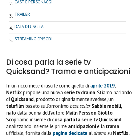
CAST E PERSONAGGI
TRAILER
DATA DI USCITA
STREAMING EPISODI
Di cosa parla la serie tv
Quicksand? Trama e anticipazioni
In un ricco mese di uscite come quello di
aprile 2019
,
Netflix
propone una nuova
serie tv drama
. Stiamo parlando
di
Quicksand
, prodotto originariamente svedese, un
telefilm
basato sull’omonimo
best seller
Sabbie mobili
,
nato dalla penna dell’autore
Mailn Persson Giolito
.
Scopriamo insieme
di cosa parla la
serie tv Quicksand
,
analizzando insieme le prime
anticipazioni
e la
trama
ufficiale, fornita dalla
pagina dedicata
al
drama
su
Netflix.