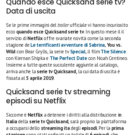
Quando esce Quicksand serie tv?
Data di uscita
Se le prime immagini del
trailer
ufficiale vi hanno incuriosito
ecco
quando esce Quicksand serie tv
. In questo mese il il
servizio di
Netflix
offre svariate novità come la seconda
stagione de
Le terrificanti avventure di Sabrina
,
You vs.
Wild
con Bear Grylls, la serie tv
Special
, il film
The Silence
con Kiernan Shipka e
The Perfect Date
con Noah Centineo.
Insieme a tutte queste succulente aggiunte al catalogo,
arriva anche la
serie tv Quicksand,
la cui data di uscita è
fissata al
5 aprile 2019
.
Quicksand serie tv streaming
episodi su Netflix
Siccome è
Netflix
a detenere i diritti alla distribuzione i
n
Italia
della
serie tv Quicksand
, sarà proprio la piattaforma
a occuparsi dello
streaming
ita
degli
episodi
. Per la
prima
stagione
sono stati ordinati un totale di
6 episodi
, che