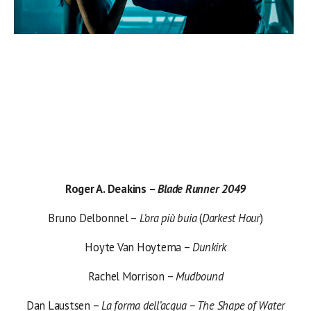
Roger A. Deakins –
Blade Runner 2049
Bruno Delbonnel –
L’ora più buia
(
Darkest Hour
)
Hoyte Van Hoytema –
Dunkirk
Rachel Morrison –
Mudbound
Dan Laustsen –
La forma dell’acqua – The Shape of Water