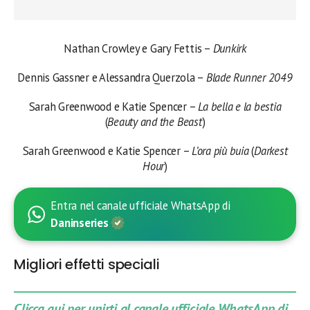
Nathan Crowley e Gary Fettis –
Dunkirk
Dennis Gassner e Alessandra Querzola –
Blade Runner 2049
Sarah Greenwood e Katie Spencer –
La bella e la bestia
(
Beauty and the Beast
)
Sarah Greenwood e Katie Spencer –
L’ora più buia
(
Darkest
Hour
)
Entra nel canale ufficiale WhatsApp di
Daninseries
Migliori effetti speciali
Clicca qui per unirti al canale ufficiale WhatsApp di