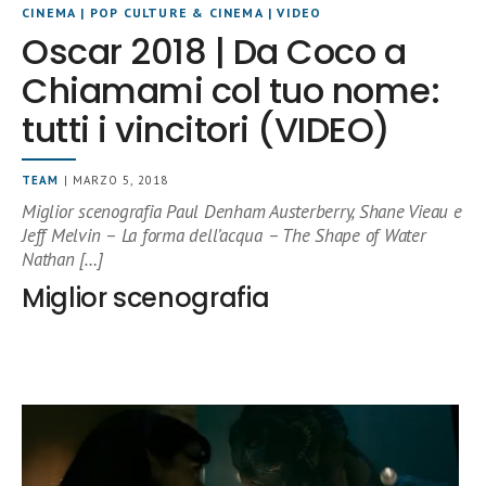
CINEMA
|
POP CULTURE & CINEMA
|
VIDEO
Oscar 2018 | Da Coco a
Chiamami col tuo nome:
tutti i vincitori (VIDEO)
TEAM
| MARZO 5, 2018
Miglior scenografia Paul Denham Austerberry, Shane Vieau e
Jeff Melvin – La forma dell’acqua – The Shape of Water
Nathan […]
Miglior scenografia