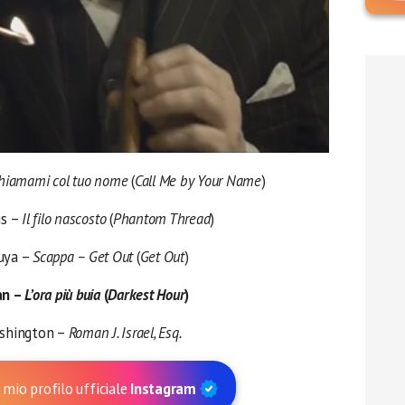
hiamami col tuo nome
(
Call Me by Your Name
)
is –
Il filo nascosto
(
Phantom Thread
)
uya –
Scappa – Get Out
(
Get Out
)
an –
L’ora più buia
(
Darkest Hour
)
shington –
Roman J. Israel, Esq.
 mio profilo ufficiale
Instagram