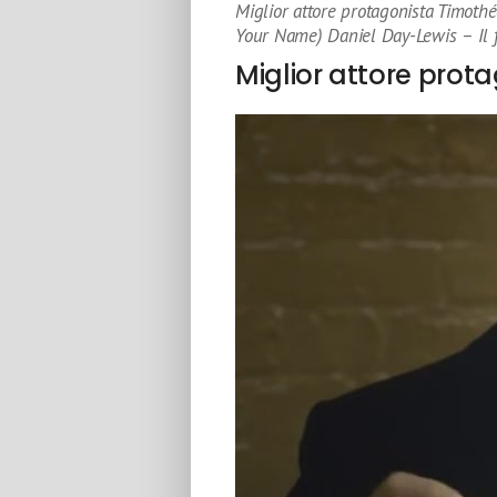
Miglior attore protagonista Timot
Your Name) Daniel Day-Lewis – Il f
Miglior attore prot