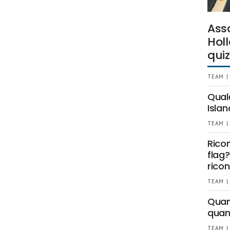
Ass
Holl
quiz
TEAM |
Qual
Islan
TEAM |
Rico
flag?
ricon
TEAM |
Quant
quan
TEAM |