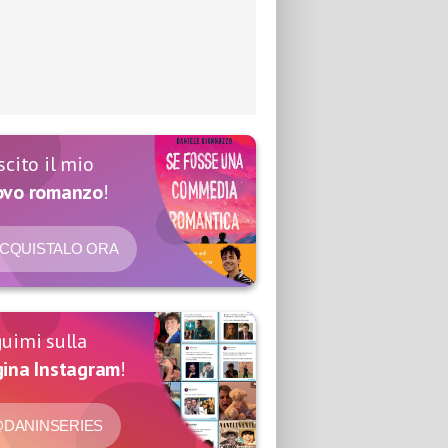
scito il mio
ovo romanzo
!
CQUISTALO ORA
uimi sulla
ina Instagram
!
DANINSERIES