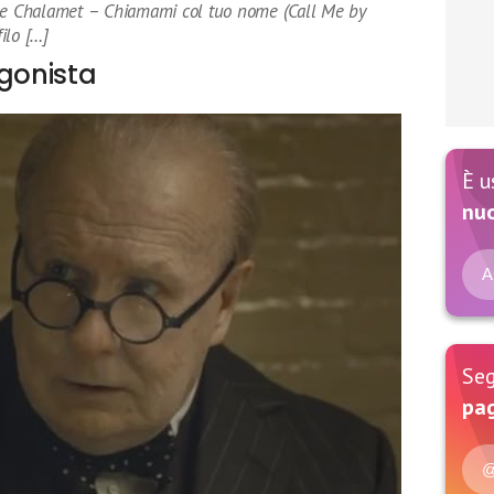
hée Chalamet – Chiamami col tuo nome (Call Me by
ilo […]
agonista
È u
nu
A
Seg
pag
@