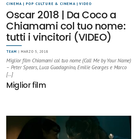
CINEMA
|
POP CULTURE & CINEMA
|
VIDEO
Oscar 2018 | Da Coco a
Chiamami col tuo nome:
tutti i vincitori (VIDEO)
TEAM
| MARZO 5, 2018
Miglior film Chiamami col tuo nome (Call Me by Your Name)
– Peter Spears, Luca Guadagnino, Emilie Georges e Marco
[…]
Miglior film