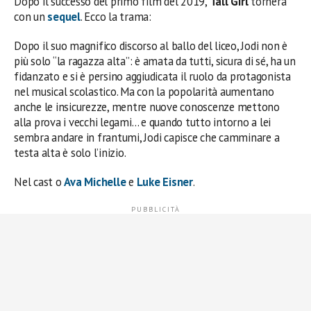
Dopo il successo del primo film del 2019,
Tall Girl
tornerà
con un
sequel
. Ecco la trama:
Dopo il suo magnifico discorso al ballo del liceo, Jodi non è
più solo “la ragazza alta”: è amata da tutti, sicura di sé, ha un
fidanzato e si è persino aggiudicata il ruolo da protagonista
nel musical scolastico. Ma con la popolarità aumentano
anche le insicurezze, mentre nuove conoscenze mettono
alla prova i vecchi legami… e quando tutto intorno a lei
sembra andare in frantumi, Jodi capisce che camminare a
testa alta è solo l’inizio.
Nel cast o
Ava Michelle
e
Luke Eisner
.