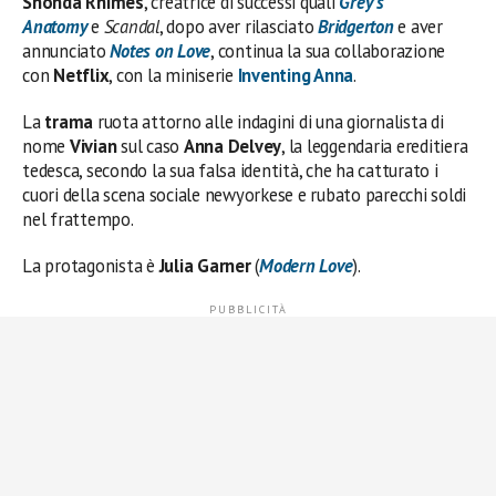
Shonda Rhimes
, creatrice di successi quali
Grey’s
Anatomy
e
Scandal
, dopo aver rilasciato
Bridgerton
e aver
annunciato
Notes on Love
, continua la sua collaborazione
con
Netflix
, con la miniserie
Inventing Anna
.
La
trama
ruota attorno alle indagini di una giornalista di
nome
Vivian
sul caso
Anna Delvey
, la leggendaria ereditiera
tedesca, secondo la sua falsa identità, che ha catturato i
cuori della scena sociale newyorkese e rubato parecchi soldi
nel frattempo.
La protagonista è
Julia Garner
(
Modern Love
).