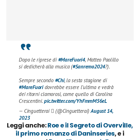
Dopo le riprese di
#MareFuori4
, Matteo Paolillo
si dedicherà alla musica (
#Sanremo2024
?).
Sempre secondo
#Chi
, la sesta stagione di
#MareFuori
dovrebbe essere l’ultima e vedrà
dei ritorni clamorosi, come quello di Carolina
Crescentini.
pic.twitter.com/YhFmmM56eL
— Cinguetterai  (@Cinguetterai)
August 14,
2023
Leggi anche:
Roe e il Segreto di Overville,
il primo romanzo di Daninseries
, e i