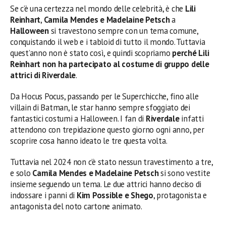
Se c’è una certezza nel mondo delle celebrità, è che
Lili
Reinhart
,
Camila Mendes e Madelaine Petsch
a
Halloween
si travestono sempre con un tema comune,
conquistando il web e i tabloid di tutto il mondo. Tuttavia
quest’anno non è stato così, e quindi scopriamo
perché Lili
Reinhart non ha partecipato al costume di gruppo delle
attrici di Riverdale
.
Da Hocus Pocus, passando per le Superchicche, fino alle
villain di Batman, le star hanno sempre sfoggiato dei
fantastici costumi a Halloween. I fan di
Riverdale
infatti
attendono con trepidazione questo giorno ogni anno, per
scoprire cosa hanno ideato le tre questa volta.
Tuttavia nel 2024 non c’è stato nessun travestimento a tre,
e solo
Camila Mendes e Madelaine Petsch
si sono vestite
insieme seguendo un tema. Le due attrici hanno deciso di
indossare i panni di
Kim Possible e Shego
, protagonista e
antagonista del noto cartone animato.