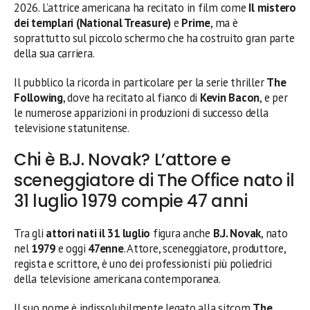
2026. L’attrice americana ha recitato in film come
Il mistero
dei templari (National Treasure)
e
Prime
, ma è
soprattutto sul piccolo schermo che ha costruito gran parte
della sua carriera.
Il pubblico la ricorda in particolare per la serie thriller
The
Following
, dove ha recitato al fianco di
Kevin Bacon
, e per
le numerose apparizioni in produzioni di successo della
televisione statunitense.
Chi è B.J. Novak? L’attore e
sceneggiatore di The Office nato il
31 luglio 1979 compie 47 anni
Tra gli
attori nati il 31 luglio
figura anche
B.J. Novak
, nato
nel
1979
e oggi
47enne
. Attore, sceneggiatore, produttore,
regista e scrittore, è uno dei professionisti più poliedrici
della televisione americana contemporanea.
Il suo nome è indissolubilmente legato alla sitcom
The