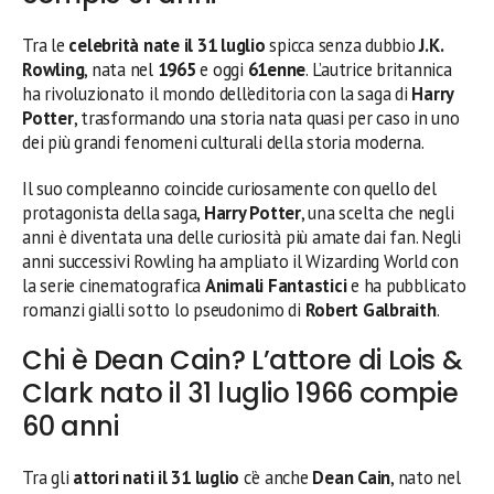
Tra le
celebrità nate il 31 luglio
spicca senza dubbio
J.K.
Rowling
, nata nel
1965
e oggi
61enne
. L’autrice britannica
ha rivoluzionato il mondo dell’editoria con la saga di
Harry
Potter
, trasformando una storia nata quasi per caso in uno
dei più grandi fenomeni culturali della storia moderna.
Il suo compleanno coincide curiosamente con quello del
protagonista della saga,
Harry Potter
, una scelta che negli
anni è diventata una delle curiosità più amate dai fan. Negli
anni successivi Rowling ha ampliato il Wizarding World con
la serie cinematografica
Animali Fantastici
e ha pubblicato
romanzi gialli sotto lo pseudonimo di
Robert Galbraith
.
Chi è Dean Cain? L’attore di Lois &
Clark nato il 31 luglio 1966 compie
60 anni
Tra gli
attori nati il 31 luglio
c’è anche
Dean Cain
, nato nel