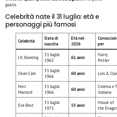
giusto.
Celebrità nate il 31 luglio: età e
personaggi più famosi
Data di
Età nel
Conosciut
Celebrità
nascita
2026
per
31 luglio
Harry
J.K. Rowling
61 anni
1965
Potter
31 luglio
Dean Cain
60 anni
Lois & Cla
1966
Neri
31 luglio
Cinema e 
60 anni
Marcorè
1966
italiana
31 luglio
House of
Eve Best
55 anni
1971
the Drago