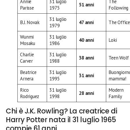
Annie
31 luglio
The
51 anni
Parisse
1975
Following
31 luglio
B.J. Novak
47 anni
The Office
1979
Wunmi
31 luglio
40 anni
Loki
Mosaku
1986
Charlie
31 luglio
38 anni
Teen Wolf
Carver
1988
Beatrice
31 luglio
Buongiorn
31 anni
Arnera
1995
mamma!
Rico
31 luglio
Modern
28 anni
Rodriguez
1998
Family
Chi è J.K. Rowling? La creatrice di
Harry Potter nata il 31 luglio 1965
compie 61 anni