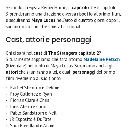
Secondo il regista Renny Harlin, il
capitolo 2
e il capitolo
3 prenderanno una direzione diversa rispetto al primo film,
e seguiranno
Maya Lucas
nell’arco di quattro giorni dopo il
suo incontro con i tre spietati criminali.
Cast, attori e personaggi
Chi ci sarà nel
cast
di
The Strangers capitolo 2
?
Sicuramente sappiamo che farà ritorno
Madelaine Petsch
(Riverdale) nel ruolo di Maya Lucas. Scopriamo anche gli
attori
che si uniranno a lei, e quali
personaggi
del primo
film rivedremo al suo fianco.
Rachel Shenton è Debbie
Froy Gutierrez è Ryan
Florian Clare è Chris
Janis Ahern è Carol
Pablo Sandstrom è Neil
JR Esposito è Dr. Tate
Sara Freedland è Annie