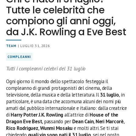
Tutte le celebrità che
compiono gli anni oggi,
da J.K. Rowling a Eve Best
TEAM
| LUGLIO 31, 2026
COMPLEANNI
Tutti i compleanni celebri del 31 luglio
Ogni giorno il mondo dello spettacolo festeggia il
compleanno di grandi protagonisti del cinema, della
televisione, della musica e della letteratura. Il
31 luglio
, in
particolare, è una data che accomuna alcuni dei nomi più
amati dal pubblico internazionale e italiano: dalla creatrice
di
Harry Potter
J.K. Rowling
all’attrice di
House of the
Dragon
Eve Best
, passando per
Dean Cain
,
Neri Marcorè
,
Rico Rodriguez
,
Wunmi Mosaku
e molti altri. Se ti stai
chiedendo
quali vip sono nati il 31 luglio
, sei nel posto