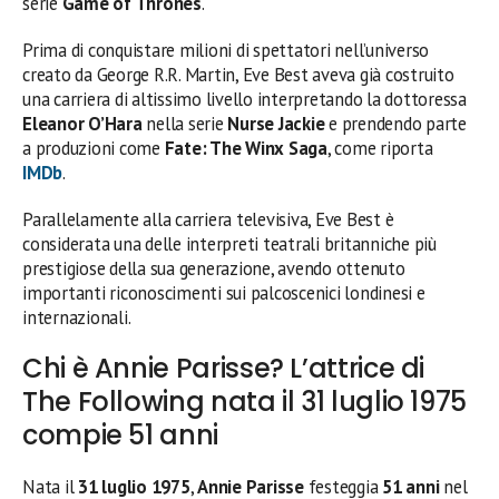
serie
Game of Thrones
.
Prima di conquistare milioni di spettatori nell’universo
creato da George R.R. Martin, Eve Best aveva già costruito
una carriera di altissimo livello interpretando la dottoressa
Eleanor O’Hara
nella serie
Nurse Jackie
e prendendo parte
a produzioni come
Fate: The Winx Saga
, come riporta
IMDb
.
Parallelamente alla carriera televisiva, Eve Best è
considerata una delle interpreti teatrali britanniche più
prestigiose della sua generazione, avendo ottenuto
importanti riconoscimenti sui palcoscenici londinesi e
internazionali.
Chi è Annie Parisse? L’attrice di
The Following nata il 31 luglio 1975
compie 51 anni
Nata il
31 luglio 1975
,
Annie Parisse
festeggia
51 anni
nel