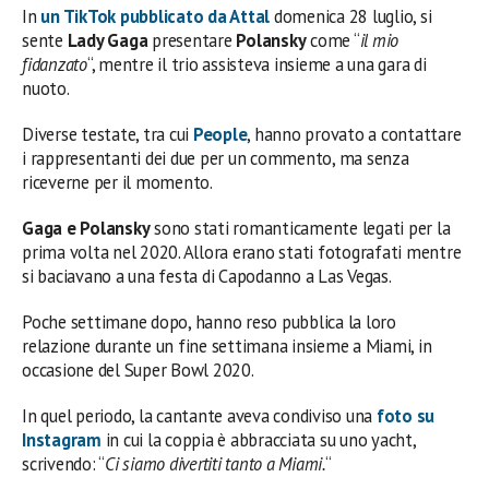
In
un TikTok pubblicato da
Attal
domenica 28 luglio, si
sente
Lady Gaga
presentare
Polansky
come “
il mio
fidanzato
“, mentre il trio assisteva insieme a una gara di
nuoto.
Diverse testate, tra cui
People
, hanno provato a contattare
i rappresentanti dei due per un commento, ma senza
riceverne per il momento.
Gaga e Polansky
sono stati romanticamente legati per la
prima volta nel 2020. Allora erano stati fotografati mentre
si baciavano a una festa di Capodanno a Las Vegas.
Poche settimane dopo, hanno reso pubblica la loro
relazione durante un fine settimana insieme a Miami, in
occasione del Super Bowl 2020.
In quel periodo, la cantante aveva condiviso una
foto su
Instagram
in cui la coppia è abbracciata su uno yacht,
scrivendo: “
Ci siamo divertiti tanto a Miami.
“