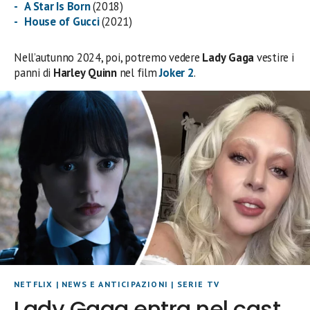
A Star Is Born
(2018)
House of Gucci
(2021)
Nell’autunno 2024, poi, potremo vedere
Lady
Gaga
vestire i
panni di
Harley
Quinn
nel film
Joker 2
.
NETFLIX
|
NEWS E ANTICIPAZIONI
|
SERIE TV
Lady Gaga entra nel cast