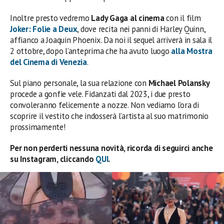
Inoltre presto vedremo
Lady Gaga al cinema
con il film
Joker: Folie a Deux
, dove recita nei panni di Harley Quinn,
affianco a Joaquin Phoenix. Da noi il sequel arriverà in sala il
2 ottobre, dopo l’anteprima che ha avuto luogo
alla Mostra
del Cinema di Venezia
.
Sul piano personale, la sua relazione con
Michael Polansky
procede a gonfie vele. Fidanzati dal 2023, i due presto
convoleranno felicemente a nozze. Non vediamo l’ora di
scoprire il vestito che indosserà l’artista al suo matrimonio
prossimamente!
Per non perderti nessuna novità, ricorda di seguirci anche
su Instagram, cliccando
QUI
.