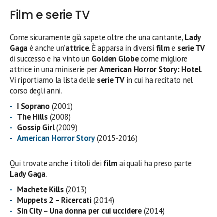
Film e serie TV
Come sicuramente già sapete oltre che una cantante,
Lady
Gaga
è anche un’
attrice
. È apparsa in diversi
film
e
serie TV
di successo e ha vinto un
Golden Globe
come migliore
attrice in una miniserie per
American Horror Story: Hotel
.
Vi riportiamo la lista delle
serie TV
in cui ha recitato nel
corso degli anni.
I Soprano
(2001)
The Hills
(2008)
Gossip Girl
(2009)
American Horror Story
(2015-2016)
Qui trovate anche i titoli dei
film
ai quali ha preso parte
Lady Gaga
.
Machete Kills
(2013)
Muppets 2 – Ricercati
(2014)
Sin City – Una donna per cui uccidere
(2014)