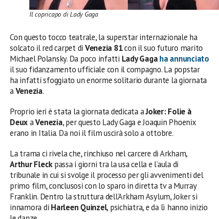
Il copricapo di Lady Gaga
Con questo tocco teatrale, la superstar internazionale ha
solcato il red carpet di
Venezia 81
con il suo futuro marito
Michael Polansky. Da poco infatti
Lady Gaga
ha annunciato
il suo fidanzamento ufficiale con il compagno. La popstar
ha infatti sfoggiato un enorme solitario durante la giornata
a
Venezia
.
Proprio ieri è stata la giornata dedicata a
Joker: Folie à
Deux
a
Venezia
, per questo Lady Gaga e Joaquin Phoenix
erano in Italia. Da noi il film uscirà solo a ottobre.
La trama ci rivela che, rinchiuso nel carcere di Arkham,
Arthur Fleck
passa i giorni tra la usa cella e l’aula di
tribunale in cui si svolge il processo per gli avvenimenti del
primo film, conclusosi con lo sparo in diretta tv a Murray
Franklin. Dentro la struttura dell’Arkham Asylum, Joker si
innamora di
Harleen Quinzel
, psichiatra, e da lì hanno inizio
le danze.