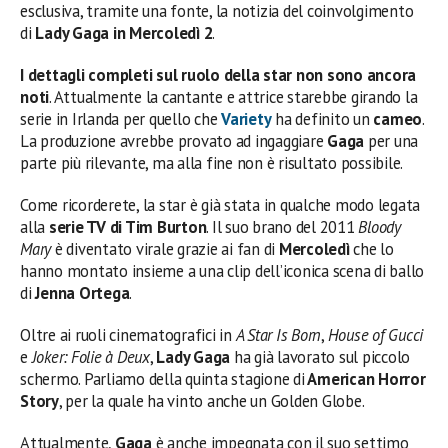
esclusiva, tramite una fonte, la notizia del coinvolgimento
di
Lady Gaga in Mercoledì 2
.
I dettagli completi sul ruolo della star non sono ancora
noti
. Attualmente la cantante e attrice starebbe girando la
serie in Irlanda per quello che
Variety
ha definito un
cameo
.
La produzione avrebbe provato ad ingaggiare
Gaga
per una
parte più rilevante, ma alla fine non è risultato possibile.
Come ricorderete, la star è già stata in qualche modo legata
alla
serie TV di Tim Burton
. Il suo brano del 2011
Bloody
Mary
è diventato virale grazie ai fan di
Mercoledì
che lo
hanno montato insieme a una clip dell’iconica scena di ballo
di
Jenna Ortega
.
Oltre ai ruoli cinematografici in
A Star Is Born
,
House of Gucci
e
Joker: Folie à Deux
,
Lady Gaga
ha già lavorato sul piccolo
schermo. Parliamo della quinta stagione di
American Horror
Story
, per la quale ha vinto anche un Golden Globe.
Attualmente,
Gaga
è anche impegnata con il suo settimo