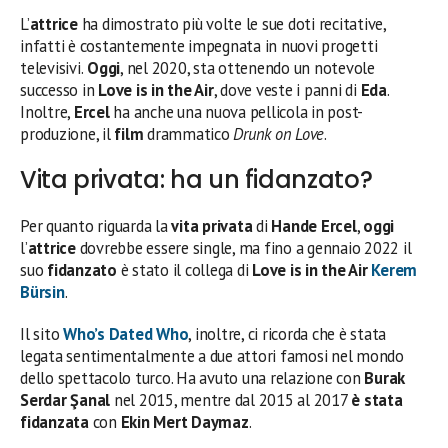
L’
attrice
ha dimostrato più volte le sue doti recitative,
infatti è costantemente impegnata in nuovi progetti
televisivi.
Oggi
, nel 2020, sta ottenendo un notevole
successo in
Love is in the Air
, dove veste i panni di
Eda
.
Inoltre,
Ercel
ha anche una nuova pellicola in post-
produzione, il
film
drammatico
Drunk on Love
.
Vita privata: ha un fidanzato?
Per quanto riguarda la
vita privata
di
Hande Ercel
,
oggi
l’
attrice
dovrebbe essere single, ma fino a gennaio 2022 il
suo
fidanzato
è stato il collega di
Love is in the Air
Kerem
Bürsin
.
Il sito
Who’s Dated Who
, inoltre, ci ricorda che è stata
legata sentimentalmente a due attori famosi nel mondo
dello spettacolo turco. Ha avuto una relazione con
Burak
Serdar Şanal
nel 2015, mentre dal 2015 al 2017
è stata
fidanzata
con
Ekin Mert Daymaz
.