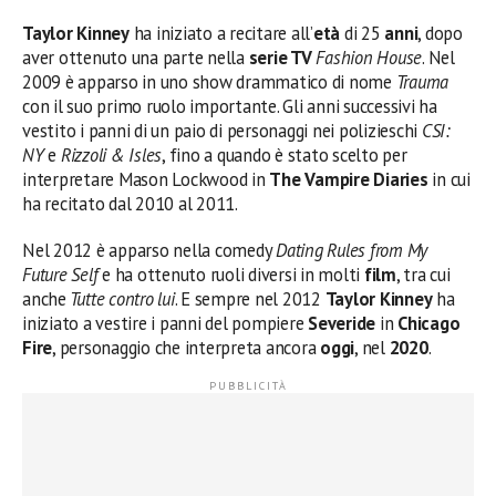
Taylor Kinney
ha iniziato a recitare all’
età
di 25
anni
, dopo
aver ottenuto una parte nella
serie TV
Fashion House
. Nel
2009 è apparso in uno show drammatico di nome
Trauma
con il suo primo ruolo importante. Gli anni successivi ha
vestito i panni di un paio di personaggi nei polizieschi
CSI:
NY
e
Rizzoli & Isles
, fino a quando è stato scelto per
interpretare Mason Lockwood in
The Vampire Diaries
in cui
ha recitato dal 2010 al 2011.
Nel 2012 è apparso nella comedy
Dating Rules from My
Future Self
e ha ottenuto ruoli diversi in molti
film
, tra cui
anche
Tutte contro lui
. E sempre nel 2012
Taylor Kinney
ha
iniziato a vestire i panni del pompiere
Severide
in
Chicago
Fire
, personaggio che interpreta ancora
oggi
, nel
2020
.