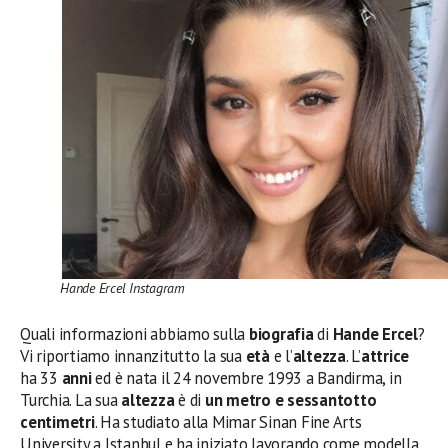
Hande Ercel Instagram
Quali informazioni abbiamo sulla
biografia
di
Hande Ercel
?
Vi riportiamo innanzitutto la sua
età
e l’
altezza
. L’
attrice
ha 33
anni
ed è nata il 24 novembre 1993 a Bandirma, in
Turchia. La sua
altezza
è di
un metro e sessantotto
centimetri
. Ha studiato alla Mimar Sinan Fine Arts
University a Istanbul e ha iniziato lavorando come modella