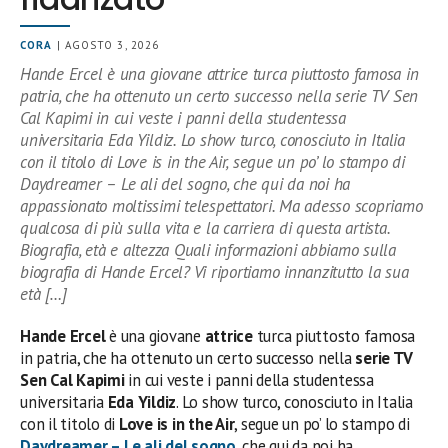
CORA
| AGOSTO 3, 2026
Hande Ercel è una giovane attrice turca piuttosto famosa in
patria, che ha ottenuto un certo successo nella serie TV Sen
Cal Kapimi in cui veste i panni della studentessa
universitaria Eda Yildiz. Lo show turco, conosciuto in Italia
con il titolo di Love is in the Air, segue un po’ lo stampo di
Daydreamer – Le ali del sogno, che qui da noi ha
appassionato moltissimi telespettatori. Ma adesso scopriamo
qualcosa di più sulla vita e la carriera di questa artista.
Biografia, età e altezza Quali informazioni abbiamo sulla
biografia di Hande Ercel? Vi riportiamo innanzitutto la sua
età […]
Hande Ercel
è una giovane
attrice
turca piuttosto famosa
in patria, che ha ottenuto un certo successo nella
serie TV
Sen Cal Kapimi
in cui veste i panni della studentessa
universitaria
Eda Yildiz
. Lo show turco, conosciuto in Italia
con il titolo di
Love is in the Air
, segue un po’ lo stampo di
Daydreamer – Le ali del sogno
, che qui da noi ha