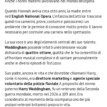
Anche i nonni materni lavoravano nel mondo dell’opera.
Quando Hannah aveva circa otto anni, la madre entrò
nell’
English National Opera
. L’infanzia dell’attrice trascorse
quindi tra camerini, prove, costumi e palcoscenici: un
ambiente che le permise di conoscere molto presto il lavoro
necessario per costruire una carriera nello spettacolo.
La sua voce è uno degli elementi centrali del suo talento.
Waddingham
possiede infatti un’estensione vocale
dichiarata di
quattro ottave
, qualità che le ha consentito di
affrontare musical complessi e di cantare personalmente
anche in diversi episodi di
Ted Lasso
.
Suo padre, ancora in vita e che dovrebbe chiamarsi Harry,
come il nonno, era
direttore marketing
e
agente speciale
volontario della polizia fluviale
. A proposito del nonno
paterno
Harry Waddingham
, fu un veterano della Seconda
guerra mondiale, morto nel 2026 a 109 anni. Era
considerato al momento della scomparsa uno dei più
anziani veterani britannici ancora in vita.