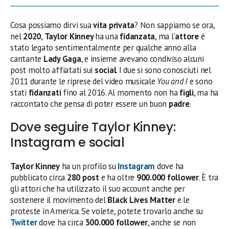
Cosa possiamo dirvi sua
vita privata
? Non sappiamo se ora,
nel
2020
,
Taylor Kinney
ha una
fidanzata
, ma l’
attore
è
stato legato sentimentalmente per qualche anno alla
cantante
Lady Gaga
, e insieme avevano condiviso alcuni
post molto affiatati sui
social
. I due si sono conosciuti nel
2011 durante le riprese del video musicale
You and I
e sono
stati
fidanzati
fino al 2016. Al momento non ha
figli
, ma ha
raccontato che pensa di poter essere un buon
padre
.
Dove seguire Taylor Kinney:
Instagram e social
Taylor Kinney
ha un profilo su
Instagram
dove ha
pubblicato circa
280 post
e ha oltre
900.000 follower
. È tra
gli attori che ha utilizzato il suo account anche per
sostenere il movimento del
Black Lives Matter
e le
proteste in America. Se volete, potete trovarlo anche su
Twitter
dove ha circa
300.000 follower
, anche se non