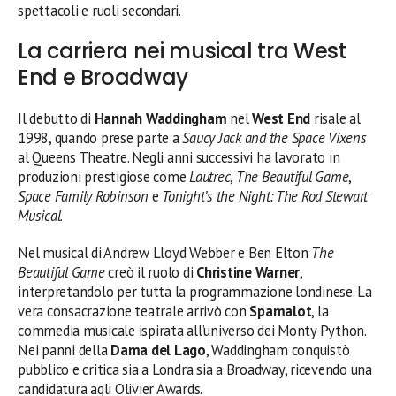
spettacoli e ruoli secondari.
La carriera nei musical tra West
End e Broadway
Il debutto di
Hannah Waddingham
nel
West End
risale al
1998, quando prese parte a
Saucy Jack and the Space Vixens
al Queens Theatre. Negli anni successivi ha lavorato in
produzioni prestigiose come
Lautrec
,
The Beautiful Game
,
Space Family Robinson
e
Tonight’s the Night: The Rod Stewart
Musical
.
Nel musical di Andrew Lloyd Webber e Ben Elton
The
Beautiful Game
creò il ruolo di
Christine Warner
,
interpretandolo per tutta la programmazione londinese. La
vera consacrazione teatrale arrivò con
Spamalot
, la
commedia musicale ispirata all’universo dei Monty Python.
Nei panni della
Dama del Lago
, Waddingham conquistò
pubblico e critica sia a Londra sia a Broadway, ricevendo una
candidatura agli Olivier Awards.