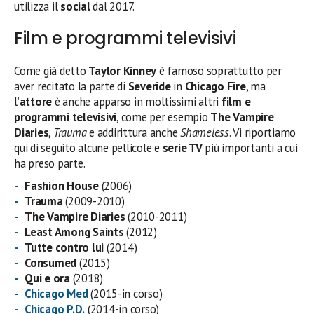
utilizza il
social
dal 2017.
Film e programmi televisivi
Come già detto
Taylor Kinney
è famoso soprattutto per
aver recitato la parte di
Severide
in
Chicago Fire
, ma
l’
attore
è anche apparso in moltissimi altri
film e
programmi televisivi
, come per esempio
The Vampire
Diaries
,
Trauma
e addirittura anche
Shameless
. Vi riportiamo
qui di seguito alcune pellicole e
serie TV
più importanti a cui
ha preso parte.
Fashion House
(2006)
Trauma
(2009-2010)
The Vampire Diaries
(2010-2011)
Least Among Saints
(2012)
Tutte contro lui
(2014)
Consumed
(2015)
Qui e ora
(2018)
Chicago Med
(2015-in corso)
Chicago P.D.
(2014-in corso)