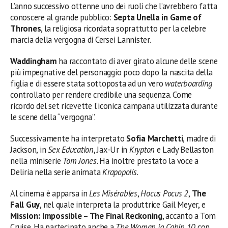
L’anno successivo ottenne uno dei ruoli che l’avrebbero fatta
conoscere al grande pubblico:
Septa Unella in Game of
Thrones
, la religiosa ricordata soprattutto per la celebre
marcia della vergogna di Cersei Lannister.
Waddingham
ha raccontato di aver girato alcune delle scene
più impegnative del personaggio poco dopo la nascita della
figlia e di essere stata sottoposta ad un vero
waterboarding
controllato per rendere credibile una sequenza. Come
ricordo del set ricevette l’iconica campana utilizzata durante
le scene della “vergogna”.
Successivamente ha interpretato
Sofia Marchetti
, madre di
Jackson, in
Sex Education
, Jax-Ur in
Krypton
e Lady Bellaston
nella miniserie
Tom Jones
. Ha inoltre prestato la voce a
Deliria nella serie animata
Krapopolis
.
Al cinema è apparsa in
Les Misérables
,
Hocus Pocus 2
,
The
Fall Guy
, nel quale interpreta la produttrice Gail Meyer, e
Mission: Impossible – The Final Reckoning
, accanto a Tom
Cruise. Ha partecipato anche a
The Woman in Cabin 10
con