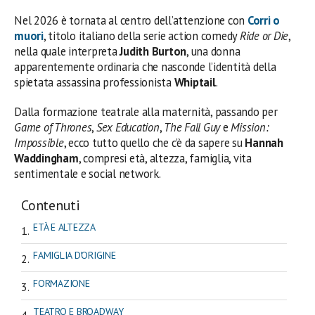
Nel 2026 è tornata al centro dell’attenzione con
Corri o
muori
, titolo italiano della serie action comedy
Ride or Die
,
nella quale interpreta
Judith Burton
, una donna
apparentemente ordinaria che nasconde l’identità della
spietata assassina professionista
Whiptail
.
Dalla formazione teatrale alla maternità, passando per
Game of Thrones
,
Sex Education
,
The Fall Guy
e
Mission:
Impossible
, ecco tutto quello che c’è da sapere su
Hannah
Waddingham
, compresi età, altezza, famiglia, vita
sentimentale e social network.
Contenuti
ETÀ E ALTEZZA
FAMIGLIA D'ORIGINE
FORMAZIONE
TEATRO E BROADWAY