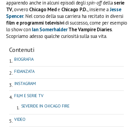
apparendo anche in alcuni episodi degli
spin-off
della
serie
TV
, ovvero
Chicago Med
e
Chicago P.D.
, insieme a
Jesse
Spencer
. Nel corso della sua carriera ha recitato in diversi
film e programmi televisivi
di successo, come per esempio
lo show con
Ian Somerhalder
The Vampire Diaries
.
Scopriamo adesso qualche curiosità sulla sua vita.
Contenuti
BIOGRAFIA
FIDANZATA
INSTAGRAM
FILM E SERIE TV
SEVERIDE IN CHICAGO FIRE
VIDEO