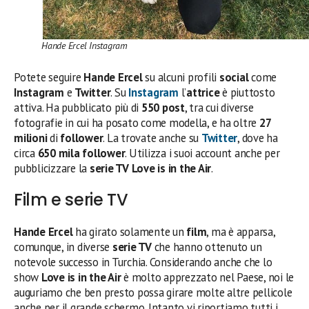
Hande Ercel Instagram
Potete seguire
Hande Ercel
su alcuni profili
social
come
Instagram
e
Twitter
. Su
Instagram
l’
attrice
è piuttosto
attiva. Ha pubblicato più di
550 post
, tra cui diverse
fotografie in cui ha posato come modella, e ha oltre
27
milioni
di
follower
. La trovate anche su
Twitter
, dove ha
circa
650 mila follower
. Utilizza i suoi account anche per
pubblicizzare la
serie TV
Love is in the Air
.
Film e serie TV
Hande Ercel
ha girato solamente un
film
, ma è apparsa,
comunque, in diverse
serie TV
che hanno ottenuto un
notevole successo in Turchia. Considerando anche che lo
show
Love is in the Air
è molto apprezzato nel Paese, noi le
auguriamo che ben presto possa girare molte altre pellicole
anche per il grande schermo. Intanto vi riportiamo tutti i