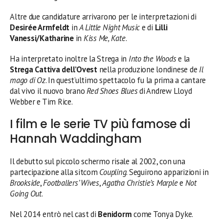
Altre due candidature arrivarono per le interpretazioni di
Desirée Armfeldt
in
A Little Night Music
e di
Lilli
Vanessi/Katharine
in
Kiss Me, Kate
.
Ha interpretato inoltre la Strega in
Into the Woods
e la
Strega Cattiva dell’Ovest
nella produzione londinese de
Il
mago di Oz
. In quest’ultimo spettacolo fu la prima a cantare
dal vivo il nuovo brano
Red Shoes Blues
di Andrew Lloyd
Webber e Tim Rice.
I film e le serie TV più famose di
Hannah Waddingham
Il debutto sul piccolo schermo risale al 2002, con una
partecipazione alla sitcom
Coupling
. Seguirono apparizioni in
Brookside
,
Footballers’ Wives
,
Agatha Christie’s Marple
e
Not
Going Out
.
Nel 2014 entrò nel cast di
Benidorm
come Tonya Dyke.