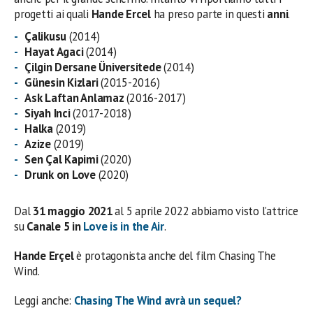
progetti ai quali
Hande Ercel
ha preso parte in questi
anni
.
Çalikusu
(2014)
Hayat Agaci
(2014)
Çilgin Dersane Üniversitede
(2014)
Günesin Kizlari
(2015-2016)
Ask Laftan Anlamaz
(2016-2017)
Siyah Inci
(2017-2018)
Halka
(2019)
Azize
(2019)
Sen Çal Kapimi
(2020)
Drunk on Love
(2020)
Dal
31 maggio 2021
al 5 aprile 2022 abbiamo visto l’attrice
su
Canale 5 in
Love is in the Air
.
Hande Erçel
è protagonista anche del film Chasing The
Wind.
Leggi anche:
Chasing The Wind avrà un sequel?