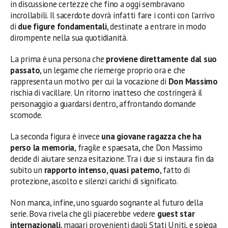
in discussione certezze che fino a oggi sembravano
incrollabili. Il sacerdote dovrà infatti fare i conti con l’arrivo
di
due figure fondamentali
, destinate a entrare in modo
dirompente nella sua quotidianità.
La prima è una persona che
proviene direttamente dal suo
passato
, un legame che riemerge proprio ora e che
rappresenta un motivo per cui la vocazione di
Don Massimo
rischia di vacillare. Un ritorno inatteso che costringerà il
personaggio a guardarsi dentro, affrontando domande
scomode.
La seconda figura è invece
una giovane ragazza che ha
perso la memoria
, fragile e spaesata, che Don Massimo
decide di aiutare senza esitazione. Tra i due si instaura fin da
subito un
rapporto intenso, quasi paterno
, fatto di
protezione, ascolto e silenzi carichi di significato.
Non manca, infine, uno sguardo sognante al futuro della
serie. Bova rivela che gli piacerebbe vedere
guest star
internazionali
, magari provenienti dagli Stati Uniti, e spiega