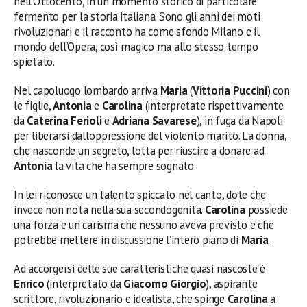
nell’Ottocento, in un momento storico di particolare
fermento per la storia italiana. Sono gli anni dei moti
rivoluzionari e il racconto ha come sfondo Milano e il
mondo dell’Opera, così magico ma allo stesso tempo
spietato.
Nel capoluogo lombardo arriva
Maria
(
Vittoria Puccini
) con
le figlie,
Antonia
e
Carolina
(interpretate rispettivamente
da
Caterina Ferioli
e
Adriana Savarese
), in fuga da Napoli
per liberarsi dall’oppressione del violento marito. La donna,
che nasconde un segreto, lotta per riuscire a donare ad
Antonia
la vita che ha sempre sognato.
In lei riconosce un talento spiccato nel canto, dote che
invece non nota nella sua secondogenita.
Carolina
possiede
una forza e un carisma che nessuno aveva previsto e che
potrebbe mettere in discussione l’intero piano di
Maria
.
Ad accorgersi delle sue caratteristiche quasi nascoste è
Enrico
(interpretato da
Giacomo Giorgio
), aspirante
scrittore, rivoluzionario e idealista, che spinge
Carolina
a