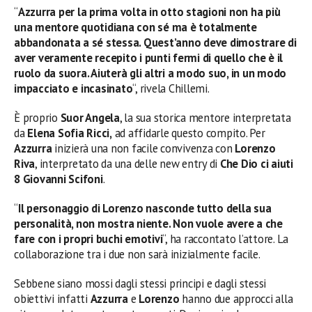
“
Azzurra per la prima volta in otto stagioni non ha più
una mentore quotidiana con sé ma è totalmente
abbandonata a sé stessa. Quest’anno deve dimostrare di
aver veramente recepito i punti fermi di quello che è il
ruolo da suora. Aiuterà gli altri a modo suo, in un modo
impacciato e incasinato
“, rivela Chillemi.
È proprio
Suor Angela
, la sua storica mentore interpretata
da
Elena Sofia Ricci,
ad affidarle questo compito. Per
Azzurra
inizierà una non facile convivenza con
Lorenzo
Riva
, interpretato da una delle new entry di
Che Dio ci aiuti
8
Giovanni Scifoni
.
“
Il personaggio di Lorenzo nasconde tutto della sua
personalità, non mostra niente. Non vuole avere a che
fare con i propri buchi emotivi
“, ha raccontato l’attore. La
collaborazione tra i due non sarà inizialmente facile.
Sebbene siano mossi dagli stessi principi e dagli stessi
obiettivi infatti
Azzurra
e
Lorenzo
hanno due approcci alla