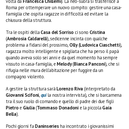
volta da
Francesca Chillemi
). La neo-suora si trasferisce a
Roma per ottemperare un nuovo compito: gestire una casa-
famiglia che ospita ragazze in difficoltà ed evitare la
chiusura della struttura.
Tra le ospiti della
Casa del Sorriso
ci sono
Cristina
(
Ambrosia Caldarelli
), sedicenne incinta con qualche
problema a fidarsi del prossimo,
Olly
(
Ludovica
Ciaschetti
),
ragazza molto intelligente e spigliata che ha perso il papà
quando aveva solo sei anni e da quel momento ha sempre
vissuto in casa-famiglia, e
Melody
(
Bianca Panconi
), che si
rifugia nelle mura dell’abitazione per fuggire da un
compagno violento.
A gestire la struttura sarà
Lorenzo Riva
(interpretato da
Giovanni Scifoni
,
qui
la nostra intervista), che si barcamena
tra il suo ruolo di comando e quello di padre dei due figli
Pietro
e
Giulia
(
Tommaso Donadoni
e la piccola
Gaia
Bella
).
Pochi giorni fa
Daninseries
ha incontrato i giovanissimi