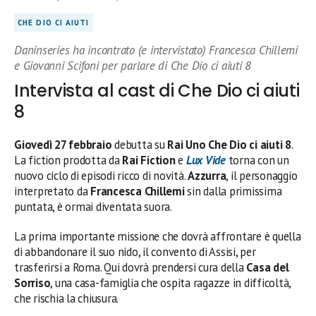
CHE DIO CI AIUTI
Daninseries ha incontrato (e intervistato) Francesca Chillemi
e Giovanni Scifoni per parlare di Che Dio ci aiuti 8
Intervista al cast di Che Dio ci aiuti
8
Giovedì 27 febbraio
debutta su
Rai Uno
Che Dio ci aiuti 8
.
La fiction prodotta da
Rai Fiction
e
Lux Vide
torna con un
nuovo ciclo di episodi ricco di novità.
Azzurra
, il personaggio
interpretato da
Francesca Chillemi
sin dalla primissima
puntata, è ormai diventata suora.
La prima importante missione che dovrà affrontare è quella
di abbandonare il suo nido, il convento di Assisi, per
trasferirsi a Roma. Qui dovrà prendersi cura della
Casa del
Sorriso
, una casa-famiglia che ospita ragazze in difficoltà,
che rischia la chiusura.