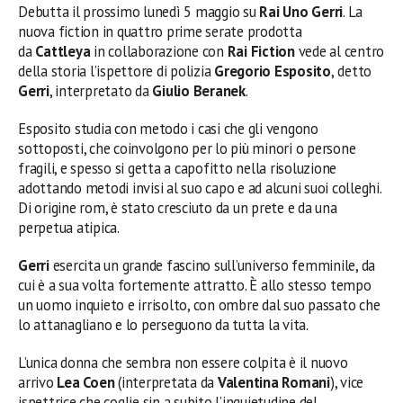
Debutta il prossimo lunedì 5 maggio su
Rai Uno Gerri
. La
nuova fiction in quattro prime serate prodotta
da
Cattleya
in collaborazione con
Rai Fiction
vede al centro
della storia l’ispettore di polizia
Gregorio Esposito
,
detto
Gerri
, interpretato da
Giulio Beranek
.
Esposito studia con metodo i casi che gli vengono
sottoposti, che coinvolgono per lo più minori o persone
fragili, e spesso si getta a capofitto nella risoluzione
adottando metodi invisi al suo capo e ad alcuni suoi colleghi.
Di origine rom, è stato cresciuto da un prete e da una
perpetua atipica.
Gerri
esercita un grande fascino sull’universo femminile, da
cui è a sua volta fortemente attratto. È allo stesso tempo
un uomo inquieto e irrisolto, con ombre dal suo passato che
lo attanagliano e lo perseguono da tutta la vita.
L’unica donna che sembra non essere colpita è il nuovo
arrivo
Lea Coen
(interpretata da
Valentina Romani
), vice
ispettrice che coglie sin a subito l’inquietudine del