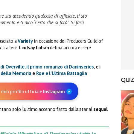
e sta accadendo qualcosa di ufficiale, ti sto
ento e ti dico “Certo che si farà”. Si farà.
lasciato a
Variety
in occasione dei Producers Guild of
n
tra lei e
Lindsay Lohan
debba ancora essere
 di Overville, il primo romanzo di Daninseries
, e i
o della Memoria
e
Roe e l’Ultima Battaglia
QUIZ
 mio profilo ufficiale
Instagram
ntano solo l’ultimo accenno fatto dalla star al
sequel
 ufficiale WhatsApp di Daninseries: tutte le