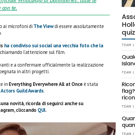
 con te.
Ass
Holl
o ai microfoni di
The View
di essere assolutamente
quiz
.
is
ha condiviso sui social una vecchia foto che la
TEAM |
richiamando l’attenzione sul film.
Qual
Islan
vanti e a confermare ufficialmente la realizzazione
mpegnata in altri progetti.
TEAM |
Rico
ce in
Everything Everywhere All at Once
è stata
flag?
 Actors Guild Awards
.
ricon
una novità, ricorda di seguirci anche su
TEAM |
tagram, cliccando
QUI
.
Quant
quan
TEAM |