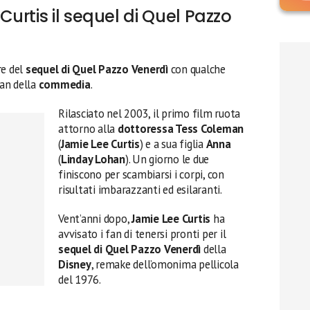
urtis il sequel di Quel Pazzo
re del
sequel di Quel Pazzo Venerdì
con qualche
an della
commedia
.
Rilasciato nel 2003, il primo film ruota
attorno alla
dottoressa Tess Coleman
(
Jamie Lee Curtis
) e a sua figlia
Anna
(
Linday Lohan
). Un giorno le due
finiscono per scambiarsi i corpi, con
risultati imbarazzanti ed esilaranti.
Vent’anni dopo,
Jamie Lee Curtis
ha
avvisato i fan di tenersi pronti per il
sequel di Quel Pazzo Venerdì
della
Disney
, remake dell’omonima pellicola
del 1976.