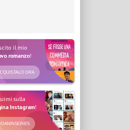
scito il mio
ovo romanzo
!
CQUISTALO ORA
uimi sulla
ina Instagram
!
DANINSERIES