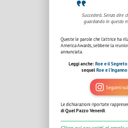
Succederà. Senza dire ch
guardando in questo mom
Queste le parole che l’attrice ha ri
America Awards, sebbene la
reunio
annunciata.
Leggi anche:
Roe e il Segreto
sequel
Roe e l’Ingann
Seguimi sul
Le dichiarazioni riportate rapprese
di Quel Pazzo Venerdì
.
Clicca qui per unirti al canale