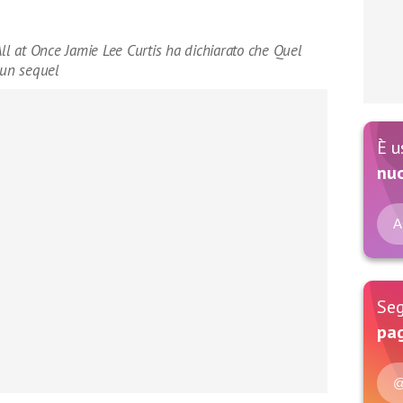
All at Once Jamie Lee Curtis ha dichiarato che Quel
 un sequel
È u
nu
A
Seg
pag
@