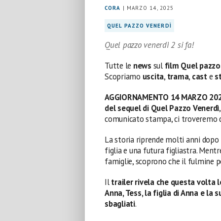
CORA
| MARZO 14, 2025
QUEL PAZZO VENERDÌ
Quel pazzo venerdì 2 si fa!
Tutte le
news
sul
film Quel pazzo
Scopriamo
uscita
,
trama
,
cast
e
s
AGGIORNAMENTO 14 MARZO 20
del sequel di Quel Pazzo Venerdì
comunicato stampa, ci troveremo di
La storia riprende molti anni dopo 
figlia e una futura figliastra. Ment
famiglie, scoprono che il fulmine 
Il
trailer rivela che questa volta
Anna, Tess, la figlia di Anna e la 
sbagliati
.