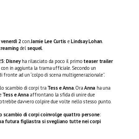
 venerdì 2
con
Jamie Lee Curtis
e
Lindsay Lohan
.
treaming
del
sequel
.
25
:
Disney
ha rilasciato da poco il primo
teaser trailer
, con in aggiunta la trama ufficiale. Secondo un
 fronte ad un “colpo di scena multigenerazionale”.
lo scambio di corpi tra
Tess e Anna
. Ora
Anna
ha una
re
Tess e Anna
affrontano la sfida di unire due
potrebbe davvero colpire due volte nello stesso punto.
 lo scambio di corpi coinvolge quattro persone
:
sua futura figliastra si svegliano tutte nei corpi