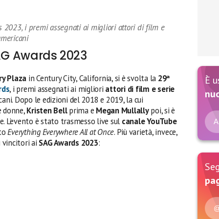
 2023, i premi assegnati ai migliori attori di film e
americani
 SAG Awards 2023
ry Plaza
in Century City, California, si è svolta la
29ª
È u
rds
, i premi assegnati ai migliori
attori di film e serie
nu
ani. Dopo le edizioni del 2018 e 2019, la cui
e donne,
Kristen Bell
prima e
Megan Mullally
poi, si è
. L’evento è stato trasmesso live sul
canale YouTube
A
ato
Everything Everywhere All at Once
. Più varietà, invece,
 vincitori ai
SAG Awards 2023
:
Seg
pag
@