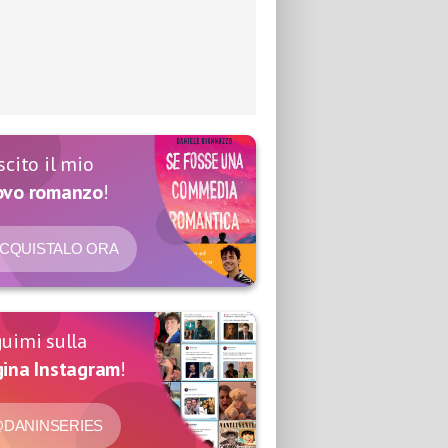
scito il mio
ovo romanzo
!
CQUISTALO ORA
uimi sulla
ina Instagram
!
DANINSERIES