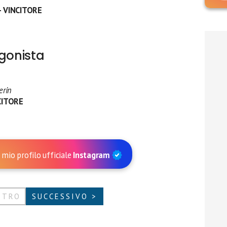
 VINCITORE
agonista
erin
CITORE
 mio profilo ufficiale
Instagram
ETRO
SUCCESSIVO >