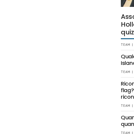
Ass
Holl
quiz
TEAM |
Qual
Islan
TEAM |
Rico
flag?
ricon
TEAM |
Quant
quan
TEAM |