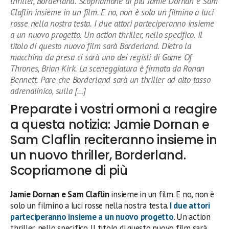
thriller, Borderland. Scopriamone di più Jamie Dornan e Sam
Claflin insieme in un film. E no, non è solo un filmino a luci
rosse nella nostra testa. I due attori parteciperanno insieme
a un nuovo progetto. Un action thriller, nello specifico. Il
titolo di questo nuovo film sarà Borderland. Dietro la
macchina da presa ci sarà uno dei registi di Game Of
Thrones, Brian Kirk. La sceneggiatura è firmata da Ronan
Bennett. Pare che Borderland sarà un thriller ad alto tasso
adrenalinico, sulla […]
Preparate i vostri ormoni a reagire
a questa notizia: Jamie Dornan e
Sam Claflin reciteranno insieme in
un nuovo thriller, Borderland.
Scopriamone di più
Jamie Dornan e Sam Claflin
insieme in un film. E no, non è
solo un filmino a luci rosse nella nostra testa.
I due attori
parteciperanno insieme a un nuovo progetto
. Un action
thriller, nello specifico. Il titolo di questo nuovo film sarà