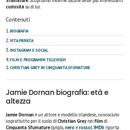
Sfumature
. Scopriamo insieme alcune delle più interessanti
curiosità
su di lui.
Contenuti
BIOGRAFIA
VITA PRIVATA
INSTAGRAM E SOCIAL
FILM E PROGRAMMI TELEVISIVI
CHRISTIAN GREY IN CINQUANTA SFUMATURE
Jamie Dornan biografia: età e
altezza
Jamie Dornan
è un attore e modello irlandese, conosciuto
soprattutto per il ruolo di
Christian Grey
nei
film
di
Cinquanta Sfumature
(grigio,
nero
e
rosso
).
IMDb
riporta