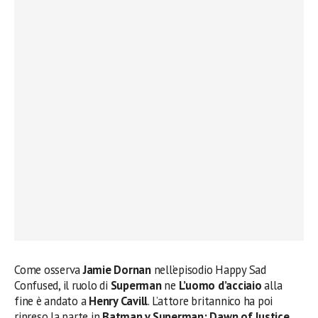
Come osserva
Jamie Dornan
nell’episodio Happy Sad
Confused, il ruolo di
Superman
ne
L’uomo d’acciaio
alla
fine è andato a
Henry Cavill
. L’attore britannico ha poi
ripreso la parte in
Batman v Superman: Dawn of Justice