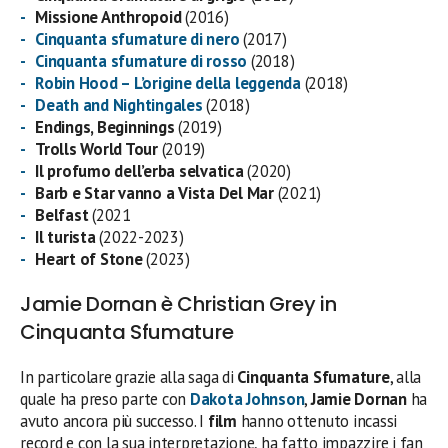
Missione Anthropoid
(2016)
Cinquanta sfumature di nero
(2017)
Cinquanta sfumature di rosso
(2018)
Robin Hood – L’origine della leggenda
(2018)
Death and Nightingales
(2018)
Endings, Beginnings
(2019)
Trolls World Tour
(2019)
Il profumo dell’erba selvatica
(2020)
Barb e Star vanno a Vista Del Mar
(2021)
Belfast
(2021
Il turista
(2022-2023)
Heart of Stone
(2023)
Jamie Dornan è Christian Grey in
Cinquanta Sfumature
In particolare grazie alla saga di
Cinquanta Sfumature
, alla
quale ha preso parte con
Dakota Johnson
,
Jamie Dornan
ha
avuto ancora più successo. I
film
hanno ottenuto incassi
record e con la sua interpretazione, ha fatto impazzire i fan