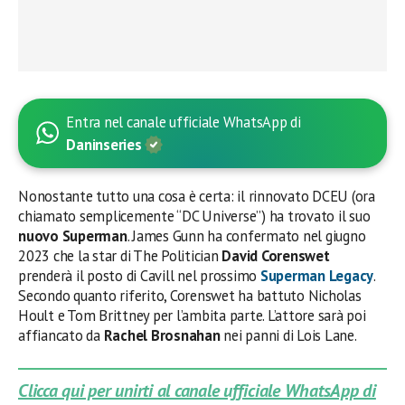
Entra nel canale ufficiale WhatsApp di
Daninseries
Nonostante tutto una cosa è certa: il rinnovato DCEU (ora
chiamato semplicemente “DC Universe”) ha trovato il suo
nuovo Superman
. James Gunn ha confermato nel giugno
2023 che la star di The Politician
David Corenswet
prenderà il posto di Cavill nel prossimo
Superman Legacy
.
Secondo quanto riferito, Corenswet ha battuto Nicholas
Hoult e Tom Brittney per l’ambita parte. L’attore sarà poi
affiancato da
Rachel Brosnahan
nei panni di Lois Lane.
Clicca qui per unirti al canale ufficiale WhatsApp di