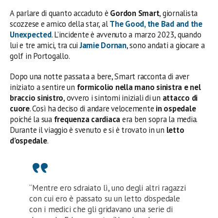
A parlare di quanto accaduto è
Gordon Smart
, giornalista
scozzese e amico della star, al
The Good, the Bad and the
Unexpected
. L’incidente è avvenuto a marzo 2023, quando
lui e tre amici, tra cui
Jamie Dornan
, sono andati a giocare a
golf in Portogallo.
Dopo una notte passata a bere, Smart racconta di aver
iniziato a sentire un
formicolio nella mano sinistra e nel
braccio sinistro
, ovvero i sintomi iniziali di un
attacco di
cuore
. Così ha deciso di andare velocemente
in ospedale
poiché la sua
frequenza cardiaca
era ben sopra la media.
Durante il viaggio è svenuto e si è trovato in un
letto
d’ospedale
.
“Mentre ero sdraiato lì, uno degli altri ragazzi
con cui ero è passato su un letto d’ospedale
con i medici che gli gridavano una serie di