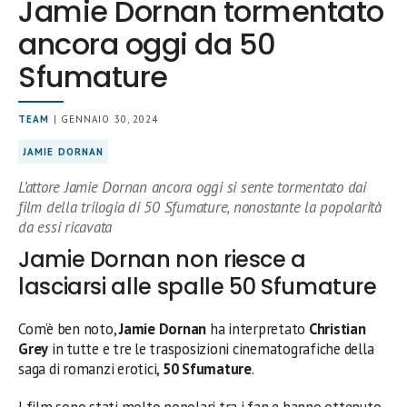
Jamie Dornan tormentato
ancora oggi da 50
Sfumature
TEAM
| GENNAIO 30, 2024
JAMIE DORNAN
L’attore Jamie Dornan ancora oggi si sente tormentato dai
film della trilogia di 50 Sfumature, nonostante la popolarità
da essi ricavata
Jamie Dornan non riesce a
lasciarsi alle spalle 50 Sfumature
Com’è ben noto,
Jamie Dornan
ha interpretato
Christian
Grey
in tutte e tre le trasposizioni cinematografiche della
saga di romanzi erotici,
50 Sfumature
.
I film sono stati molto popolari tra i fan e hanno ottenuto