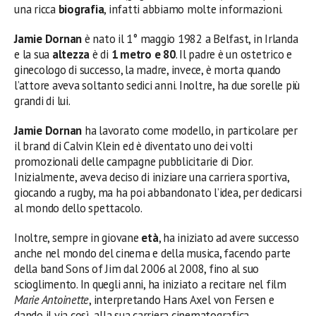
una ricca
biografia
, infatti abbiamo molte informazioni.
Jamie Dornan
è nato il 1° maggio 1982 a Belfast, in Irlanda
e la sua
altezza
è di
1 metro e 80
. Il padre è un ostetrico e
ginecologo di successo, la madre, invece, è morta quando
l’attore aveva soltanto sedici anni. Inoltre, ha due sorelle più
grandi di lui.
Jamie Dornan
ha lavorato come modello, in particolare per
il brand di Calvin Klein ed è diventato uno dei volti
promozionali delle campagne pubblicitarie di Dior.
Inizialmente, aveva deciso di iniziare una carriera sportiva,
giocando a rugby, ma ha poi abbandonato l’idea, per dedicarsi
al mondo dello spettacolo.
Inoltre, sempre in giovane
età
, ha iniziato ad avere successo
anche nel mondo del cinema e della musica, facendo parte
della band Sons of Jim dal 2006 al 2008, fino al suo
scioglimento. In quegli anni, ha iniziato a recitare nel film
Marie Antoinette
, interpretando Hans Axel von Fersen e
dando il via così, alla sua carriera cinematografica.