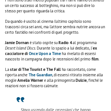
un certo successo al botteghino, ma non si può dire lo
stesso per quanto riguarda la critica.
Da quando è uscito al cinema l’ultimo capitolo sono
trascorsi circa sei anni, ma l’attore sembra nutrire ancora un
certo fastidio nei confronti di quel progetto.
Jamie Dornan
è stato ospite su
Radio 4
al programma
Desert Island Discs
. Durante lo spazio a lui dedicato, l’
ex
cacciatore di
Once Upon a Time
ha rivelato di essersi
nascosto in campagna dopo le recensioni del primo
film
.
La
star di The Tourist e The Fall
ha raccontato, come
riporta anche
The Guardian
, di essersi ritirato insieme alla
moglie
Amelia Warner
e alla primogenita
Dulcie
, finché le
reazioni non si fossero calmate.
Stavo uscendo dalle recensioni che hanno