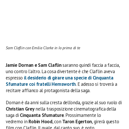
Sam Claflin con Emilia Clarke in Io prima di te
Jamie Dornan e Sam Claflin
saranno quindi faccia a faccia,
uno contro l’altro. La cosa divertente è che Claflin aveva
espresso
il desiderio di girare una specie di Cinquanta
Sfumature coi fratelli Hemsworth
. E adesso si troverà a
recitare affianco al protagonista della saga.
Dornan è da anni sulla cresta dell’onda, grazie al suo ruolo di
Christian Grey
nella trasposizione cinematografica della
saga di
Cinquanta Sfumature
. Prossimamente lo
vedremo in
Robin Hood
, con
Taron Egerton
, girerà questo
film con Claflin. Il quale, dal canto suo, è noto