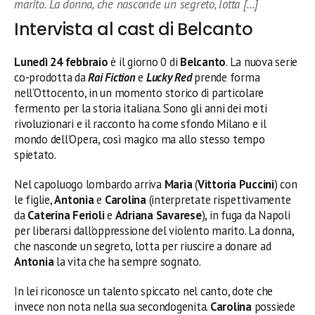
marito. La donna, che nasconde un segreto, lotta […]
Intervista al cast di Belcanto
Lunedì 24 febbraio
è il giorno 0 di
Belcanto
. La nuova serie
co-prodotta da
Rai Fiction
e
Lucky Red
prende forma
nell’Ottocento, in un momento storico di particolare
fermento per la storia italiana. Sono gli anni dei moti
rivoluzionari e il racconto ha come sfondo Milano e il
mondo dell’Opera, così magico ma allo stesso tempo
spietato.
Nel capoluogo lombardo arriva
Maria
(
Vittoria Puccini
) con
le figlie,
Antonia
e
Carolina
(interpretate rispettivamente
da
Caterina Ferioli
e
Adriana Savarese
), in fuga da Napoli
per liberarsi dall’oppressione del violento marito. La donna,
che nasconde un segreto, lotta per riuscire a donare ad
Antonia
la vita che ha sempre sognato.
In lei riconosce un talento spiccato nel canto, dote che
invece non nota nella sua secondogenita.
Carolina
possiede