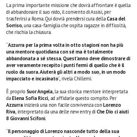
La prima importante missione che dovrà affrontare è quella
di abbandonare il suo nido, il convento di Assisi, per
trasferirsi a Roma. Qui dovrà prendersi cura della
Casa del
Sorriso
, una casa-famiglia che ospita ragazze in difficoltà,
che rischia la chiusura.
“
Azzurra per la prima volta in otto stagioni non ha più
una mentore quotidiana con sé ma è totalmente
abbandonata a sé stessa. Quest’anno deve dimostrare di
aver veramente recepito i punti fermi di quello che è il
ruolo da suora. Aiuterà gli altri a modo suo, in un modo
impacciato e incasinato
“, rivela Chillemi.
È proprio
Suor Angela
, la sua storica mentore interpretata
da
Elena Sofia Ricci,
ad affidarle questo compito. Per
Azzurra
inizierà una non facile convivenza con
Lorenzo
Riva
, interpretato da una delle new entry di
Che Dio ci aiuti
8
Giovanni Scifoni
.
“
Il personaggio di Lorenzo nasconde tutto della sua