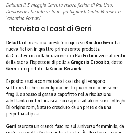
Debutta il 5 maggio Gerri, la nuova fiction di Rai Uno:
Daninseries ha intervistato i protagonisti Giulio Beranek e
Valentina Romani
Intervista al cast di Gerri
Debutta il prossimo lunedì 5 maggio su
Rai Uno Gerri
. La
nuova fiction in quattro prime serate prodotta
da
Cattleya
in collaborazione con
Rai Fiction
vede al centro
della storia l’ispettore di polizia
Gregorio Esposito
,
detto
Gerri
, interpretato da
Giulio Beranek
.
Esposito studia con metodo i casi che gli vengono
sottoposti, che coinvolgono per lo più minori o persone
fragili, e spesso si getta a capofitto nella risoluzione
adottando metodi invisi al suo capo e ad alcuni suoi colleghi.
Di origine rom, è stato cresciuto da un prete e da una
perpetua atipica.
Gerri
esercita un grande fascino sull’universo femminile, da
cui è a sua volta fortemente attratto. È allo stesso tempo