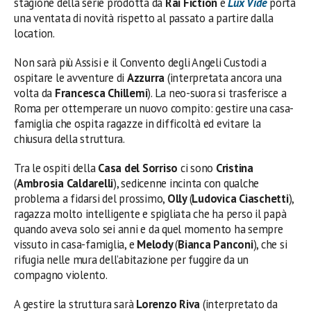
stagione della serie prodotta da
Rai Fiction
e
Lux Vide
porta
una ventata di novità rispetto al passato a partire dalla
location.
Non sarà più Assisi e il Convento degli Angeli Custodi a
ospitare le avventure di
Azzurra
(interpretata ancora una
volta da
Francesca Chillemi
). La neo-suora si trasferisce a
Roma per ottemperare un nuovo compito: gestire una casa-
famiglia che ospita ragazze in difficoltà ed evitare la
chiusura della struttura.
Tra le ospiti della
Casa del Sorriso
ci sono
Cristina
(
Ambrosia Caldarelli
), sedicenne incinta con qualche
problema a fidarsi del prossimo,
Olly
(
Ludovica
Ciaschetti
),
ragazza molto intelligente e spigliata che ha perso il papà
quando aveva solo sei anni e da quel momento ha sempre
vissuto in casa-famiglia, e
Melody
(
Bianca Panconi
), che si
rifugia nelle mura dell’abitazione per fuggire da un
compagno violento.
A gestire la struttura sarà
Lorenzo Riva
(interpretato da