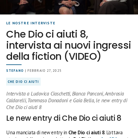
LE NOSTRE INTERVISTE
Che Dio ci aiuti 8,
intervista ai nuovi ingressi
della fiction (VIDEO)
STEFANO
| FEBBRAIO 27, 2025
CHE DIO CI AIUTI
Intervista a Ludovica Ciaschetti, Bianca Panconi, Ambrosia
Caldarelli, Tommaso Donadoni e Gaia Bella, le new entry di
Che Dio ci aiuti 8
Le new entry di Che Dio ci aiuti 8
Una manciata di new entry in
Che Dio ci aiuti 8
. L’ottava