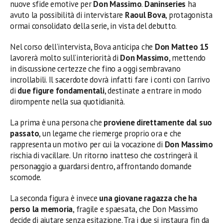
nuove sfide emotive per
Don Massimo
.
Daninseries
ha
avuto la possibilità di intervistare
Raoul Bova
, protagonista
ormai consolidato della serie, in vista del debutto.
Nel corso dell’intervista, Bova anticipa che
Don Matteo 15
lavorerà molto sull’interiorità di
Don Massimo
, mettendo
in discussione certezze che fino a oggi sembravano
incrollabili. Il sacerdote dovrà infatti fare i conti con l’arrivo
di
due figure fondamentali
, destinate a entrare in modo
dirompente nella sua quotidianità.
La prima è una persona che
proviene direttamente dal suo
passato
, un legame che riemerge proprio ora e che
rappresenta un motivo per cui la vocazione di
Don Massimo
rischia di vacillare. Un ritorno inatteso che costringerà il
personaggio a guardarsi dentro, affrontando domande
scomode.
La seconda figura è invece
una giovane ragazza che ha
perso la memoria
, fragile e spaesata, che Don Massimo
decide di aiutare senza esitazione. Tra i due si instaura fin da